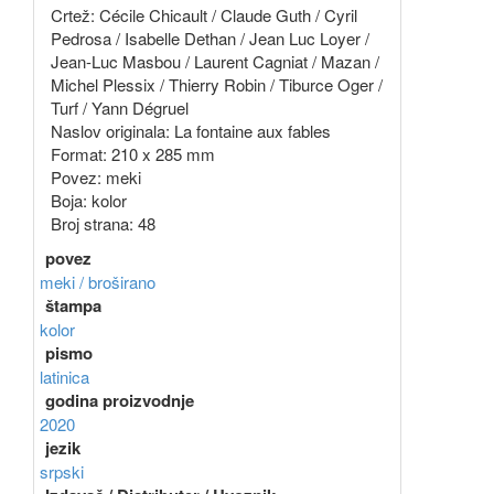
Crtež: Cécile Chicault / Claude Guth / Cyril
Pedrosa / Isabelle Dethan / Jean Luc Loyer /
Jean-Luc Masbou / Laurent Cagniat / Mazan /
Michel Plessix / Thierry Robin / Tiburce Oger /
Turf / Yann Dégruel
Naslov originala: La fontaine aux fables
Format: 210 x 285 mm
Povez: meki
Boja: kolor
Broj strana: 48
povez
meki / broširano
štampa
kolor
pismo
latinica
godina proizvodnje
2020
jezik
srpski