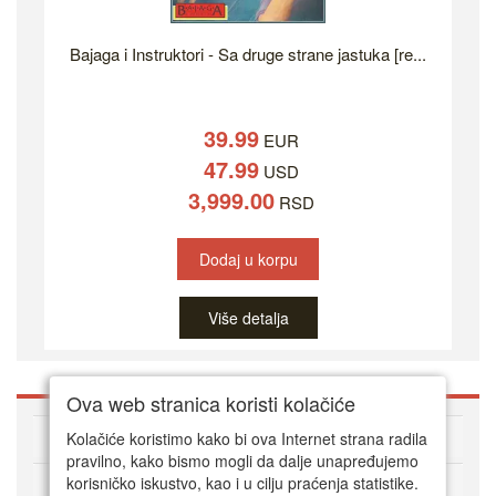
Bajaga i Instruktori - Sa druge strane jastuka [re...
39.99
EUR
47.99
USD
3,999.00
RSD
Dodaj u korpu
Više detalja
Ova web stranica koristi kolačiće
O DVD Zoni
Kolačiće koristimo kako bi ova Internet strana radila
pravilno, kako bismo mogli da dalje unapređujemo
korisničko iskustvo, kao i u cilju praćenja statistike.
Kako kupovati online