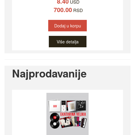
8.40
USD
700.00
RSD
Dodaj u korpu
Više detalja
Najprodavanije