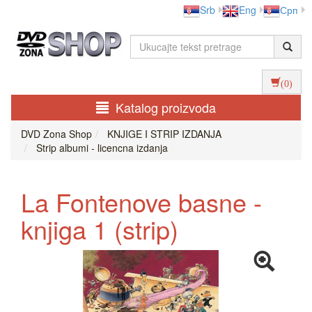
Srb
Eng
Срп
(0)
Katalog proizvoda
DVD Zona Shop
KNJIGE I STRIP IZDANJA
Strip albumi - licencna izdanja
La Fontenove basne -
knjiga 1 (strip)