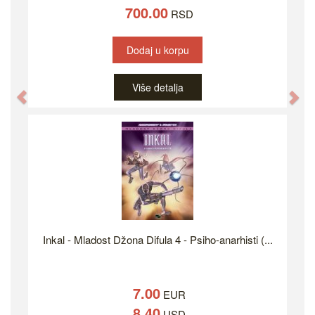
700.00
RSD
Dodaj u korpu
Više detalja
Previous
Ne
Inkal - Mladost Džona Difula 4 - Psiho-anarhisti (...
7.00
EUR
8.40
USD