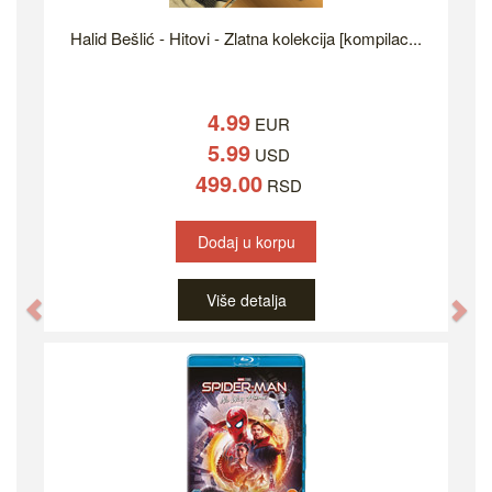
Halid Bešlić - Hitovi - Zlatna kolekcija [kompilac...
4.99
EUR
5.99
USD
499.00
RSD
Dodaj u korpu
Više detalja
Previous
Ne