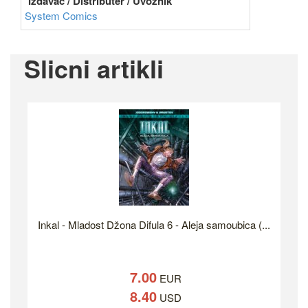
Izdavač / Distributer / Uvoznik
System Comics
Slicni artikli
Inkal - Mladost Džona Difula 6 - Aleja samoubica (...
7.00
EUR
8.40
USD