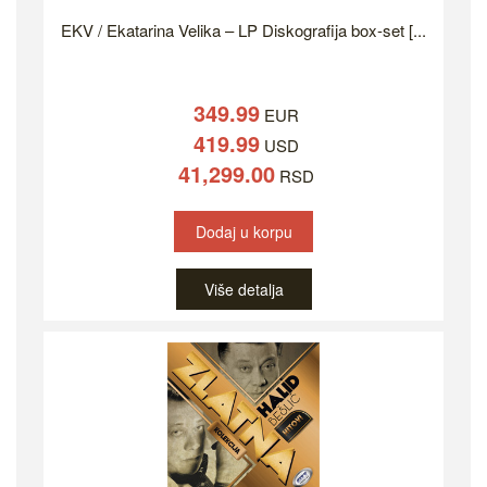
EKV / Ekatarina Velika – LP Diskografija box-set [...
349.99
EUR
419.99
USD
41,299.00
RSD
Dodaj u korpu
Više detalja