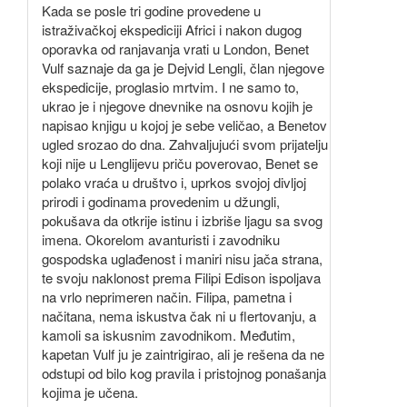
Kada se posle tri godine provedene u
istraživačkoj ekspediciji Africi i nakon dugog
oporavka od ranjavanja vrati u London, Benet
Vulf saznaje da ga je Dejvid Lengli, član njegove
ekspedicije, proglasio mrtvim. I ne samo to,
ukrao je i njegove dnevnike na osnovu kojih je
napisao knjigu u kojoj je sebe veličao, a Benetov
ugled srozao do dna. Zahvaljujući svom prijatelju
koji nije u Lenglijevu priču poverovao, Benet se
polako vraća u društvo i, uprkos svojoj divljoj
prirodi i godinama provedenim u džungli,
pokušava da otkrije istinu i izbriše ljagu sa svog
imena. Okorelom avanturisti i zavodniku
gospodska uglađenost i maniri nisu jača strana,
te svoju naklonost prema Filipi Edison ispoljava
na vrlo neprimeren način. Filipa, pametna i
načitana, nema iskustva čak ni u flertovanju, a
kamoli sa iskusnim zavodnikom. Međutim,
kapetan Vulf ju je zaintrigirao, ali je rešena da ne
odstupi od bilo kog pravila i pristojnog ponašanja
kojima je učena.