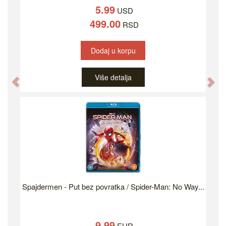
5.99
USD
499.00
RSD
Dodaj u korpu
Više detalja
Previous
Ne
Spajdermen - Put bez povratka / Spider-Man: No Way...
9.99
EUR