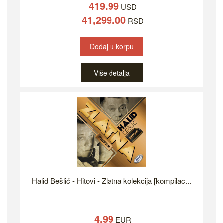
419.99
USD
41,299.00
RSD
Dodaj u korpu
Više detalja
Halid Bešlić - Hitovi - Zlatna kolekcija [kompilac...
4.99
EUR