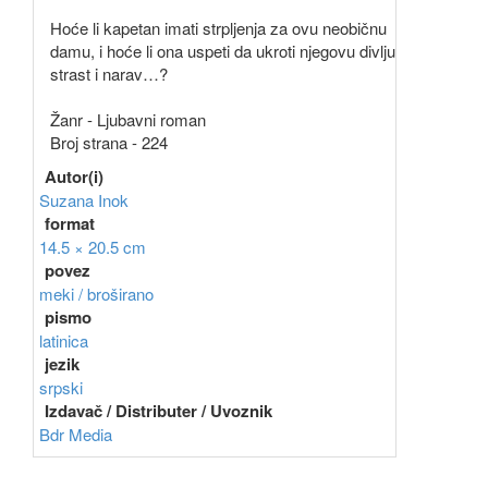
Hoće li kapetan imati strpljenja za ovu neobičnu
damu, i hoće li ona uspeti da ukroti njegovu divlju
strast i narav…?
Žanr - Ljubavni roman
Broj strana - 224
Autor(i)
Suzana Inok
format
14.5 × 20.5 cm
povez
meki / broširano
pismo
latinica
jezik
srpski
Izdavač / Distributer / Uvoznik
Bdr Media