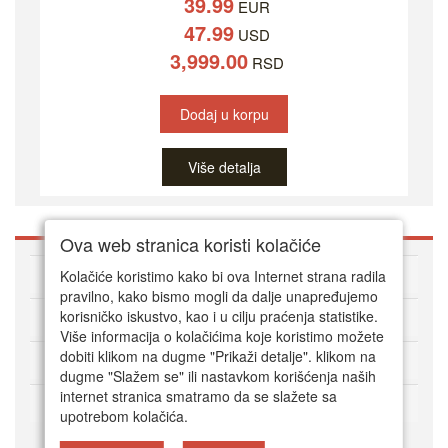
39.99
EUR
47.99
USD
3,999.00
RSD
Dodaj u korpu
Više detalja
Ova web stranica koristi kolačiće
O DVD Zoni
Kolačiće koristimo kako bi ova Internet strana radila
pravilno, kako bismo mogli da dalje unapređujemo
korisničko iskustvo, kao i u cilju praćenja statistike.
Kako kupovati online
Više informacija o kolačićima koje koristimo možete
dobiti klikom na dugme "Prikaži detalje". klikom na
Korisnički servis
dugme "Slažem se" ili nastavkom korišćenja naših
internet stranica smatramo da se slažete sa
Način plaćanja
upotrebom kolačića.