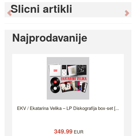
Slicni artikli
Previous
Ne
Najprodavanije
EKV / Ekatarina Velika – LP Diskografija box-set [...
349.99
EUR