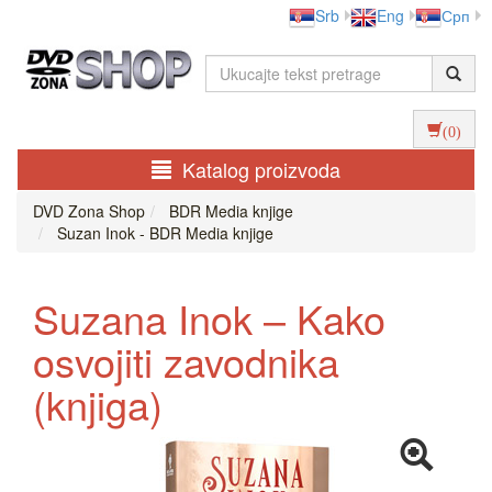
Srb
Eng
Срп
(0)
Katalog proizvoda
DVD Zona Shop
BDR Media knjige
Suzan Inok - BDR Media knjige
Suzana Inok – Kako
osvojiti zavodnika
(knjiga)