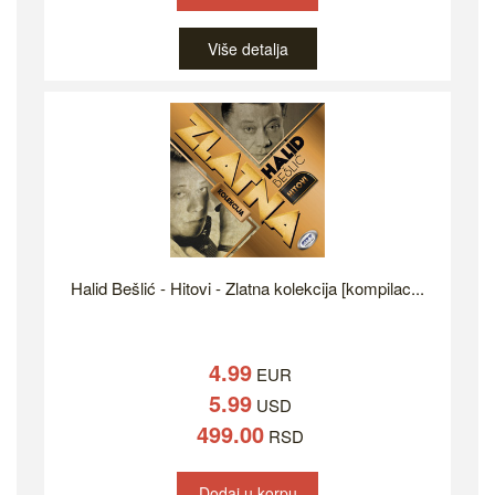
Više detalja
Halid Bešlić - Hitovi - Zlatna kolekcija [kompilac...
4.99
EUR
5.99
USD
499.00
RSD
Dodaj u korpu