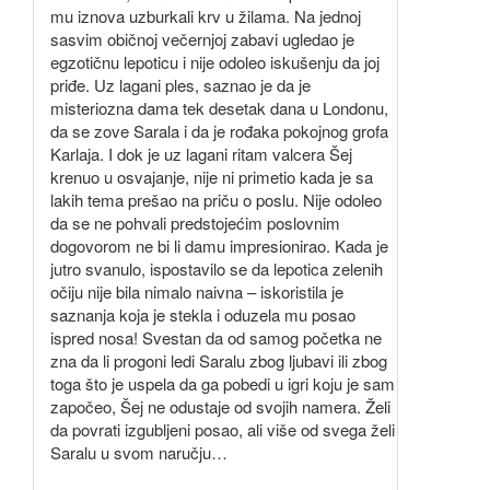
mu iznova uzburkali krv u žilama. Na jednoj
sasvim običnoj večernjoj zabavi ugledao je
egzotičnu lepoticu i nije odoleo iskušenju da joj
priđe. Uz lagani ples, saznao je da je
misteriozna dama tek desetak dana u Londonu,
da se zove Sarala i da je rođaka pokojnog grofa
Karlaja. I dok je uz lagani ritam valcera Šej
krenuo u osvajanje, nije ni primetio kada je sa
lakih tema prešao na priču o poslu. Nije odoleo
da se ne pohvali predstojećim poslovnim
dogovorom ne bi li damu impresionirao. Kada je
jutro svanulo, ispostavilo se da lepotica zelenih
očiju nije bila nimalo naivna – iskoristila je
saznanja koja je stekla i oduzela mu posao
ispred nosa! Svestan da od samog početka ne
zna da li progoni ledi Saralu zbog ljubavi ili zbog
toga što je uspela da ga pobedi u igri koju je sam
započeo, Šej ne odustaje od svojih namera. Želi
da povrati izgubljeni posao, ali više od svega želi
Saralu u svom naručju…