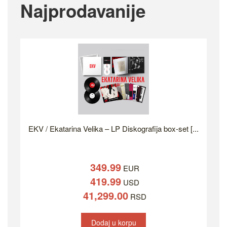
Najprodavanije
EKV / Ekatarina Velika – LP Diskografija box-set [...
349.99
EUR
419.99
USD
41,299.00
RSD
Dodaj u korpu