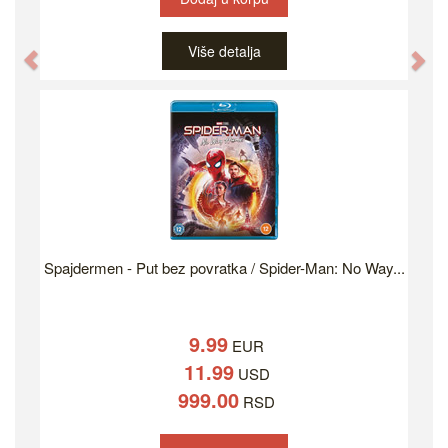
Više detalja
Previous
Ne
Spajdermen - Put bez povratka / Spider-Man: No Way...
9.99
EUR
11.99
USD
999.00
RSD