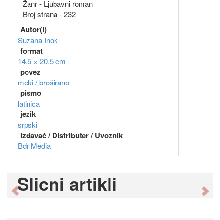
Žanr - Ljubavni roman
Broj strana - 232
Autor(i)
Suzana Inok
format
14.5 × 20.5 cm
povez
meki / broširano
pismo
latinica
jezik
srpski
Izdavač / Distributer / Uvoznik
Bdr Media
Slicni artikli
Previous
Ne