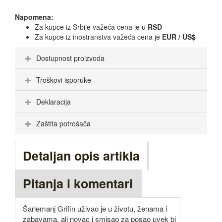
Napomena:
Za kupce iz Srbije važeća cena je u
RSD
Za kupce iz inostranstva važeća cena je
EUR / US$
Dostupnost proizvoda
Troškovi isporuke
Deklaracija
Zaštita potrošača
Detaljan opis artikla
Pitanja i komentari
Šarlemanj Grifin uživao je u životu, ženama i
zabavama, ali novac i smisao za posao uvek bi