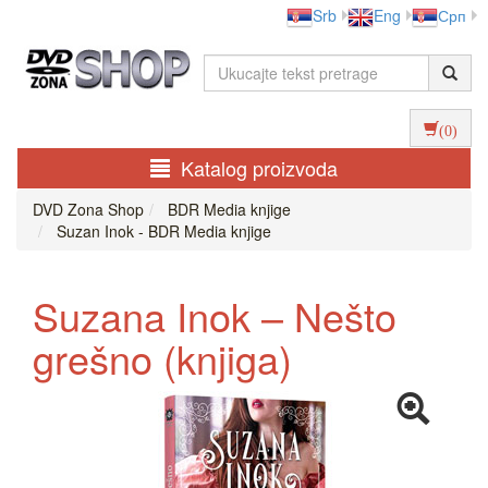
Srb
Eng
Срп
(0)
Katalog proizvoda
DVD Zona Shop
BDR Media knjige
Suzan Inok - BDR Media knjige
Suzana Inok – Nešto
grešno (knjiga)