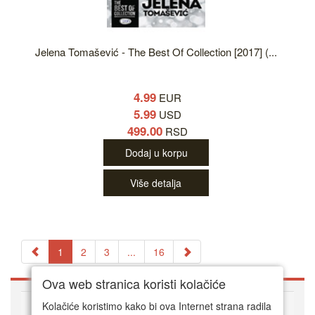
Jelena Tomašević - The Best Of Collection [2017] (...
4.99
EUR
5.99
USD
499.00
RSD
Dodaj u korpu
Više detalja
1
2
3
...
16
Ova web stranica koristi kolačiće
O DVD Zoni
Kolačiće koristimo kako bi ova Internet strana radila