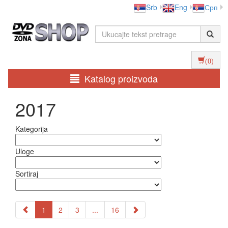
Srb
Eng
Срп
(0)
Katalog proizvoda
2017
Kategorija
Uloge
Sortiraj
1
2
3
...
16