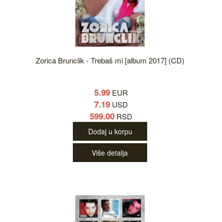
Zorica Brunclik - Trebaš mi [album 2017] (CD)
5.99
EUR
7.19
USD
599.00
RSD
Dodaj u korpu
Više detalja