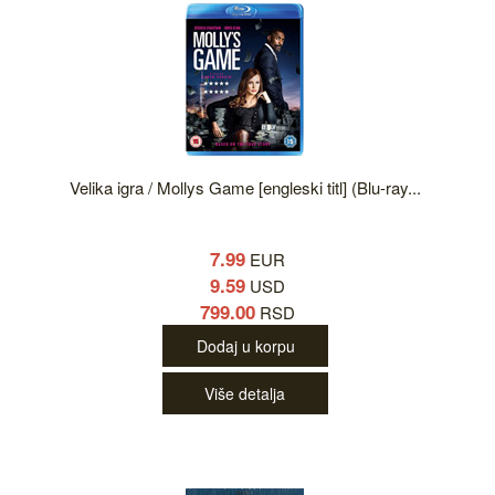
Velika igra / Mollys Game [engleski titl] (Blu-ray...
7.99
EUR
9.59
USD
799.00
RSD
Dodaj u korpu
Više detalja