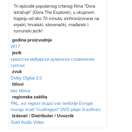
Tri epizode popularnog crtanog filma "Dora
istražuje" (Dora The Explorer), u ukupnom
trajanju od oko 70 minuta, sinhronizovane na
srpski, hrvatski, slovenački, mađarski i
rumunski jezik!
godina proizvodnje
2017
jezik
хрватски
мађарски
румунски
словеначки
српски
zvuk
Dolby Digital 2.0
titlovi
bez titlova
regionska zaštita
PAL, svi regioni (kupci van teritorije Evrope
moraju imati "multiregion" DVD plejer ili softver)
Izdavač / Distributer / Uvoznik
Gold Audio Video