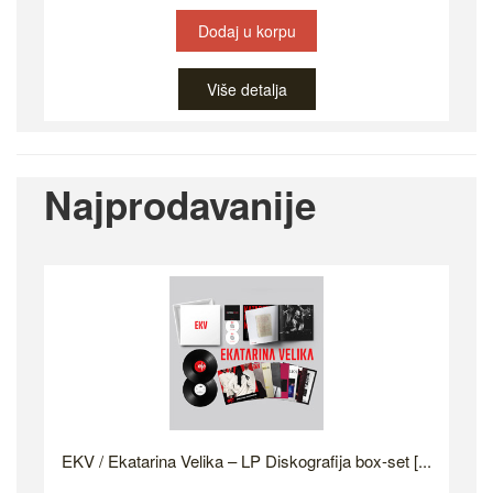
Dodaj u korpu
Više detalja
Najprodavanije
EKV / Ekatarina Velika – LP Diskografija box-set [...