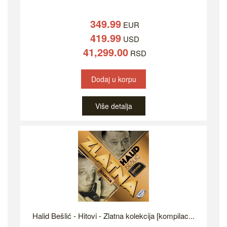
349.99
EUR
419.99
USD
41,299.00
RSD
Dodaj u korpu
Više detalja
Halid Bešlić - Hitovi - Zlatna kolekcija [kompilac...