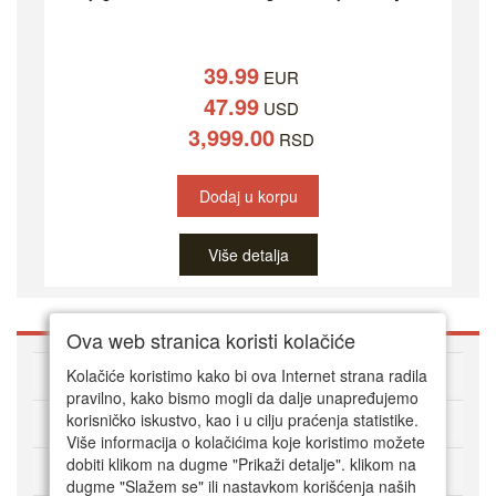
39.99
EUR
47.99
USD
3,999.00
RSD
Dodaj u korpu
Više detalja
Ova web stranica koristi kolačiće
O DVD Zoni
Kolačiće koristimo kako bi ova Internet strana radila
pravilno, kako bismo mogli da dalje unapređujemo
korisničko iskustvo, kao i u cilju praćenja statistike.
Kako kupovati online
Više informacija o kolačićima koje koristimo možete
dobiti klikom na dugme "Prikaži detalje". klikom na
Korisnički servis
dugme "Slažem se" ili nastavkom korišćenja naših