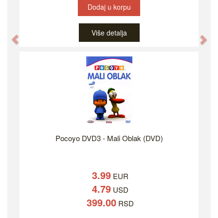
Dodaj u korpu
Više detalja
Previous
Ne
Pocoyo DVD3 - Mali Oblak (DVD)
3.99
EUR
4.79
USD
399.00
RSD