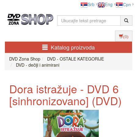
Srb
Eng
Срп
(0)
Katalog proizvoda
DVD Zona Shop
DVD - OSTALE KATEGORIJE
DVD - dečiji i animirani
Dora istražuje - DVD 6
[sinhronizovano] (DVD)