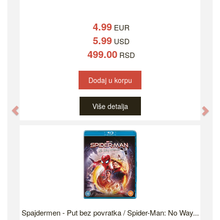
4.99
EUR
5.99
USD
499.00
RSD
Dodaj u korpu
Više detalja
Previous
Ne
Spajdermen - Put bez povratka / Spider-Man: No Way...