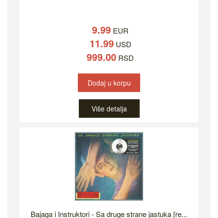
9.99
EUR
11.99
USD
999.00
RSD
Dodaj u korpu
Više detalja
Bajaga i Instruktori - Sa druge strane jastuka [re...