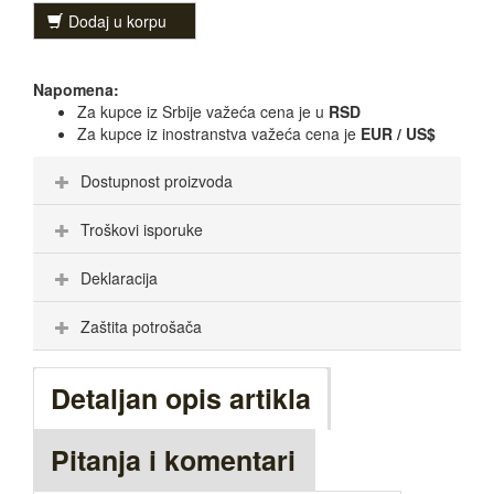
Dodaj u korpu
Napomena:
Za kupce iz Srbije važeća cena je u
RSD
Za kupce iz inostranstva važeća cena je
EUR / US$
Dostupnost proizvoda
Troškovi isporuke
Deklaracija
Zaštita potrošača
Detaljan opis artikla
Pitanja i komentari