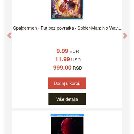
Spajdermen - Put bez povratka / Spider-Man: No Way...
Previous
Ne
9.99
EUR
11.99
USD
999.00
RSD
Dodaj u korpu
Više detalja