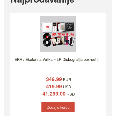
EKV / Ekatarina Velika – LP Diskografija box-set [...
349.99
EUR
419.99
USD
41,299.00
RSD
Dodaj u korpu