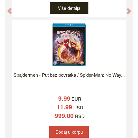
Više detalja
Previous
Ne
Spajdermen - Put bez povratka / Spider-Man: No Way...
9.99
EUR
11.99
USD
999.00
RSD
Dodaj u korpu