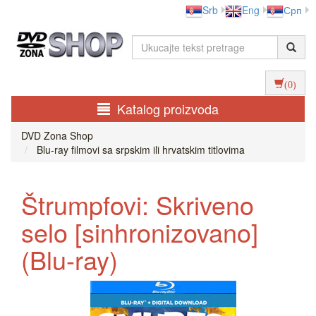
Srb
Eng
Срп
(0)
Katalog proizvoda
DVD Zona Shop
Blu-ray filmovi sa srpskim ili hrvatskim titlovima
Štrumpfovi: Skriveno
selo [sinhronizovano]
(Blu-ray)