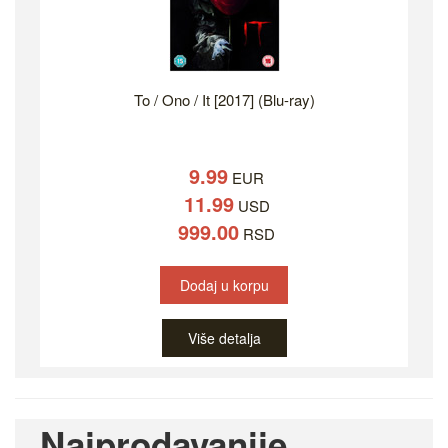
To / Ono / It [2017] (Blu-ray)
9.99
EUR
11.99
USD
999.00
RSD
Dodaj u korpu
Više detalja
Najprodavanije