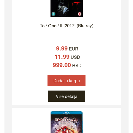
To / Ono / It [2017] (Blu-ray)
9.99
EUR
11.99
USD
999.00
RSD
Dodaj u korpu
Više detalja