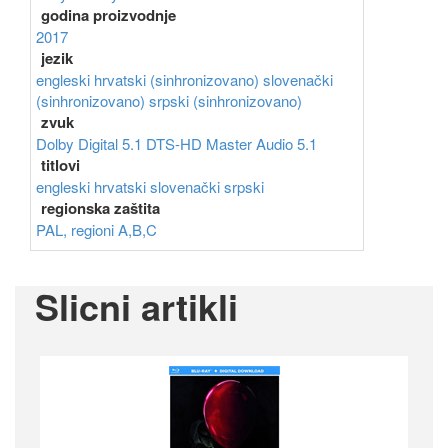
godina proizvodnje
2017
jezik
engleski
hrvatski (sinhronizovano)
slovenački
(sinhronizovano)
srpski (sinhronizovano)
zvuk
Dolby Digital 5.1
DTS-HD Master Audio 5.1
titlovi
engleski
hrvatski
slovenački
srpski
regionska zaštita
PAL, regioni A,B,C
Slicni artikli