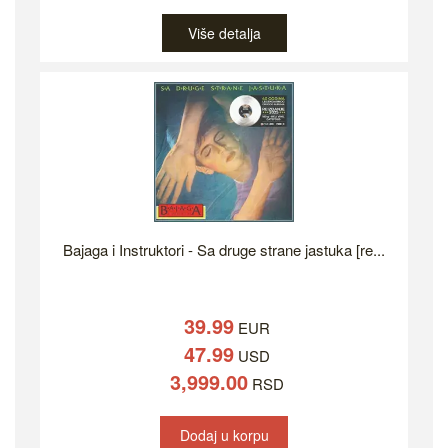
Više detalja
Bajaga i Instruktori - Sa druge strane jastuka [re...
39.99
EUR
47.99
USD
3,999.00
RSD
Dodaj u korpu