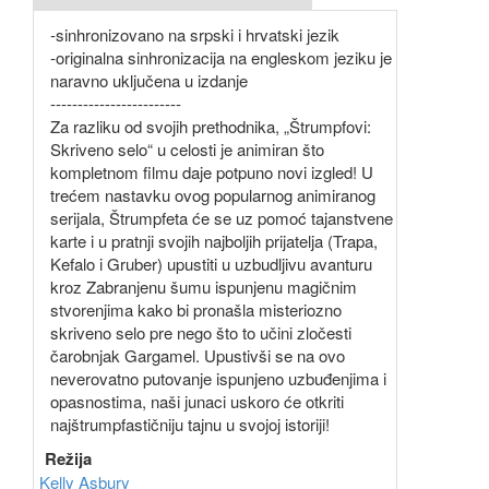
-sinhronizovano na srpski i hrvatski jezik
-originalna sinhronizacija na engleskom jeziku je
naravno uključena u izdanje
------------------------
Za razliku od svojih prethodnika, „Štrumpfovi:
Skriveno selo“ u celosti je animiran što
kompletnom filmu daje potpuno novi izgled! U
trećem nastavku ovog popularnog animiranog
serijala, Štrumpfeta će se uz pomoć tajanstvene
karte i u pratnji svojih najboljih prijatelja (Trapa,
Kefalo i Gruber) upustiti u uzbudljivu avanturu
kroz Zabranjenu šumu ispunjenu magičnim
stvorenjima kako bi pronašla misteriozno
skriveno selo pre nego što to učini zločesti
čarobnjak Gargamel. Upustivši se na ovo
neverovatno putovanje ispunjeno uzbuđenjima i
opasnostima, naši junaci uskoro će otkriti
najštrumpfastičniju tajnu u svojoj istoriji!
Režija
Kelly Asbury