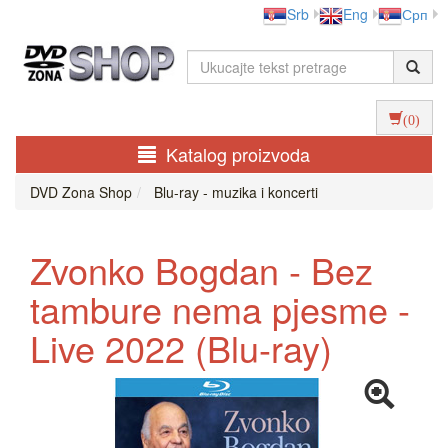
Srb
Eng
Срп
(0)
Katalog proizvoda
DVD Zona Shop
Blu-ray - muzika i koncerti
Zvonko Bogdan - Bez
tambure nema pjesme -
Live 2022 (Blu-ray)