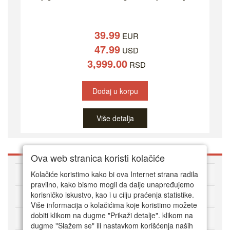
39.99
EUR
47.99
USD
3,999.00
RSD
Dodaj u korpu
Više detalja
Ova web stranica koristi kolačiće
O DVD Zoni
Kolačiće koristimo kako bi ova Internet strana radila
pravilno, kako bismo mogli da dalje unapređujemo
korisničko iskustvo, kao i u cilju praćenja statistike.
Kako kupovati online
Više informacija o kolačićima koje koristimo možete
dobiti klikom na dugme "Prikaži detalje". klikom na
Korisnički servis
dugme "Slažem se" ili nastavkom korišćenja naših