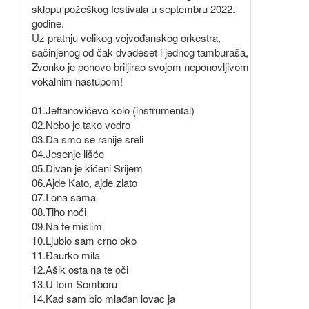
sklopu požeškog festivala u septembru 2022.
godine.
Uz pratnju velikog vojvođanskog orkestra,
sačinjenog od čak dvadeset i jednog tamburaša,
Zvonko je ponovo briljirao svojom neponovljivom
vokalnim nastupom!
01.Jeftanovićevo kolo (instrumental)
02.Nebo je tako vedro
03.Da smo se ranije sreli
04.Jesenje lišće
05.Divan je kićeni Srijem
06.Ajde Kato, ajde zlato
07.I ona sama
08.Tiho noći
09.Na te mislim
10.Ljubio sam crno oko
11.Đaurko mila
12.Ašik osta na te oči
13.U tom Somboru
14.Kad sam bio mlađan lovac ja