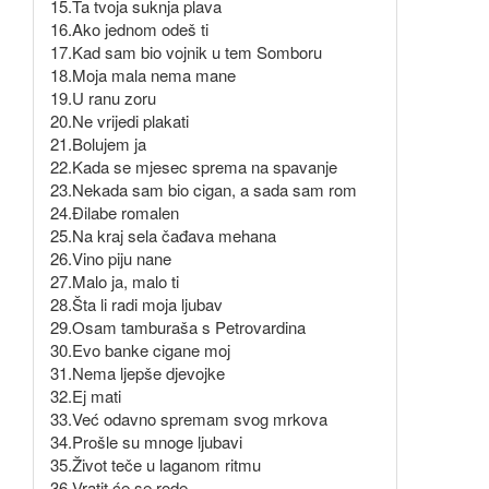
15.Ta tvoja suknja plava
16.Ako jednom odeš ti
17.Kad sam bio vojnik u tem Somboru
18.Moja mala nema mane
19.U ranu zoru
20.Ne vrijedi plakati
21.Bolujem ja
22.Kada se mjesec sprema na spavanje
23.Nekada sam bio cigan, a sada sam rom
24.Đilabe romalen
25.Na kraj sela čađava mehana
26.Vino piju nane
27.Malo ja, malo ti
28.Šta li radi moja ljubav
29.Osam tamburaša s Petrovardina
30.Evo banke cigane moj
31.Nema ljepše djevojke
32.Ej mati
33.Već odavno spremam svog mrkova
34.Prošle su mnoge ljubavi
35.Život teče u laganom ritmu
36.Vratit će se rode