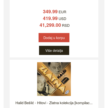
349.99
EUR
419.99
USD
41,299.00
RSD
Dodaj u korpu
Više detalja
Halid Bešlić - Hitovi - Zlatna kolekcija [kompilac...