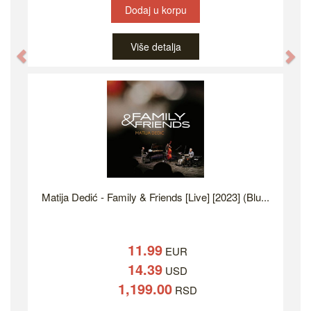
Dodaj u korpu
Više detalja
Previous
Ne
Matija Dedić - Family & Friends [Live] [2023] (Blu...
11.99
EUR
14.39
USD
1,199.00
RSD