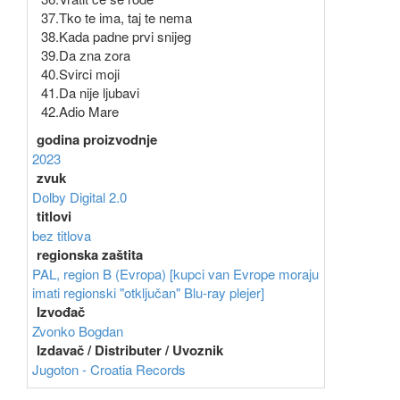
37.Tko te ima, taj te nema
38.Kada padne prvi snijeg
39.Da zna zora
40.Svirci moji
41.Da nije ljubavi
42.Adio Mare
godina proizvodnje
2023
zvuk
Dolby Digital 2.0
titlovi
bez titlova
regionska zaštita
PAL, region B (Evropa) [kupci van Evrope moraju
imati regionski "otključan" Blu-ray plejer]
Izvođač
Zvonko Bogdan
Izdavač / Distributer / Uvoznik
Jugoton - Croatia Records