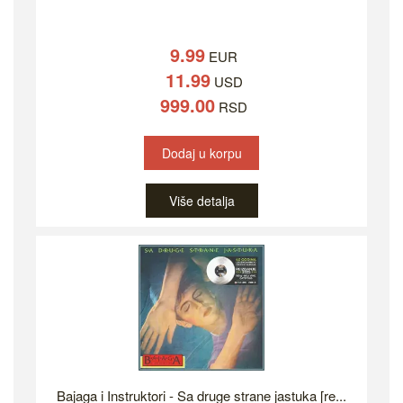
9.99
EUR
11.99
USD
999.00
RSD
Dodaj u korpu
Više detalja
Bajaga i Instruktori - Sa druge strane jastuka [re...