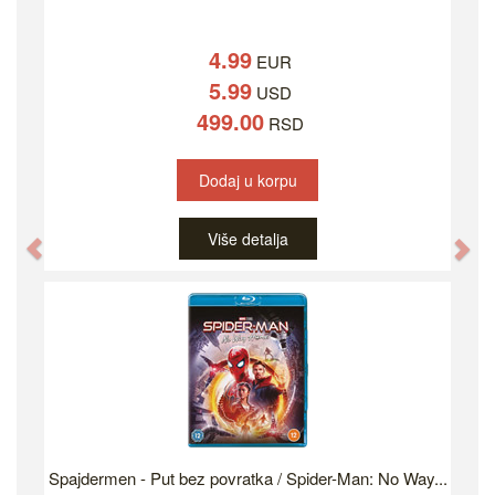
4.99
EUR
5.99
USD
499.00
RSD
Dodaj u korpu
Više detalja
Previous
Ne
Spajdermen - Put bez povratka / Spider-Man: No Way...