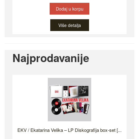
Dodaj u korpu
Više detalja
Najprodavanije
EKV / Ekatarina Velika – LP Diskografija box-set [...