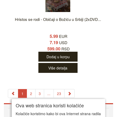
Hristos se rodi - Običaji o Božiću u Srbiji (2xDVD...
5.99
EUR
7.19
USD
599.00
RSD
Dodaj u korpu
Više detalja
1
2
3
...
23
Ova web stranica koristi kolačiće
O DVD Zoni
Kolačiće koristimo kako bi ova Internet strana radila