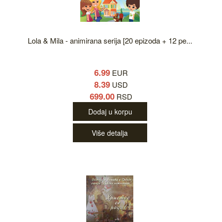
Lola & Mila - animirana serija [20 epizoda + 12 pe...
6.99
EUR
8.39
USD
699.00
RSD
Dodaj u korpu
Više detalja