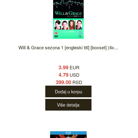
Will & Grace sezona 1 [engleski titl] [boxset] (4x...
3.99
EUR
4.79
USD
399.00
RSD
Dodaj u korpu
Više detalja