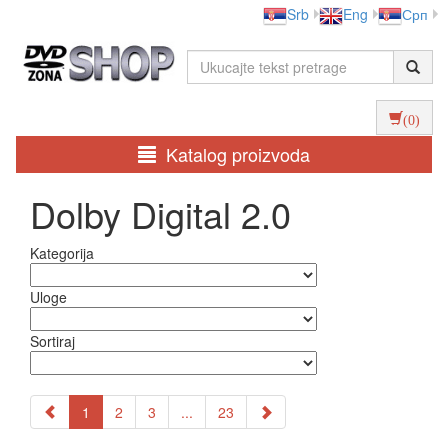
Srb
Eng
Срп
(0)
Katalog proizvoda
Dolby Digital 2.0
Kategorija
Uloge
Sortiraj
1
2
3
...
23