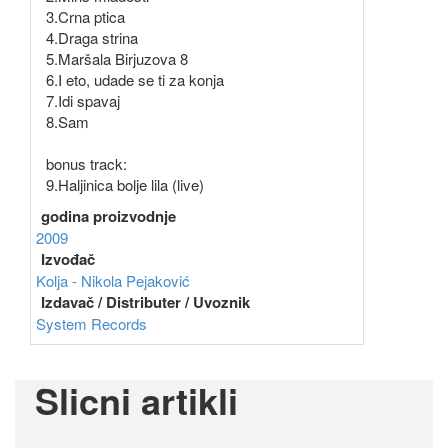
3.Crna ptica
4.Draga strina
5.Maršala Birjuzova 8
6.I eto, udade se ti za konja
7.Idi spavaj
8.Sam
bonus track:
9.Haljinica bolje lila (live)
godina proizvodnje
2009
Izvođač
Kolja - Nikola Pejaković
Izdavač / Distributer / Uvoznik
System Records
Slicni artikli