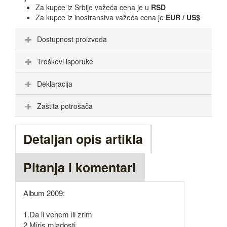
Za kupce iz Srbije važeća cena je u
RSD
Za kupce iz inostranstva važeća cena je
EUR / US$
Dostupnost proizvoda
Troškovi isporuke
Deklaracija
Zaštita potrošača
Detaljan opis artikla
Pitanja i komentari
Album 2009:
1.Da li venem ili zrim
2.Miris mladosti