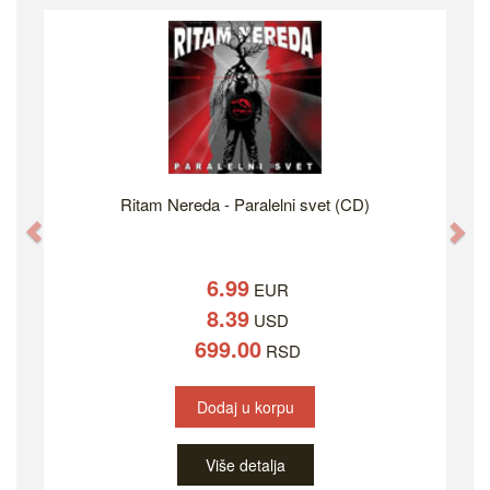
Ritam Nereda - Paralelni svet (CD)
Previous
Ne
6.99
EUR
8.39
USD
699.00
RSD
Dodaj u korpu
Više detalja