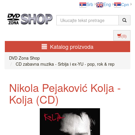
Srb
Eng
Срп
(0)
Katalog proizvoda
DVD Zona Shop
CD zabavna muzika - Srbija i ex-YU - pop, rok & rep
Nikola Pejaković Kolja -
Kolja (CD)