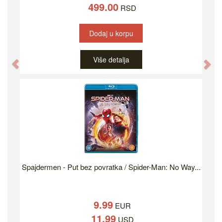
499.00
RSD
Dodaj u korpu
Više detalja
Previous
Ne
Spajdermen - Put bez povratka / Spider-Man: No Way...
9.99
EUR
11.99
USD