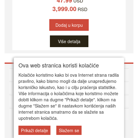
USD
3,999.00
RSD
Dodaj u korpu
Više detalja
Ova web stranica koristi kolačiće
O DVD Zoni
Kolačiće koristimo kako bi ova Internet strana radila
pravilno, kako bismo mogli da dalje unapređujemo
korisničko iskustvo, kao i u cilju praćenja statistike.
Kako kupovati online
Više informacija o kolačićima koje koristimo možete
dobiti klikom na dugme "Prikaži detalje". klikom na
Korisnički servis
dugme "Slažem se" ili nastavkom korišćenja naših
internet stranica smatramo da se slažete sa
Način plaćanja
upotrebom kolačića.
Prikaži detalje
Slažem se
© DVD Zona 2024.