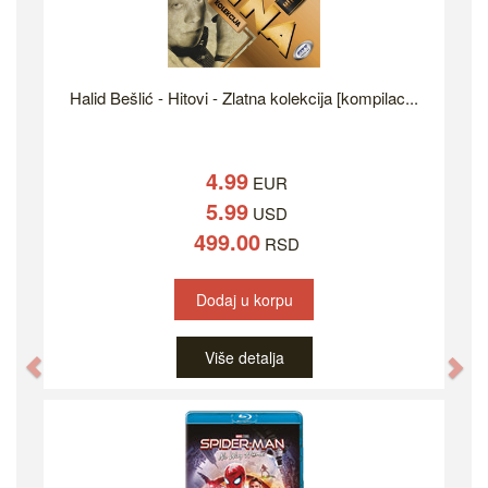
Halid Bešlić - Hitovi - Zlatna kolekcija [kompilac...
4.99
EUR
5.99
USD
499.00
RSD
Dodaj u korpu
Više detalja
Previous
Ne