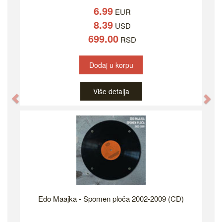
6.99
EUR
8.39
USD
699.00
RSD
Dodaj u korpu
Više detalja
Previous
Ne
Edo Maajka - Spomen ploča 2002-2009 (CD)