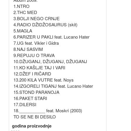
1.NTRO
2.THC MED
3.BOLJI NEGO CRNJE
4.RADIO DŽIDŽOSAURUS (skit)
5.MAGLA
6.PARIZER U PAKLI feat. Lucano Hater
7.UG feat. Vikler i Gidra
8.NAJ SASVIM
9.REPUJU O TRAVA
10.DŽUGANJ, DŽUGANJ, DŽUGANJ
11.KO KAŠLJE TAJ I VARI
12.DŽEF I RIČARD
13.200 KILA VUTRE feat. Noys
14.IZGORELI TIGANJ feat. Lucano Hater
15.STOND PARANOJA
16.PAKET STARI
17.DILERSI
18.___________ feat. Moskri (2003)
TO SE NE BI DESILO
godina proizvodnje