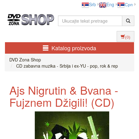
Srb
Eng
Срп
(0)
Katalog proizvoda
DVD Zona Shop
CD zabavna muzika - Srbija i ex-YU - pop, rok & rep
Ajs Nigrutin & Bvana -
Fujznem Džigili! (CD)