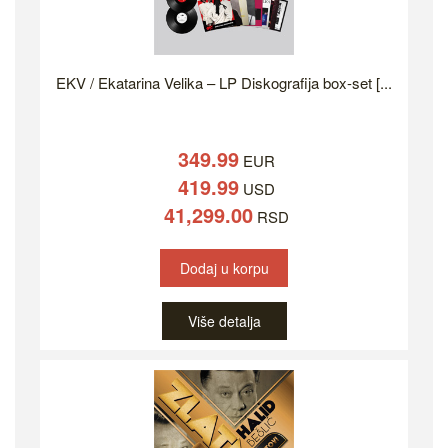
EKV / Ekatarina Velika – LP Diskografija box-set [...
349.99
EUR
419.99
USD
41,299.00
RSD
Dodaj u korpu
Više detalja