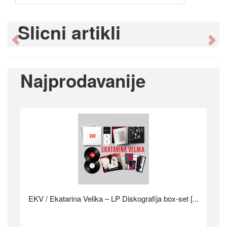
Slicni artikli
Previous
Ne
Najprodavanije
EKV / Ekatarina Velika – LP Diskografija box-set [...