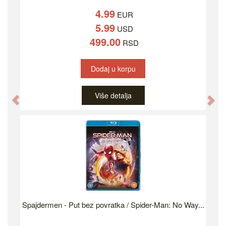
4.99
EUR
5.99
USD
499.00
RSD
Dodaj u korpu
Više detalja
Previous
Ne
Spajdermen - Put bez povratka / Spider-Man: No Way...