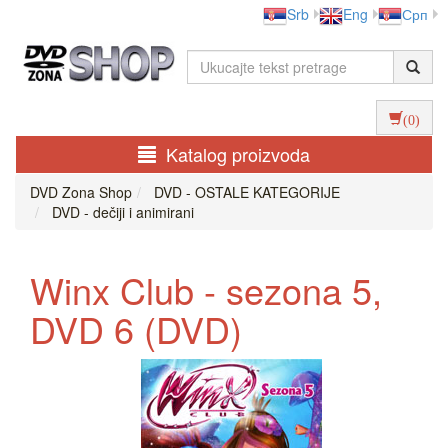
Srb
Eng
Срп
(0)
Katalog proizvoda
DVD Zona Shop
DVD - OSTALE KATEGORIJE
DVD - dečiji i animirani
Winx Club - sezona 5,
DVD 6 (DVD)