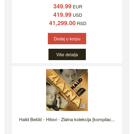
349.99
EUR
419.99
USD
41,299.00
RSD
Dodaj u korpu
Više detalja
Halid Bešlić - Hitovi - Zlatna kolekcija [kompilac...