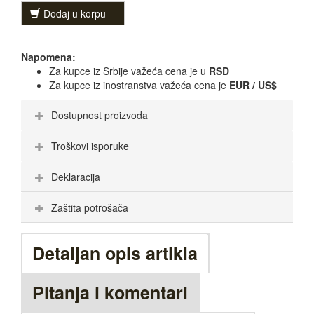
Dodaj u korpu
Napomena:
Za kupce iz Srbije važeća cena je u
RSD
Za kupce iz inostranstva važeća cena je
EUR / US$
Dostupnost proizvoda
Troškovi isporuke
Deklaracija
Zaštita potrošača
Detaljan opis artikla
Pitanja i komentari