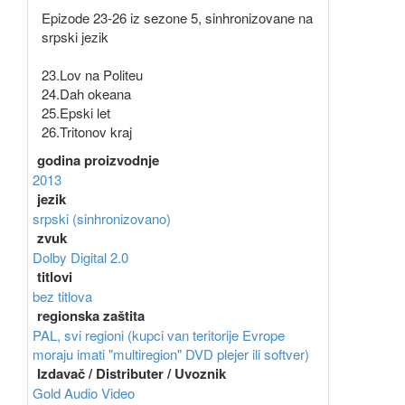
Epizode 23-26 iz sezone 5, sinhronizovane na
srpski jezik
23.Lov na Politeu
24.Dah okeana
25.Epski let
26.Tritonov kraj
godina proizvodnje
2013
jezik
srpski (sinhronizovano)
zvuk
Dolby Digital 2.0
titlovi
bez titlova
regionska zaštita
PAL, svi regioni (kupci van teritorije Evrope
moraju imati "multiregion" DVD plejer ili softver)
Izdavač / Distributer / Uvoznik
Gold Audio Video