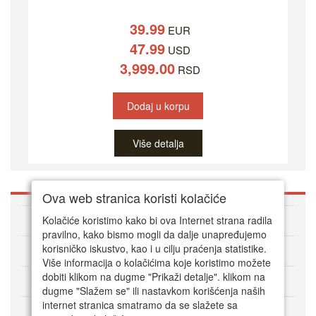
39.99
EUR
47.99
USD
3,999.00
RSD
Dodaj u korpu
Više detalja
Ova web stranica koristi kolačiće
O DVD Zoni
Kolačiće koristimo kako bi ova Internet strana radila
pravilno, kako bismo mogli da dalje unapređujemo
korisničko iskustvo, kao i u cilju praćenja statistike.
Kako kupovati online
Više informacija o kolačićima koje koristimo možete
dobiti klikom na dugme "Prikaži detalje". klikom na
Korisnički servis
dugme "Slažem se" ili nastavkom korišćenja naših
internet stranica smatramo da se slažete sa
Način plaćanja