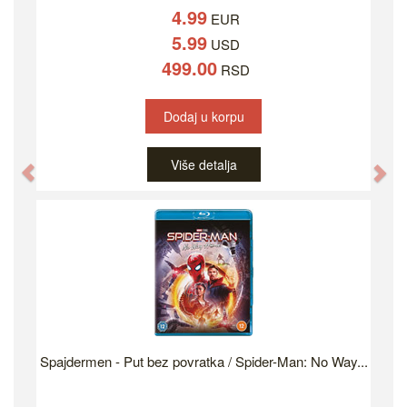
4.99
EUR
5.99
USD
499.00
RSD
Dodaj u korpu
Više detalja
Previous
Ne
Spajdermen - Put bez povratka / Spider-Man: No Way...