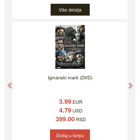
Više detalja
Igmanski marš (DVD)
Previous
Ne
3.99
EUR
4.79
USD
399.00
RSD
Dodaj u korpu