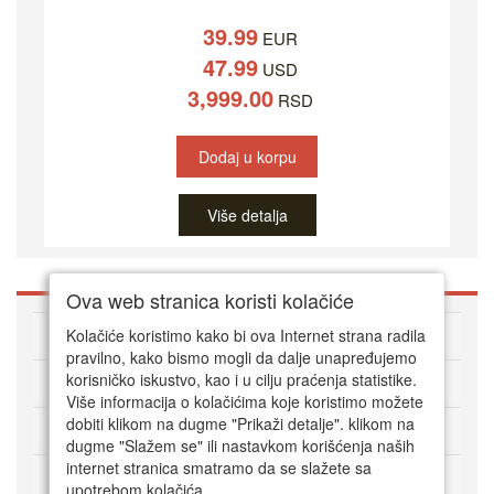
39.99
EUR
47.99
USD
3,999.00
RSD
Dodaj u korpu
Više detalja
Ova web stranica koristi kolačiće
O DVD Zoni
Kolačiće koristimo kako bi ova Internet strana radila
pravilno, kako bismo mogli da dalje unapređujemo
korisničko iskustvo, kao i u cilju praćenja statistike.
Kako kupovati online
Više informacija o kolačićima koje koristimo možete
dobiti klikom na dugme "Prikaži detalje". klikom na
Korisnički servis
dugme "Slažem se" ili nastavkom korišćenja naših
internet stranica smatramo da se slažete sa
Način plaćanja
upotrebom kolačića.