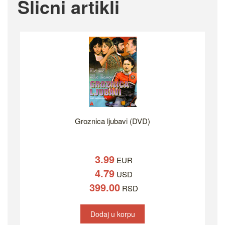
Slicni artikli
Groznica ljubavi (DVD)
3.99
EUR
4.79
USD
399.00
RSD
Dodaj u korpu