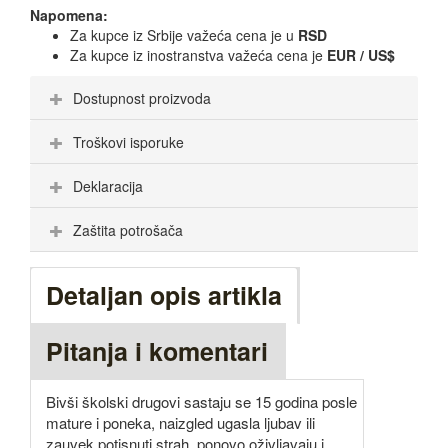
Napomena:
Za kupce iz Srbije važeća cena je u
RSD
Za kupce iz inostranstva važeća cena je
EUR / US$
Dostupnost proizvoda
Troškovi isporuke
Deklaracija
Zaštita potrošača
Detaljan opis artikla
Pitanja i komentari
Bivši školski drugovi sastaju se 15 godina posle
mature i poneka, naizgled ugasla ljubav ili
zauvek potisnuti strah, ponovo oživljavaju i