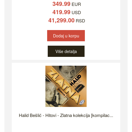
349.99
EUR
419.99
USD
41,299.00
RSD
Dodaj u korpu
Više detalja
Halid Bešlić - Hitovi - Zlatna kolekcija [kompilac...