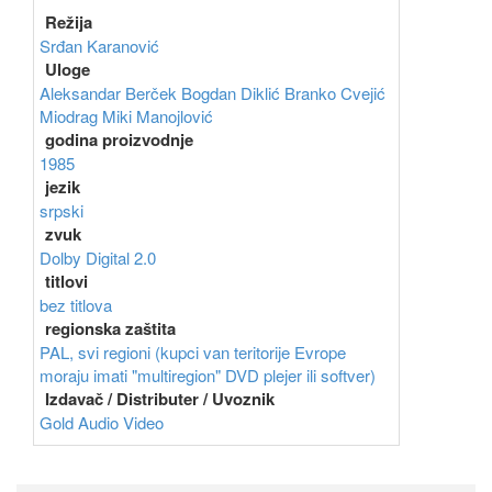
Režija
Srđan Karanović
Uloge
Aleksandar Berček
Bogdan Diklić
Branko Cvejić
Miodrag Miki Manojlović
godina proizvodnje
1985
jezik
srpski
zvuk
Dolby Digital 2.0
titlovi
bez titlova
regionska zaštita
PAL, svi regioni (kupci van teritorije Evrope
moraju imati "multiregion" DVD plejer ili softver)
Izdavač / Distributer / Uvoznik
Gold Audio Video