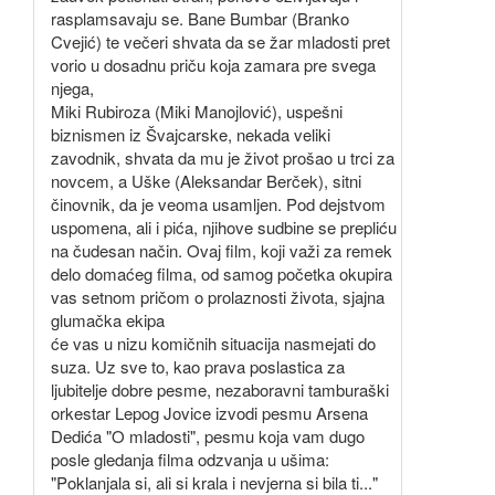
rasplamsavaju se. Bane Bumbar (Branko
Cvejić) te večeri shvata da se žar mladosti pret
vorio u dosadnu priču koja zamara pre svega
njega,
Miki Rubiroza (Miki Manojlović), uspešni
biznismen iz Švajcarske, nekada veliki
zavodnik, shvata da mu je život prošao u trci za
novcem, a Uške (Aleksandar Berček), sitni
činovnik, da je veoma usamljen. Pod dejstvom
uspomena, ali i pića, njihove sudbine se prepliću
na čudesan način. Ovaj film, koji važi za remek
delo domaćeg filma, od samog početka okupira
vas setnom pričom o prolaznosti života, sjajna
glumačka ekipa
će vas u nizu komičnih situacija nasmejati do
suza. Uz sve to, kao prava poslastica za
ljubitelje dobre pesme, nezaboravni tamburaški
orkestar Lepog Jovice izvodi pesmu Arsena
Dedića "O mladosti", pesmu koja vam dugo
posle gledanja filma odzvanja u ušima:
"Poklanjala si, ali si krala i nevjerna si bila ti..."