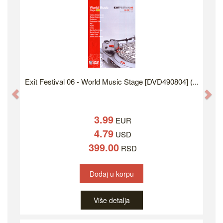
Exit Festival 06 - World Music Stage [DVD490804] (...
Previous
Ne
3.99
EUR
4.79
USD
399.00
RSD
Dodaj u korpu
Više detalja