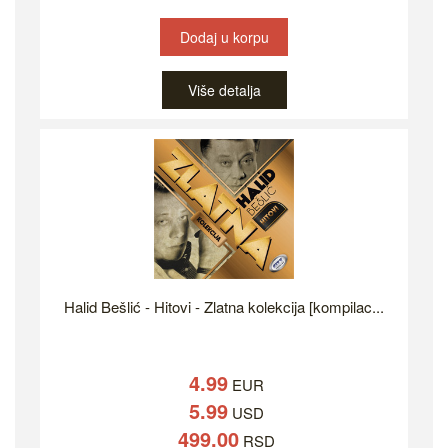
Dodaj u korpu
Više detalja
Halid Bešlić - Hitovi - Zlatna kolekcija [kompilac...
4.99
EUR
5.99
USD
499.00
RSD