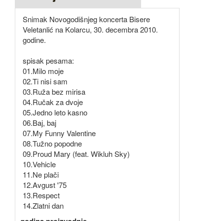
Snimak Novogodišnjeg koncerta Bisere
Veletanlić na Kolarcu, 30. decembra 2010.
godine.
spisak pesama:
01.Milo moje
02.Ti nisi sam
03.Ruža bez mirisa
04.Ručak za dvoje
05.Jedno leto kasno
06.Baj, baj
07.My Funny Valentine
08.Tužno popodne
09.Proud Mary (feat. Wikluh Sky)
10.Vehicle
11.Ne plači
12.Avgust '75
13.Respect
14.Zlatni dan