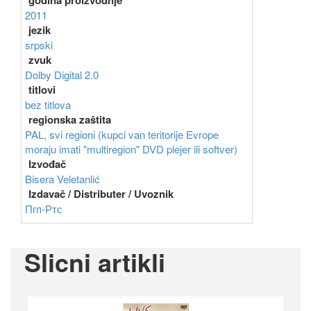
godina proizvodnje
2011
jezik
srpski
zvuk
Dolby Digital 2.0
titlovi
bez titlova
regionska zaštita
PAL, svi regioni (kupci van teritorije Evrope
moraju imati "multiregion" DVD plejer ili softver)
Izvođač
Bisera Veletanlić
Izdavač / Distributer / Uvoznik
Пгп-Ртс
Slicni artikli