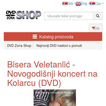
Srb
Eng
Срп
(0)
Katalog proizvoda
DVD Zona Shop
Najnoviji DVD naslovi u ponudi
Bisera Veletanlić -
Novogodišnji koncert na
Kolarcu (DVD)