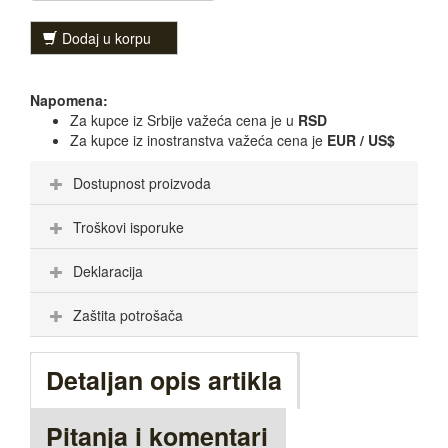
Dodaj u korpu
Napomena:
Za kupce iz Srbije važeća cena je u
RSD
Za kupce iz inostranstva važeća cena je
EUR / US$
Dostupnost proizvoda
Troškovi isporuke
Deklaracija
Zaštita potrošača
Detaljan opis artikla
Pitanja i komentari