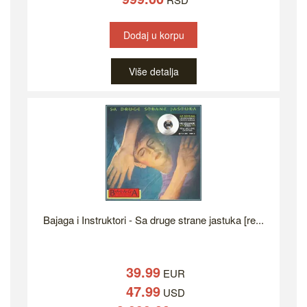
Dodaj u korpu
Više detalja
Bajaga i Instruktori - Sa druge strane jastuka [re...
39.99
EUR
47.99
USD