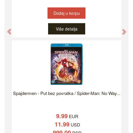
Dodaj u korpu
Više detalja
Previous
Ne
Spajdermen - Put bez povratka / Spider-Man: No Way...
9.99
EUR
11.99
USD
999.00
RSD