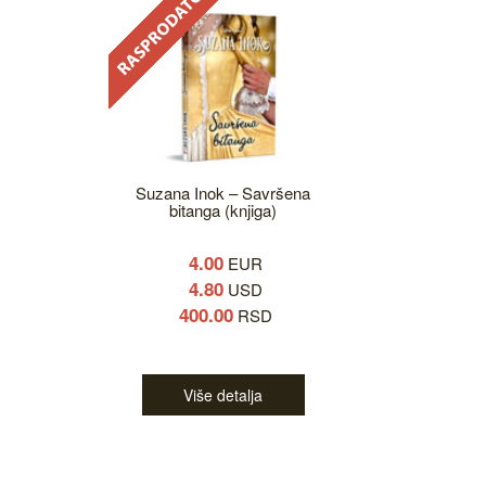
Suzana Inok – Savršena
bitanga (knjiga)
4.00
EUR
4.80
USD
400.00
RSD
Više detalja