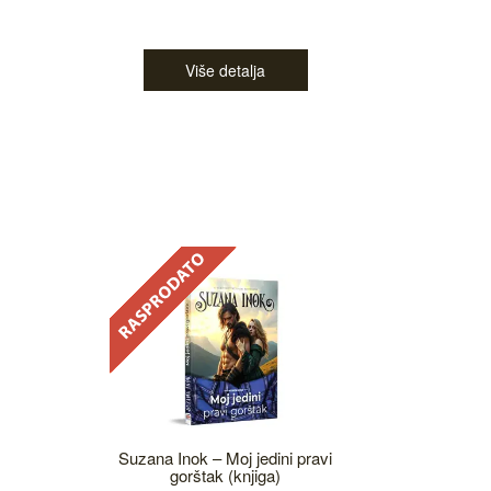
Više detalja
Suzana Inok – Moj jedini pravi
gorštak (knjiga)