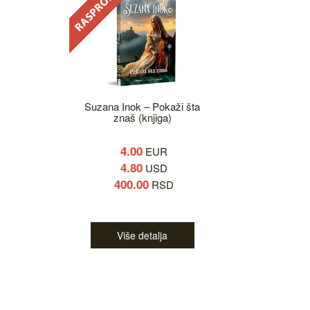
Suzana Inok – Pokaži šta
znaš (knjiga)
4.00
EUR
4.80
USD
400.00
RSD
Više detalja