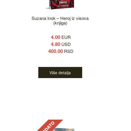
Suzana Inok – Heroj iz visova
(knjiga)
4.00
EUR
4.80
USD
400.00
RSD
Više detalja