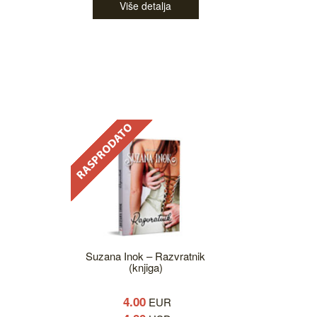
Više detalja
Suzana Inok – Razvratnik
(knjiga)
4.00
EUR