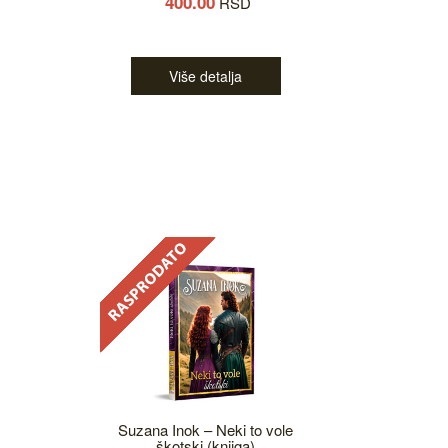
400.00
RSD
Više detalja
Suzana Inok – Neki to vole
škotski (knjiga)