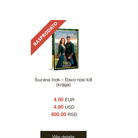
Suzana Inok – Đavo nosi kilt
(knjiga)
4.00
EUR
4.80
USD
400.00
RSD
Više detalja