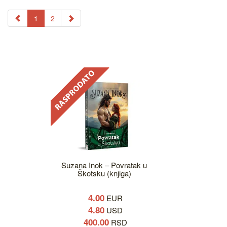
1
2
Suzana Inok – Povratak u
Škotsku (knjiga)
4.00
EUR
4.80
USD
400.00
RSD