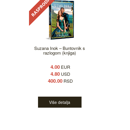
Suzana Inok – Buntovnik s
razlogom (knjiga)
4.00
EUR
4.80
USD
400.00
RSD
Više detalja