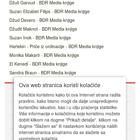
Džuli Garvud - BDR Media knjige
Suzan Elizabet Filips - BDR Media knjige
Džud Devero - BDR Media knjige
Džudit Maknot - BDR Media knjige
Suzan Inok - BDR Media knjige
Harlekin - Priče iz ordinacije - BDR Media knjige
Monika Makarti - BDR Media knjige
El Kenedi - BDR Media knjige
Sandra Braun - BDR Media knjige
Ova web stranica koristi kolačiće
O DVD Zoni
Kolačiće koristimo kako bi ova Internet strana radila
pravilno, kako bismo mogli da dalje unapređujemo
korisničko iskustvo, kao i u cilju praćenja statistike.
Kako kupovati online
Više informacija o kolačićima koje koristimo možete
dobiti klikom na dugme "Prikaži detalje". klikom na
Korisnički servis
dugme "Slažem se" ili nastavkom korišćenja naših
internet stranica smatramo da se slažete sa
Način plaćanja
upotrebom kolačića.