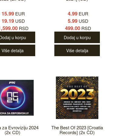
15.99
4.99
EUR
EUR
19.19
5.99
USD
USD
1,599.00
499.00
RSD
RSD
Dodaj u korpu
Dodaj u korpu
Više detalja
Više detalja
za Evroviziju 2024
The Best Of 2023 [Croatia
(2x CD)
Records] (2x CD)