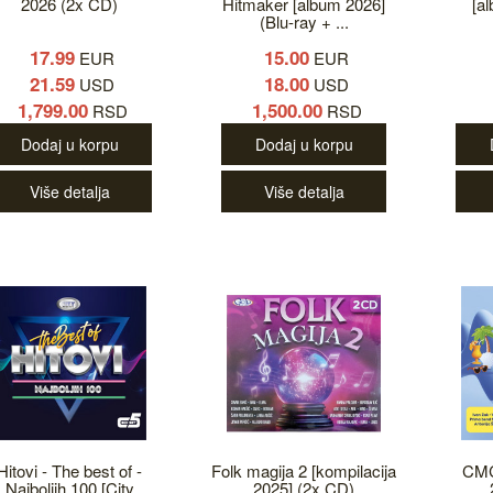
2026 (2x CD)
Hitmaker [album 2026]
[a
(Blu-ray + ...
17.99
15.00
EUR
EUR
21.59
18.00
USD
USD
1,799.00
1,500.00
RSD
RSD
Dodaj u korpu
Dodaj u korpu
Više detalja
Više detalja
Hitovi - The best of -
Folk magija 2 [kompilacija
CMC
Najboljih 100 [City
2025] (2x CD)