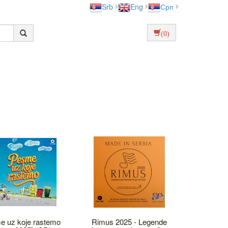
Srb
Eng
Срп
(0)
e uz koje rastemo
Rimus 2025 - Legende