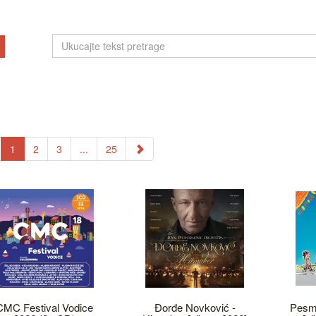
1
2
3
...
25
CMC Festival Vodice
Đorđe Novković -
Pesm