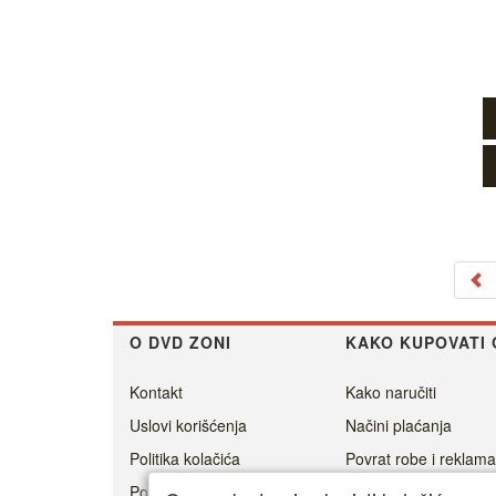
O DVD ZONI
KAKO KUPOVATI 
Kontakt
Kako naručiti
Uslovi korišćenja
Načini plaćanja
Politika kolačića
Povrat robe i reklama
Politika privatnosti
Cenovnik dostave