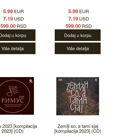
5.99
5.99
EUR
EUR
7.19
7.19
USD
USD
599.00
599.00
RSD
RSD
Dodaj u korpu
Dodaj u korpu
Više detalja
Više detalja
 2023 [kompilacija
Zemlji so, a tami sjaj
2023] (CD)
[kompilacija 2023] (CD)