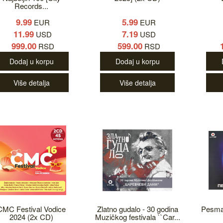
Records...
9.99
5.99
EUR
EUR
11.99
7.19
USD
USD
999.00
599.00
RSD
RSD
Dodaj u korpu
Dodaj u korpu
Više detalja
Više detalja
CMC Festival Vodice
Zlatno gudalo - 30 godina
Pesma 
2024 (2x CD)
Muzičkog festivala ``Car...