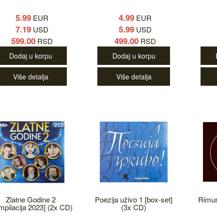
5.99
4.99
EUR
EUR
7.19
5.99
USD
USD
599.00
499.00
RSD
RSD
Dodaj u korpu
Dodaj u korpu
Više detalja
Više detalja
Zlatne Godine 2
Poezija uživo 1 [box-set]
Rimus
mpilacija 2023] (2x CD)
(3x CD)