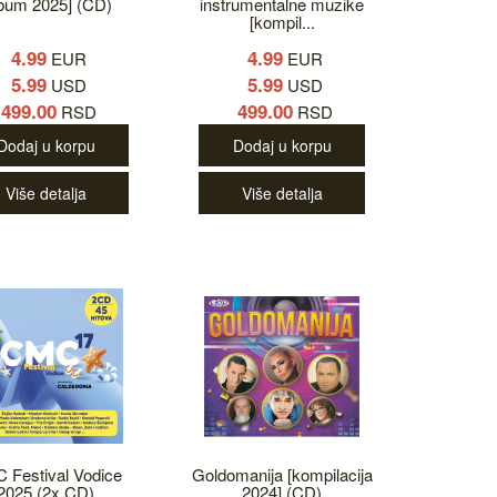
lbum 2025] (CD)
instrumentalne muzike
[kompil...
4.99
4.99
EUR
EUR
5.99
5.99
USD
USD
499.00
499.00
RSD
RSD
Dodaj u korpu
Dodaj u korpu
Više detalja
Više detalja
 Festival Vodice
Goldomanija [kompilacija
2025 (2x CD)
2024] (CD)