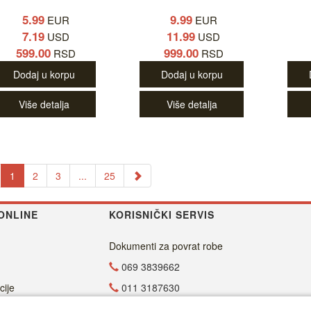
5.99
9.99
EUR
EUR
7.19
11.99
USD
USD
599.00
999.00
RSD
RSD
Dodaj u korpu
Dodaj u korpu
Više detalja
Više detalja
1
2
3
...
25
ONLINE
KORISNIČKI SERVIS
Dokumenti za povrat robe
069 3839662
cije
011 3187630
011 4029654