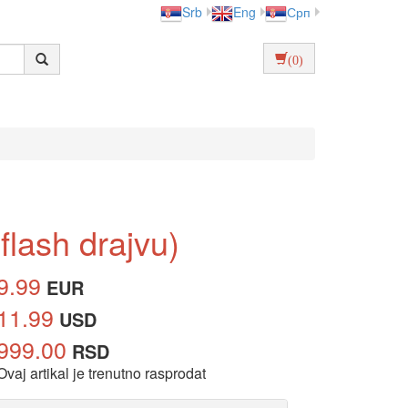
Srb
Eng
Срп
(0)
flash drajvu)
9.99
EUR
11.99
USD
999.00
RSD
Ovaj artikal je trenutno rasprodat