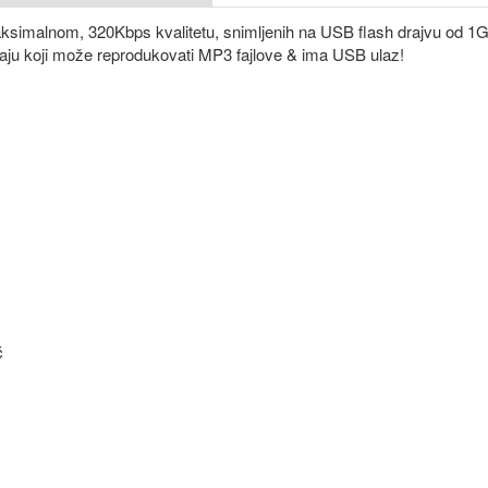
aksimalnom, 320Kbps kvalitetu, snimljenih na USB flash drajvu od 1G
đaju koji može reprodukovati MP3 fajlove & ima USB ulaz!
ć