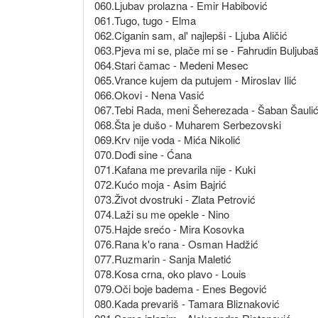
060.Ljubav prolazna - Emir Habibović
061.Tugo, tugo - Elma
062.Ciganin sam, al' najlepši - Ljuba Aličić
063.Pjeva mi se, plače mi se - Fahrudin Buljubaš
064.Stari čamac - Medeni Mesec
065.Vrance kujem da putujem - Miroslav Ilić
066.Okovi - Nena Vasić
067.Tebi Rada, meni Šeherezada - Šaban Šaulić
068.Šta je dušo - Muharem Serbezovski
069.Krv nije voda - Mića Nikolić
070.Dođi sine - Ćana
071.Kafana me prevarila nije - Kuki
072.Kućo moja - Asim Bajrić
073.Život dvostruki - Zlata Petrović
074.Laži su me opekle - Nino
075.Hajde srećo - Mira Kosovka
076.Rana k'o rana - Osman Hadžić
077.Ruzmarin - Sanja Maletić
078.Kosa crna, oko plavo - Louis
079.Oči boje badema - Enes Begović
080.Kada prevariš - Tamara Bliznaković