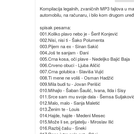
Kompilacija legalnih, zvaničnih MP3 fajlova u m
automobilu, na računaru, i bilo kom drugom ure
spisak pesama:
001.Koliko plavo nebo je - Šerif Konjević
002.Nisi, nisi ti - Šako Polumenta
003.Pijem na ex - Sinan Sakić
004.Još te sanjam - Đani
005.Crna kosa, oči plave - Nedeljko Bajić Baja
006.Crveno obuci - Ljuba Aličić
007.Crna golubica - Slaviša Vujić
008.Ti mene ne voliš - Osman Hadžić
009.Mila budi tu - Jovan Perišić
010.Mihajlo - Šaban Šaulić, Ivana, Ilda i Sisy
011.Srce sam mu svoje dala - Šemsa Suljakovi
012.Malo, malo - Sanja Maletić
013.Ženim te - Louis
014.Hajde, hajde - Medeni Mesec
015.Može li se, prijatelju - Miroslav Ilić
016.Razbij čašu - Sneki