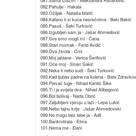
081.Sama izlazim - Aleksandra Ristanović
082.Pahulje - Hakala
083.Ožiljak - Nataša Matić
084.Kafano ti si kuća nesrećnima - Beki Bekić
085.Pasoš - Šeki Turković
086.Izgubljen sam ja - Jašar Ahmedović
087.Sve smo mogli mi - Ćana
088.Stari momak - Ferid Avdić
089.Dva života - Crni
090.Moj jablane - Verica Šerifović
091.Oče moj - Sinan Sakić
092.Neka ti nebo sudi - Šeki Turković
093.Kad ljubav padne na kolena - Bata Zdravkov
094.Pjevač tuge - Nihad Kantić Šike
095.Ti i ja svijeta dva - Nihad Alibegović
096.Bol bolivaj - Nada Obrić
097.Zaljubljeni vjeruju u laži - Lepa Lukić
098.Nebo tajnu krije - Jašar Ahmedovski
099.Ne mogu bez tebe ja - Adil
100.Bankrotirala - Elma
101.Nema me - Đani