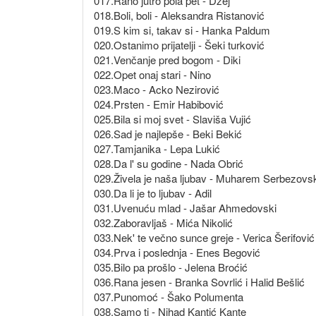
017.Rano jutro pola pet - Džej
018.Boli, boli - Aleksandra Ristanović
019.S kim si, takav si - Hanka Paldum
020.Ostanimo prijatelji - Šeki turković
021.Venčanje pred bogom - Diki
022.Opet onaj stari - Nino
023.Maco - Acko Nezirović
024.Prsten - Emir Habibović
025.Bila si moj svet - Slaviša Vujić
026.Sad je najlepše - Beki Bekić
027.Tamjanika - Lepa Lukić
028.Da l' su godine - Nada Obrić
029.Živela je naša ljubav - Muharem Serbezovs
030.Da li je to ljubav - Adil
031.Uvenuću mlad - Jašar Ahmedovski
032.Zaboravljaš - Mića Nikolić
033.Nek' te večno sunce greje - Verica Šerifović
034.Prva i poslednja - Enes Begović
035.Bilo pa prošlo - Jelena Broćić
036.Rana jesen - Branka Sovrlić i Halid Bešlić
037.Punomoć - Šako Polumenta
038.Samo ti - Nihad Kantić Kante