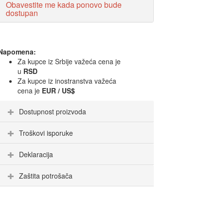
Obavestite me kada ponovo bude
dostupan
Napomena:
Za kupce iz Srbije važeća cena je
u
RSD
Za kupce iz inostranstva važeća
cena je
EUR / US$
Dostupnost proizvoda
Troškovi isporuke
Deklaracija
Zaštita potrošača