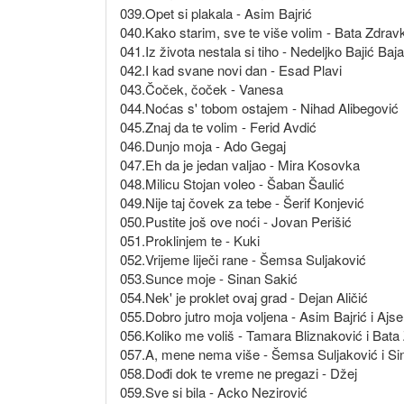
039.Opet si plakala - Asim Bajrić
040.Kako starim, sve te više volim - Bata Zdrav
041.Iz života nestala si tiho - Nedeljko Bajić Baja
042.I kad svane novi dan - Esad Plavi
043.Čoček, čoček - Vanesa
044.Noćas s' tobom ostajem - Nihad Alibegović
045.Znaj da te volim - Ferid Avdić
046.Dunjo moja - Ado Gegaj
047.Eh da je jedan valjao - Mira Kosovka
048.Milicu Stojan voleo - Šaban Šaulić
049.Nije taj čovek za tebe - Šerif Konjević
050.Pustite još ove noći - Jovan Perišić
051.Proklinjem te - Kuki
052.Vrijeme liječi rane - Šemsa Suljaković
053.Sunce moje - Sinan Sakić
054.Nek' je proklet ovaj grad - Dejan Aličić
055.Dobro jutro moja voljena - Asim Bajrić i Ajse
056.Koliko me voliš - Tamara Bliznaković i Bata
057.A, mene nema više - Šemsa Suljaković i Si
058.Dođi dok te vreme ne pregazi - Džej
059.Sve si bila - Acko Nezirović