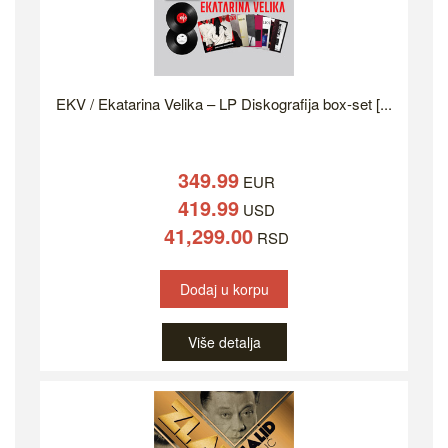
EKV / Ekatarina Velika – LP Diskografija box-set [...
349.99
EUR
419.99
USD
41,299.00
RSD
Dodaj u korpu
Više detalja