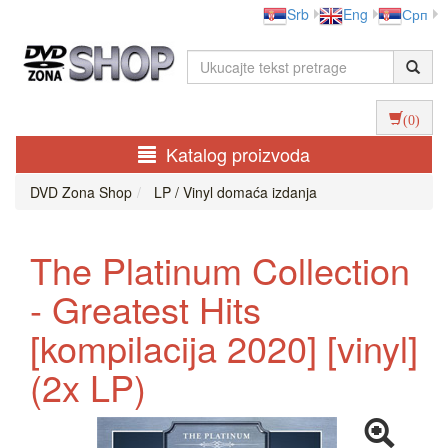
Srb
Eng
Срп
(0)
Katalog proizvoda
DVD Zona Shop
LP / Vinyl domaća izdanja
The Platinum Collection
- Greatest Hits
[kompilacija 2020] [vinyl]
(2x LP)