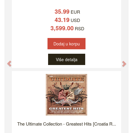
35.99
EUR
43.19
USD
3,599.00
RSD
Dodaj u korpu
Više detalja
Previous
Ne
The Ultimate Collection - Greatest Hits [Croatia R...