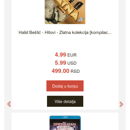
Halid Bešlić - Hitovi - Zlatna kolekcija [kompilac...
4.99
EUR
5.99
USD
499.00
RSD
Dodaj u korpu
Više detalja
Previous
Ne