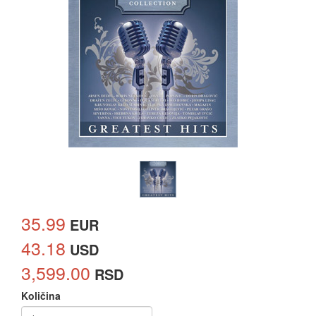
35.99
EUR
43.18
USD
3,599.00
RSD
Količina