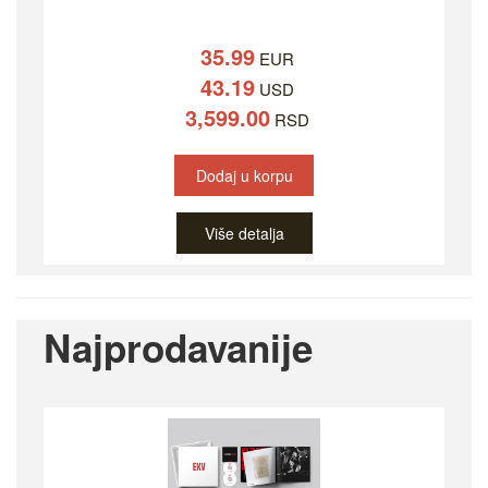
35.99
EUR
43.19
USD
3,599.00
RSD
Dodaj u korpu
Više detalja
Najprodavanije