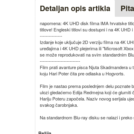
Detaljan opis artikla
Pit
napomena: 4K UHD disk filma IMA hrvatske titlove
titlove! Engleski titlovi su dostupni i na 4K UHD i
---------------
Izdanje koje uključuje 2D verziju filma na 4K 
uređajima i 4K UHD plejerima ili "Microsoft Xbo
se može reprodukovati na svim standardnim Blu-
---------------------------
Film prati avanture pisca Njuta Skadmandera u t
koju Hari Poter čita pre odlaska u Hogvorts.
Film je nastao prema poslednjem delu poznate bri
ulozi gledaćemo Edija Redmejna koji će glumiti
Hariju Poteru započela. Naziv novog serijala ujed
svakog čarobnjaka.
Na standardnom Blu-ray disku se nalazi i preko s
Režija