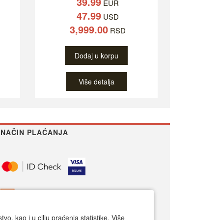
39.99
EUR
47.99
USD
3,999.00
RSD
Dodaj u korpu
Više detalja
NAČIN PLAĆANJA
o, kao i u cilju praćenja statistike. Više