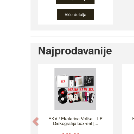
Više detalja
Najprodavanije
EKV / Ekatarina Velika – LP
H
Previous
Diskografija box-set [...