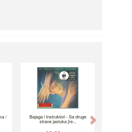
ka /
Bajaga i Instruktori - Sa druge
Next
strane jastuka [re...