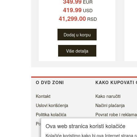
349.99
EUR
419.99
USD
41,299.00
RSD
Dodaj u korpu
Više detalja
O DVD ZONI
KAKO KUPOVATI 
Kontakt
Kako naručiti
Uslovi korišćenja
Načini plaćanja
Politika kolačića
Povrat robe i reklama
Politika privatnosti
Cenovnik dostave
Ova web stranica koristi kolačiće
Isporuka
Kolačiće koristimo kako bi ova Internet strana r