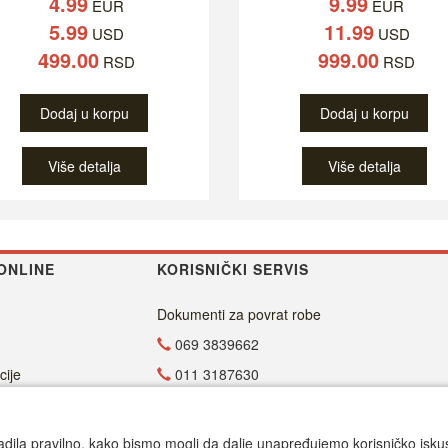
4.99
9.99
EUR
EUR
5.99
11.99
USD
USD
499.00
999.00
RSD
RSD
Dodaj u korpu
Dodaj u korpu
Više detalja
Više detalja
ONLINE
KORISNIČKI SERVIS
Dokumenti za povrat robe
069 3839662
cije
011 3187630
011 4029654
office@dvdzona.co.rs
adila pravilno, kako bismo mogli da dalje unapređujemo korisničko iskustv