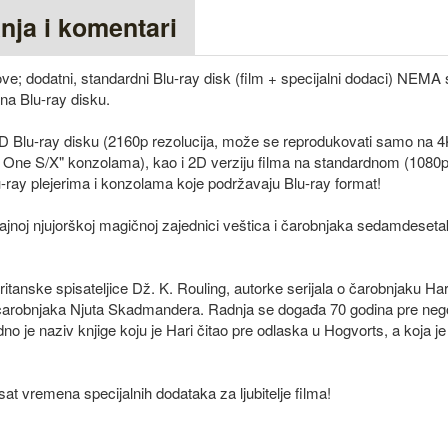
anja i komentari
; dodatni, standardni Blu-ray disk (film + specijalni dodaci) NEMA sr
 na Blu-ray disku.
UHD Blu-ray disku (2160p rezolucija, može se reprodukovati samo na
x One S/X" konzolama), kao i 2D verziju filma na standardnom (1080p)
ray plejerima i konzolama koje podržavaju Blu-ray format!
ajnoj njujorškoj magičnoj zajednici veštica i čarobnjaka sedamdeseta
tanske spisateljice Dž. K. Rouling, autorke serijala o čarobnjaku Har
 čarobnjaka Njuta Skadmandera. Radnja se događa 70 godina pre nego
no je naziv knjige koju je Hari čitao pre odlaska u Hogvorts, a koja je
at vremena specijalnih dodataka za ljubitelje filma!