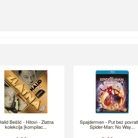
alid Bešlić - Hitovi - Zlatna
Spajdermen - Put bez povrat
kolekcija [kompilac...
Spider-Man: No Way...