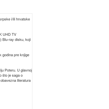
pske i/ili hrvatske
 4K UHD TV
 Blu-ray disku, koji
k godina pre knjige
iju Poteru. U glavnoj
 što je saga o
 obavezna literatura