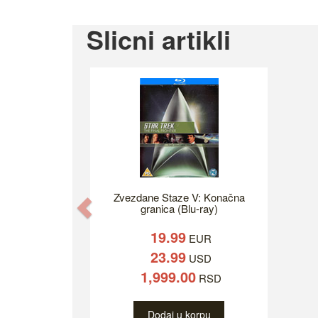
Slicni artikli
Zvezdane Staze V: Konačna
Previous
granica (Blu-ray)
19.99
EUR
23.99
USD
1,999.00
RSD
Dodaj u korpu