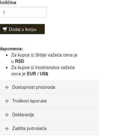
Količina
Dodaj u korpu
Napomena:
Za kupce iz Srbije važeća cena je
u
RSD
Za kupce iz inostranstva važeća
cena je
EUR / US$
Dostupnost proizvoda
Troškovi isporuke
Deklaracija
Zaštita potrošača