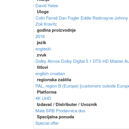
David Yates
Uloge
Colin Farrell
Dan Fogler
Eddie Redmayne
Johnny
Zoë Kravitz
godina proizvodnje
2016
jezik
engleski
zvuk
Dolby Atmos
Dolby Digital 5.1
DTS-HD Master Au
titlovi
english
croatian
regionska zaštita
PAL, region B (Europe) [customers outside Europe
Platforma
4K UHD
Izdavač / Distributer / Uvoznik
Mala SRB Prodavnica doo
Specijalna ponuda
Special offer