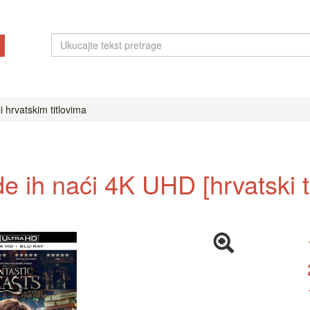
i hrvatskim titlovima
de ih naći 4K UHD [hrvatski 