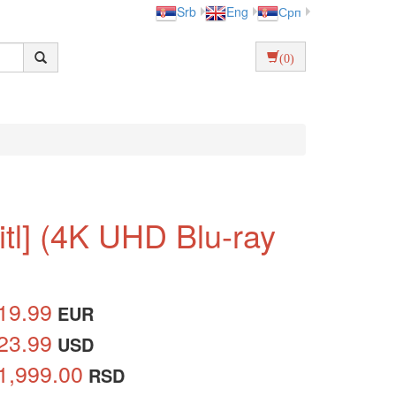
Srb
Eng
Срп
(0)
titl] (4K UHD Blu-ray
19.99
EUR
23.99
USD
1,999.00
RSD