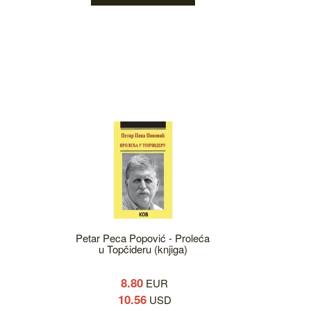
Petar Peca Popović - Proleća
u Topčideru (knjiga)
8.80
EUR
10.56
USD