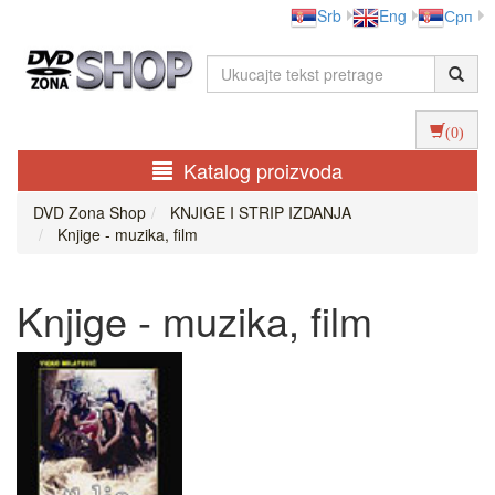
Srb
Eng
Срп
(0)
Katalog proizvoda
DVD Zona Shop
KNJIGE I STRIP IZDANJA
Knjige - muzika, film
Knjige - muzika, film