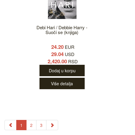
Debi Hari / Debbie Harry -
Suoči se (knjiga)
24.20
EUR
29.04
USD
2,420.00
RSD
Dodaj u korpu
Više detalja
1
2
3