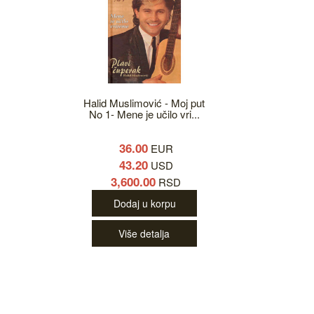
Halid Muslimović - Moj put
No 1- Mene je učilo vri...
36.00
EUR
43.20
USD
3,600.00
RSD
Dodaj u korpu
Više detalja