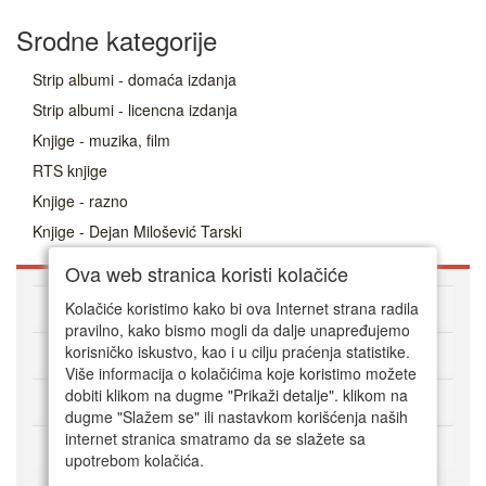
Srodne kategorije
Strip albumi - domaća izdanja
Strip albumi - licencna izdanja
Knjige - muzika, film
RTS knjige
Knjige - razno
Knjige - Dejan Milošević Tarski
Ova web stranica koristi kolačiće
O DVD Zoni
Kolačiće koristimo kako bi ova Internet strana radila
pravilno, kako bismo mogli da dalje unapređujemo
korisničko iskustvo, kao i u cilju praćenja statistike.
Kako kupovati online
Više informacija o kolačićima koje koristimo možete
dobiti klikom na dugme "Prikaži detalje". klikom na
Korisnički servis
dugme "Slažem se" ili nastavkom korišćenja naših
internet stranica smatramo da se slažete sa
Način plaćanja
upotrebom kolačića.