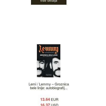
Više detalja
Lemi / Lemmy – Groznica
bele linije: autobiografij...
13.64
EUR
16.37
USD