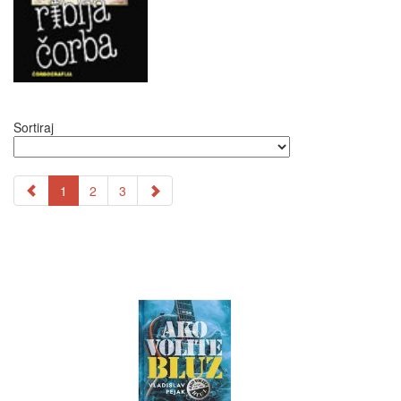
Sortiraj
1
2
3