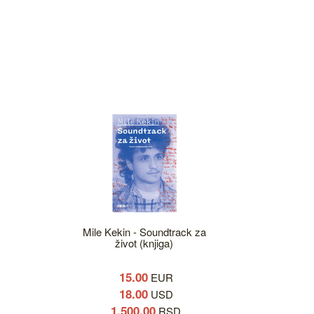
Mile Kekin - Soundtrack za
život (knjiga)
15.00
EUR
18.00
USD
1,500.00
RSD