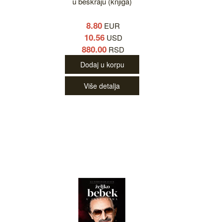
u beskraju (knjiga)
8.80
EUR
10.56
USD
880.00
RSD
Dodaj u korpu
Više detalja