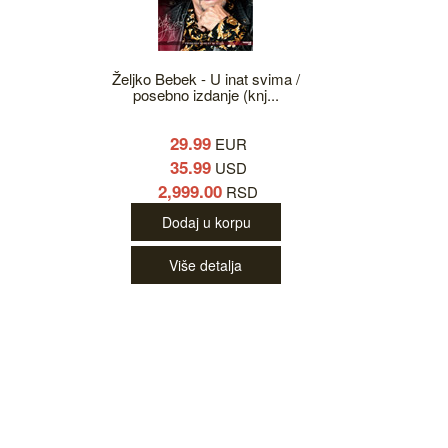
Željko Bebek - U inat svima /
posebno izdanje (knj...
29.99
EUR
35.99
USD
2,999.00
RSD
Dodaj u korpu
Više detalja