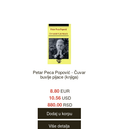
Petar Peca Popović - Čuvar
buvlje pijace (knjiga)
8.80
EUR
10.56
USD
880.00
RSD
Dodaj u korpu
Više detalja