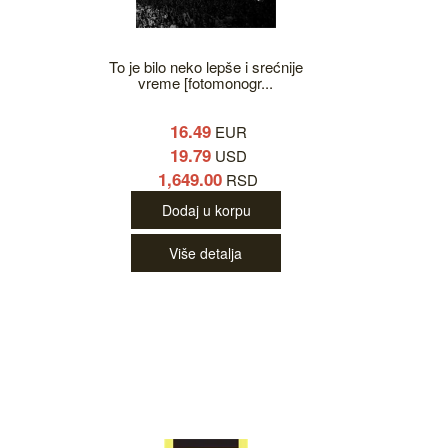
To je bilo neko lepše i srećnije
vreme [fotomonogr...
16.49
EUR
19.79
USD
1,649.00
RSD
Dodaj u korpu
Više detalja