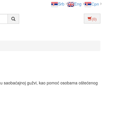
Srb
Eng
Срп
(0)
nje u saobaćajnoj gužvi, kao pomoć osobama oštećenog