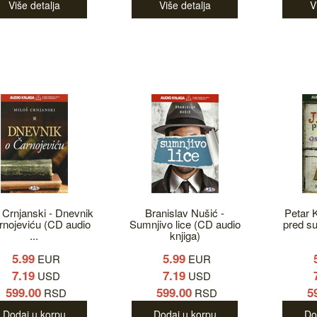
Više detalja
Više detalja
V
 Crnjanski - Dnevnik
Branislav Nušić -
Petar 
rnojeviću (CD audio
Sumnjivo lice (CD audio
pred s
...
knjiga)
5.99
5.99
EUR
EUR
7.19
7.19
USD
USD
599.00
599.00
5
RSD
RSD
Dodaj u korpu
Dodaj u korpu
Do