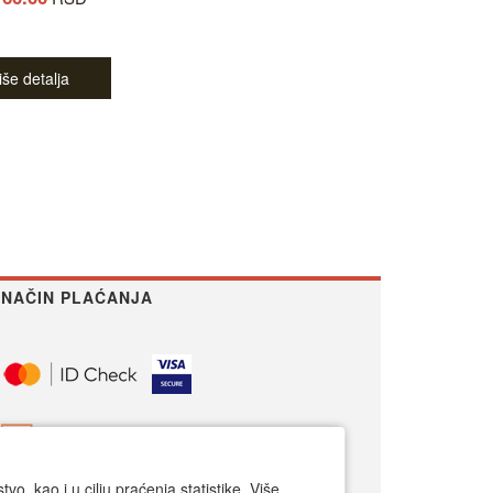
iše detalja
NAČIN PLAĆANJA
o, kao i u cilju praćenja statistike. Više