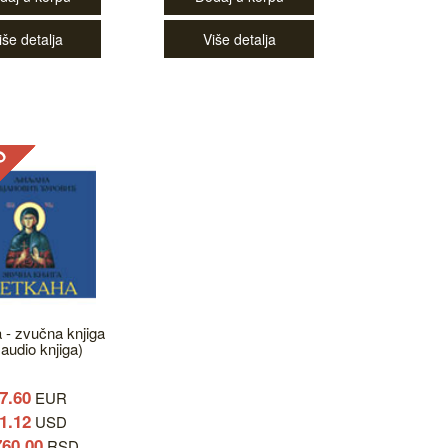
iše detalja
Više detalja
 - zvučna knjiga
audio knjiga)
7.60
EUR
1.12
USD
760.00
RSD