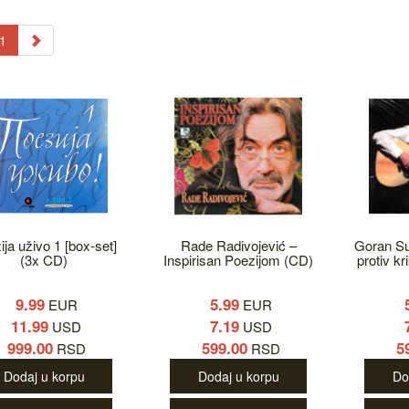
1
ija uživo 1 [box-set]
Rade Radivojević ‎–
Goran Su
(3x CD)
Inspirisan Poezijom (CD)
protiv kr
9.99
5.99
EUR
EUR
11.99
7.19
USD
USD
999.00
599.00
5
RSD
RSD
Dodaj u korpu
Dodaj u korpu
Do