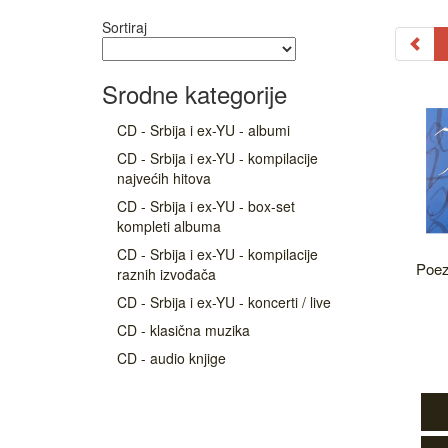
Sortiraj
Srodne kategorije
CD - Srbija i ex-YU - albumi
CD - Srbija i ex-YU - kompilacije
najvećih hitova
CD - Srbija i ex-YU - box-set
kompleti albuma
CD - Srbija i ex-YU - kompilacije
Poez
raznih izvođača
CD - Srbija i ex-YU - koncerti / live
CD - klasična muzika
CD - audio knjige