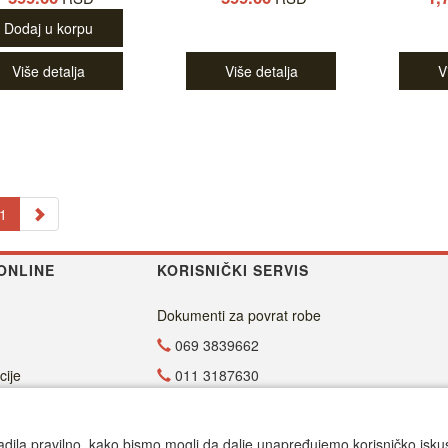
Dodaj u korpu
Više detalja
Više detalja
V
1
ONLINE
KORISNIČKI SERVIS
Dokumenti za povrat robe
069 3839662
cije
011 3187630
011 4029654
office@dvdzona.co.rs
adila pravilno, kako bismo mogli da dalje unapređujemo korisničko iskustv