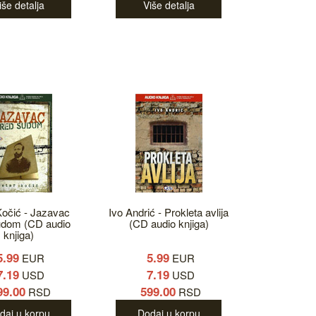
iše detalja
Više detalja
Kočić - Jazavac
Ivo Andrić - Prokleta avlija
udom (CD audio
(CD audio knjiga)
knjiga)
5.99
5.99
EUR
EUR
7.19
7.19
USD
USD
99.00
599.00
RSD
RSD
daj u korpu
Dodaj u korpu