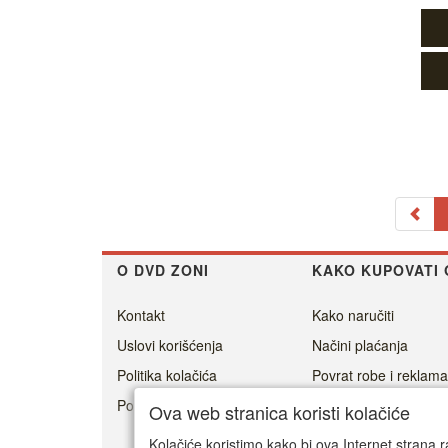
O DVD ZONI
KAKO KUPOVATI 
Kontakt
Kako naručiti
Uslovi korišćenja
Načini plaćanja
Politika kolačića
Povrat robe i reklama
Politika privatnosti
Cenovnik dostave
Ova web stranica koristi kolačiće
Isporuka
Kolačiće koristimo kako bi ova Internet strana r