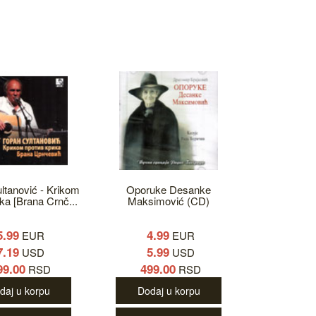
ltanović - Krikom
Oporuke Desanke
ika [Brana Crnč...
Maksimović (CD)
5.99
4.99
EUR
EUR
7.19
5.99
USD
USD
99.00
499.00
RSD
RSD
daj u korpu
Dodaj u korpu