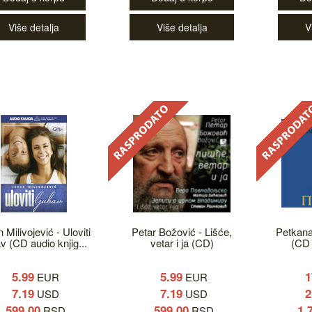
Više detalja
Više detalja
V
 Milivojević - Uloviti
Petar Božović - Lišće,
Petkana
av (CD audio knjig...
vetar i ja (CD)
(CD 
5.99
5.99
1
EUR
EUR
7.19
7.19
2
USD
USD
599.00
599.00
1,
RSD
RSD