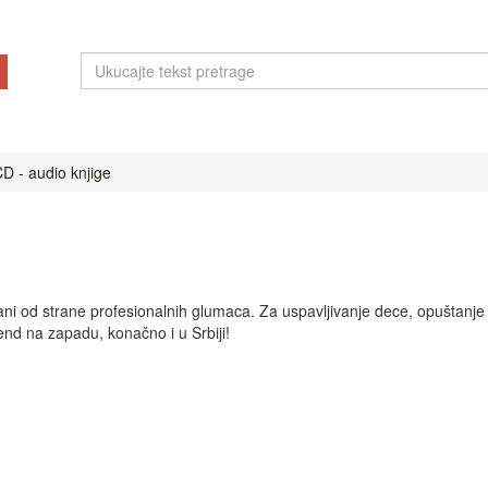
D - audio knjige
čitani od strane profesionalnih glumaca. Za uspavljivanje dece, opušta
end na zapadu, konačno i u Srbiji!