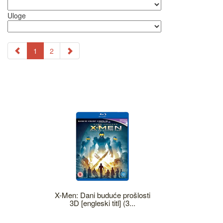
Uloge
1
2
X-Men: Dani buduće prošlosti
3D [engleski titl] (3...