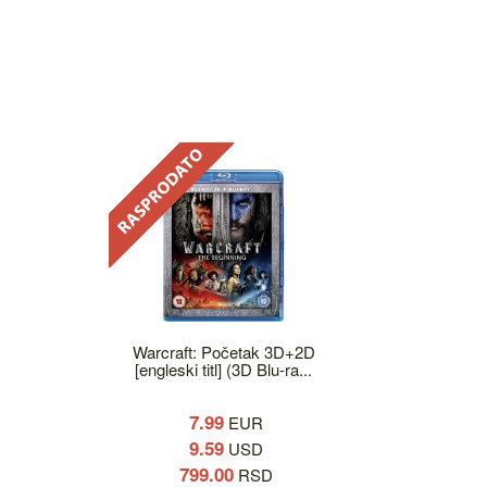
Warcraft: Početak 3D+2D
[engleski titl] (3D Blu-ra...
7.99
EUR
9.59
USD
799.00
RSD