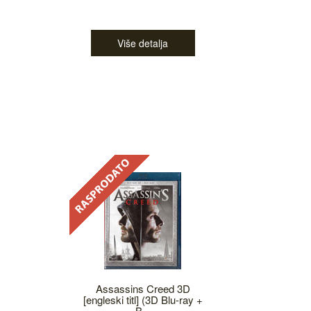
Više detalja
Assassins Creed 3D
[engleski titl] (3D Blu-ray +
B...