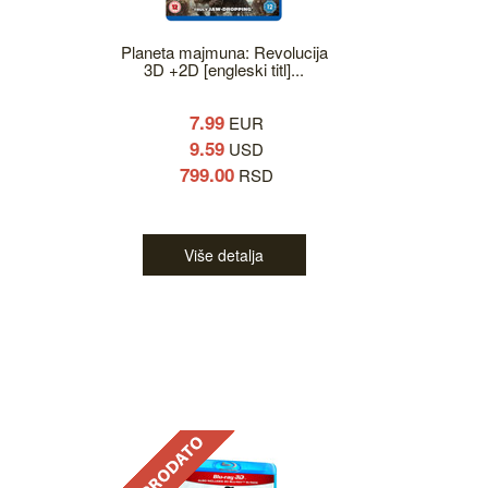
Planeta majmuna: Revolucija
3D +2D [engleski titl]...
7.99
EUR
9.59
USD
799.00
RSD
Više detalja