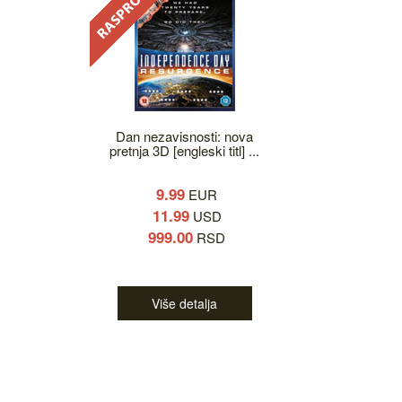
Dan nezavisnosti: nova
pretnja 3D [engleski titl] ...
9.99
EUR
11.99
USD
999.00
RSD
Više detalja