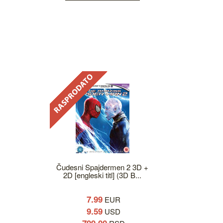
Čudesni Spajdermen 2 3D +
2D [engleski titl] (3D B...
7.99
EUR
9.59
USD