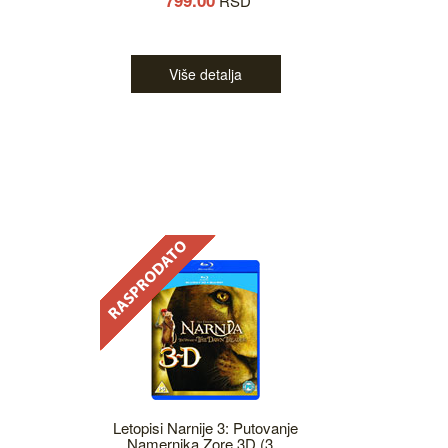
799.00
RSD
Više detalja
Letopisi Narnije 3: Putovanje
Namernika Zore 3D (3...