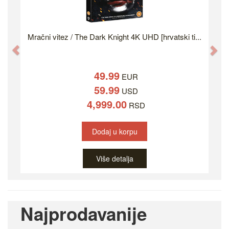
Mračni vitez / The Dark Knight 4K UHD [hrvatski ti...
Previous
Ne
49.99
EUR
59.99
USD
4,999.00
RSD
Dodaj u korpu
Više detalja
Najprodavanije