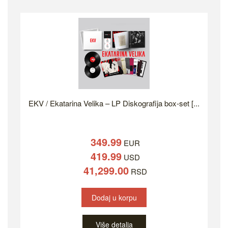
EKV / Ekatarina Velika – LP Diskografija box-set [...
349.99
EUR
419.99
USD
41,299.00
RSD
Dodaj u korpu
Više detalja