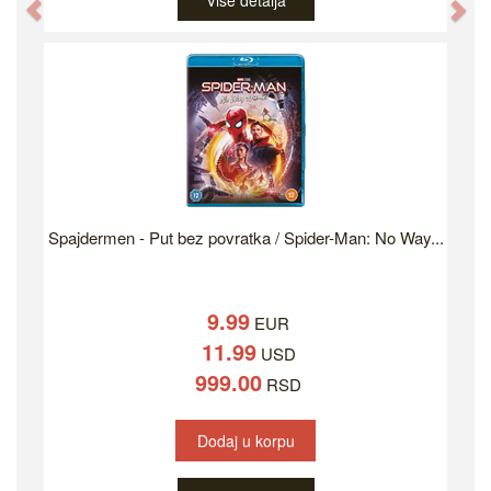
Više detalja
Previous
Ne
Spajdermen - Put bez povratka / Spider-Man: No Way...
9.99
EUR
11.99
USD
999.00
RSD
Dodaj u korpu