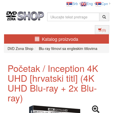
Srb
Eng
Срп
(0)
Katalog proizvoda
DVD Zona Shop
Blu-ray filmovi sa engleskim titlovima
Početak / Inception 4K
UHD [hrvatski titl] (4K
UHD Blu-ray + 2x Blu-
ray)