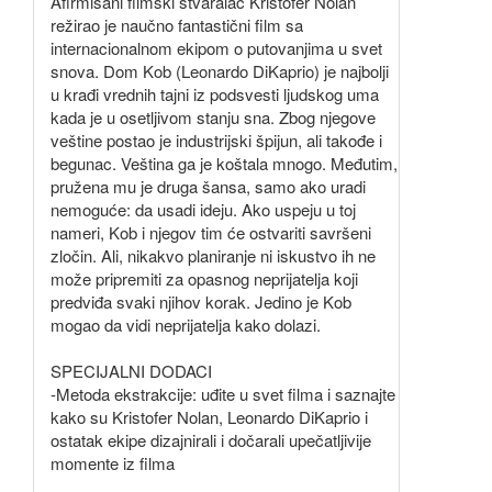
Afirmisani filmski stvaralac Kristofer Nolan
režirao je naučno fantastični film sa
internacionalnom ekipom o putovanjima u svet
snova. Dom Kob (Leonardo DiKaprio) je najbolji
u krađi vrednih tajni iz podsvesti ljudskog uma
kada je u osetljivom stanju sna. Zbog njegove
veštine postao je industrijski špijun, ali takođe i
begunac. Veština ga je koštala mnogo. Međutim,
pružena mu je druga šansa, samo ako uradi
nemoguće: da usadi ideju. Ako uspeju u toj
nameri, Kob i njegov tim će ostvariti savršeni
zločin. Ali, nikakvo planiranje ni iskustvo ih ne
može pripremiti za opasnog neprijatelja koji
predviđa svaki njihov korak. Jedino je Kob
mogao da vidi neprijatelja kako dolazi.
SPECIJALNI DODACI
-Metoda ekstrakcije: uđite u svet filma i saznajte
kako su Kristofer Nolan, Leonardo DiKaprio i
ostatak ekipe dizajnirali i dočarali upečatljivije
momente iz filma