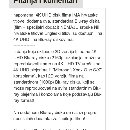
Pitanja i komentari
napomena: 4K UHD disk filma IMA hrvatske
titlove; dodatna dva, standardna Blu-ray diska
(film + specijalni dodaci) NEMAJU srpske i/ili
hrvatske titlove! Engleski titlovi su dostupni i na
4K UHD i na Blu-ray diskovima.
---------------
Izdanje koje uključuje 2D verziju filma na 4K
UHD Blu-ray disku (2160p rezolucija, može se
reprodukovati samo na 4K UHD TV uređajima i
4K UHD plejerima ili "Microsoft Xbox One S/X"
konzolama), kao i 2D verziju filma na
standardnom (1080p) Blu-ray disku, koji se
može reprodukovati na svim standardnim Blu-
ray plejerima i konzolama koje podržavaju Blu-
ray format!
Na dodatnom Blu-ray disku se nalazi pregršt
specijalnih dodataka za ljubitelje filma!
---------------------------