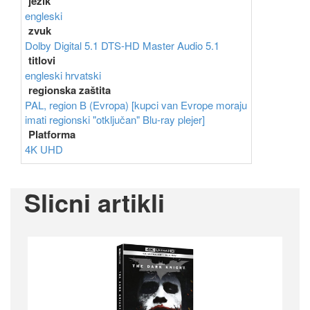
jezik
engleski
zvuk
Dolby Digital 5.1
DTS-HD Master Audio 5.1
titlovi
engleski
hrvatski
regionska zaštita
PAL, region B (Evropa) [kupci van Evrope moraju
imati regionski "otključan" Blu-ray plejer]
Platforma
4K UHD
Slicni artikli