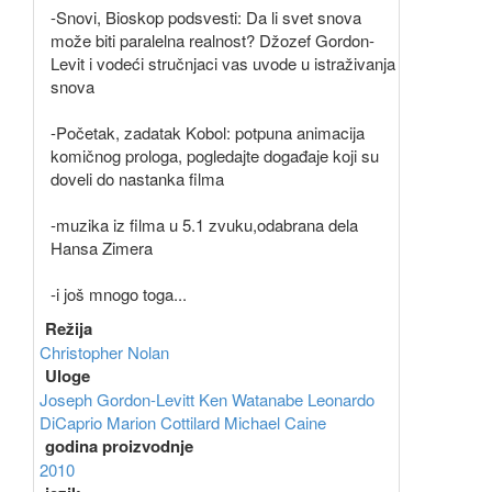
-Snovi, Bioskop podsvesti: Da li svet snova
može biti paralelna realnost? Džozef Gordon-
Levit i vodeći stručnjaci vas uvode u istraživanja
snova
-Početak, zadatak Kobol: potpuna animacija
komičnog prologa, pogledajte događaje koji su
doveli do nastanka filma
-muzika iz filma u 5.1 zvuku,odabrana dela
Hansa Zimera
-i još mnogo toga...
Režija
Christopher Nolan
Uloge
Joseph Gordon-Levitt
Ken Watanabe
Leonardo
DiCaprio
Marion Cottilard
Michael Caine
godina proizvodnje
2010