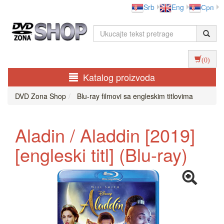
Srb
Eng
Срп
(0)
Katalog proizvoda
DVD Zona Shop
Blu-ray filmovi sa engleskim titlovima
Aladin / Aladdin [2019]
[engleski titl] (Blu-ray)