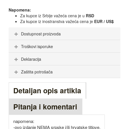
Napomena:
Za kupce iz Srbije važeća cena je u
RSD
Za kupce iz inostranstva važeća cena je
EUR / US$
Dostupnost proizvoda
Troškovi isporuke
Deklaracija
Zaštita potrošača
Detaljan opis artikla
Pitanja i komentari
napomena:
-ovo izdanje NEMA srpske i/ili hrvatske titlove,