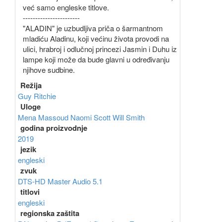
već samo engleske titlove.
-----------------------
"ALADIN" je uzbudljiva priča o šarmantnom
mladiću Aladinu, koji većinu života provodi na
ulici, hrabroj i odlučnoj princezi Jasmin i Duhu iz
lampe koji može da bude glavni u određivanju
njihove sudbine.
Režija
Guy Ritchie
Uloge
Mena Massoud
Naomi Scott
Will Smith
godina proizvodnje
2019
jezik
engleski
zvuk
DTS-HD Master Audio 5.1
titlovi
engleski
regionska zaštita