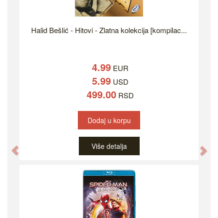
Halid Bešlić - Hitovi - Zlatna kolekcija [kompilac...
4.99
EUR
5.99
USD
499.00
RSD
Dodaj u korpu
Više detalja
Previous
Ne