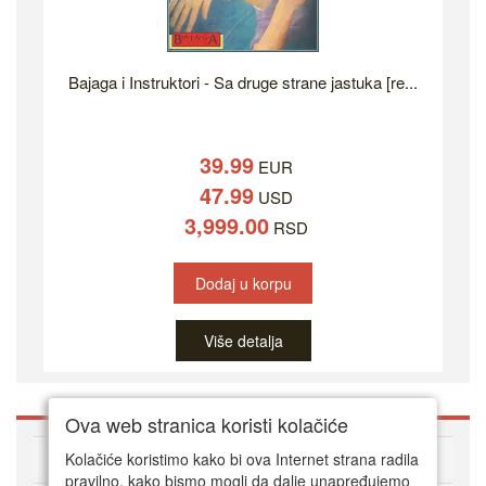
Bajaga i Instruktori - Sa druge strane jastuka [re...
39.99
EUR
47.99
USD
3,999.00
RSD
Dodaj u korpu
Više detalja
Ova web stranica koristi kolačiće
O DVD Zoni
Kolačiće koristimo kako bi ova Internet strana radila
pravilno, kako bismo mogli da dalje unapređujemo