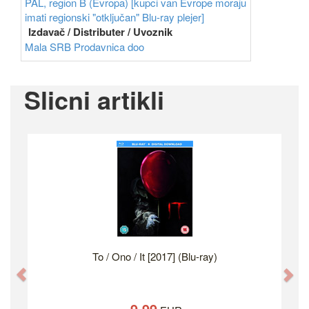
PAL, region B (Evropa) [kupci van Evrope moraju
imati regionski "otključan" Blu-ray plejer]
Izdavač / Distributer / Uvoznik
Mala SRB Prodavnica doo
Slicni artikli
To / Ono / It [2017] (Blu-ray)
Previous
Ne
9.99