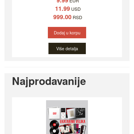
EUR
11.99
USD
999.00
RSD
Dodaj u korpu
Više detalja
Najprodavanije