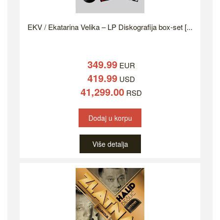
EKV / Ekatarina Velika – LP Diskografija box-set [...
349.99
EUR
419.99
USD
41,299.00
RSD
Dodaj u korpu
Više detalja