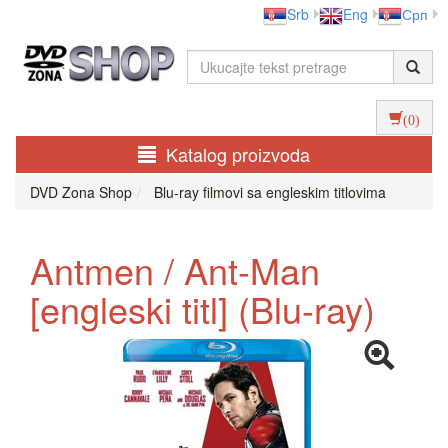
Srb
Eng
Срп
(0)
Katalog proizvoda
DVD Zona Shop
Blu-ray filmovi sa engleskim titlovima
Antmen / Ant-Man
[engleski titl] (Blu-ray)