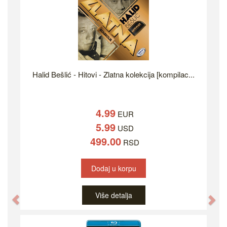
Halid Bešlić - Hitovi - Zlatna kolekcija [kompilac...
4.99
EUR
5.99
USD
499.00
RSD
Dodaj u korpu
Više detalja
Previous
Ne