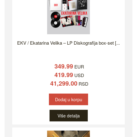
EKV / Ekatarina Velika – LP Diskografija box-set [...
349.99
EUR
419.99
USD
41,299.00
RSD
Dodaj u korpu
Više detalja