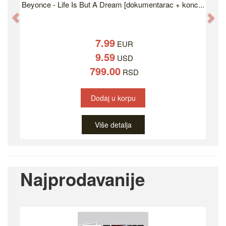
Beyonce - Life Is But A Dream [dokumentarac + konc...
Previous
Ne
7.99
EUR
9.59
USD
799.00
RSD
Dodaj u korpu
Više detalja
Najprodavanije