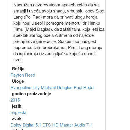
Naoružan neverovatnom sposobnošću da se
smanji i uveća svoju snagu, vrhunski lopov Skot
Lang (Pol Rad) mora da prihvati ulogu heroja
koju nosi u sebi i pomogne mentoru, dr Henku
Pimu (Majkl Daglas), da zaštiti tajnu koja leži iza
spektakularnog odela Antmena od najezde
pretnji nove generacije. Suočeni sa naizgled
nepremostivim preprekama, Pim i Lang moraju
da isplaniraju i izvedu pljačku koja će spasiti
svet.
Režija
Peyton Reed
Uloge
Evangeline Lilly
Michael Douglas
Paul Rudd
godina proizvodnje
2015
jezik
engleski
zvuk
Dolby Digital 5.1
DTS-HD Master Audio 7.1