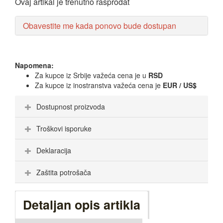
Ovaj artikal je trenutno rasprodat
Obavestite me kada ponovo bude dostupan
Napomena:
Za kupce iz Srbije važeća cena je u
RSD
Za kupce iz inostranstva važeća cena je
EUR / US$
Dostupnost proizvoda
Troškovi isporuke
Deklaracija
Zaštita potrošača
Detaljan opis artikla