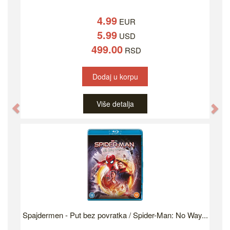
4.99
EUR
5.99
USD
499.00
RSD
Dodaj u korpu
Više detalja
Previous
Ne
Spajdermen - Put bez povratka / Spider-Man: No Way...