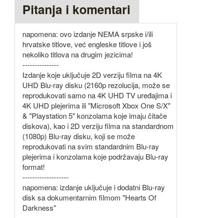
Pitanja i komentari
napomena: ovo izdanje NEMA srpske i/ili
hrvatske titlove, već engleske titlove i još
nekoliko titlova na drugim jezicima!
---------------
Izdanje koje uključuje 2D verziju filma na 4K
UHD Blu-ray disku (2160p rezolucija, može se
reprodukovati samo na 4K UHD TV uređajima i
4K UHD plejerima ili "Microsoft Xbox One S/X"
& "Playstation 5" konzolama koje imaju čitače
diskova), kao i 2D verziju filma na standardnom
(1080p) Blu-ray disku, koji se može
reprodukovati na svim standardnim Blu-ray
plejerima i konzolama koje podržavaju Blu-ray
format!
-------------------
napomena: izdanje uključuje i dodatni Blu-ray
disk sa dokumentarnim filmom "Hearts Of
Darkness"