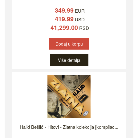
349.99
EUR
419.99
USD
41,299.00
RSD
Dodaj u korpu
Više detalja
Halid Bešlić - Hitovi - Zlatna kolekcija [kompilac...