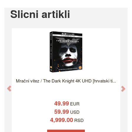
Slicni artikli
Mračni vitez / The Dark Knight 4K UHD [hrvatski ti...
Previous
Ne
49.99
EUR
59.99
USD
4,999.00
RSD