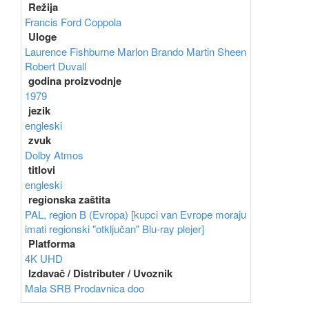
Režija
Francis Ford Coppola
Uloge
Laurence Fishburne
Marlon Brando
Martin Sheen
Robert Duvall
godina proizvodnje
1979
jezik
engleski
zvuk
Dolby Atmos
titlovi
engleski
regionska zaštita
PAL, region B (Evropa) [kupci van Evrope moraju
imati regionski "otključan" Blu-ray plejer]
Platforma
4K UHD
Izdavač / Distributer / Uvoznik
Mala SRB Prodavnica doo