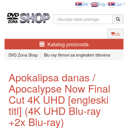
Srb
Eng
Срп
(0)
Katalog proizvoda
DVD Zona Shop
Blu-ray filmovi sa engleskim titlovima
Apokalipsa danas /
Apocalypse Now Final
Cut 4K UHD [engleski
titl] (4K UHD Blu-ray
+2x Blu-ray)