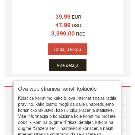
39.99
EUR
47.99
USD
3,999.00
RSD
Dodaj u korpu
Više detalja
Ova web stranica koristi kolačiće
O DVD Zoni
Kolačiće koristimo kako bi ova Internet strana radila
pravilno, kako bismo mogli da dalje unapređujemo
korisničko iskustvo, kao i u cilju praćenja statistike.
Kako kupovati online
Više informacija o kolačićima koje koristimo možete
dobiti klikom na dugme "Prikaži detalje". klikom na
Korisnički servis
dugme "Slažem se" ili nastavkom korišćenja naših
internet stranica smatramo da se slažete sa