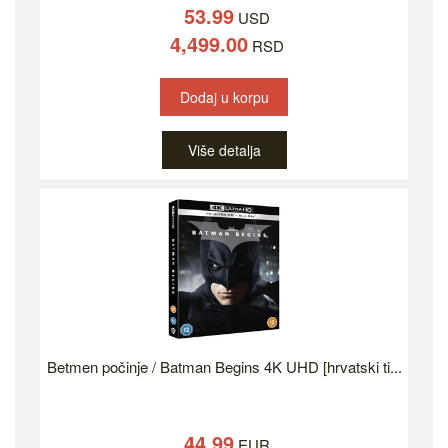
53.99
USD
4,499.00
RSD
Dodaj u korpu
Više detalja
Betmen počinje / Batman Begins 4K UHD [hrvatski ti...
44.99
EUR