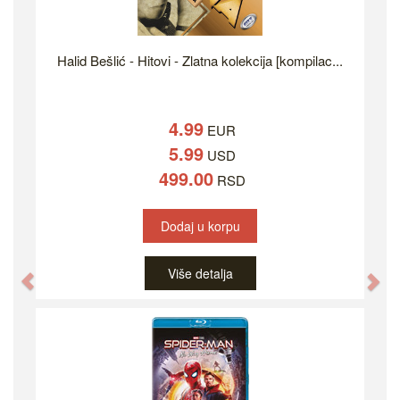
Halid Bešlić - Hitovi - Zlatna kolekcija [kompilac...
4.99
EUR
5.99
USD
499.00
RSD
Dodaj u korpu
Više detalja
Previous
Ne