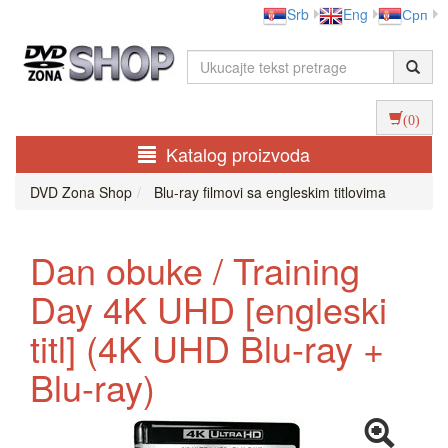
Srb
Eng
Срп
(0)
Katalog proizvoda
DVD Zona Shop
Blu-ray filmovi sa engleskim titlovima
Dan obuke / Training
Day 4K UHD [engleski
titl] (4K UHD Blu-ray +
Blu-ray)