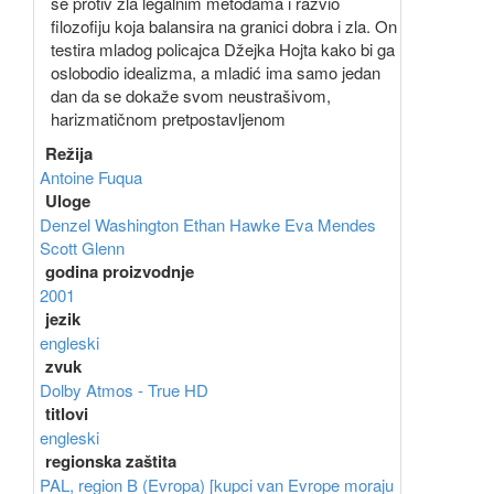
se protiv zla legalnim metodama i razvio
filozofiju koja balansira na granici dobra i zla. On
testira mladog policajca Džejka Hojta kako bi ga
oslobodio idealizma, a mladić ima samo jedan
dan da se dokaže svom neustrašivom,
harizmatičnom pretpostavljenom
Režija
Antoine Fuqua
Uloge
Denzel Washington
Ethan Hawke
Eva Mendes
Scott Glenn
godina proizvodnje
2001
jezik
engleski
zvuk
Dolby Atmos - True HD
titlovi
engleski
regionska zaštita
PAL, region B (Evropa) [kupci van Evrope moraju