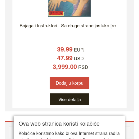
Bajaga i Instruktori - Sa druge strane jastuka [re...
39.99
EUR
47.99
USD
3,999.00
RSD
Dodaj u korpu
Više detalja
Ova web stranica koristi kolačiće
O DVD Zoni
Kolačiće koristimo kako bi ova Internet strana radila