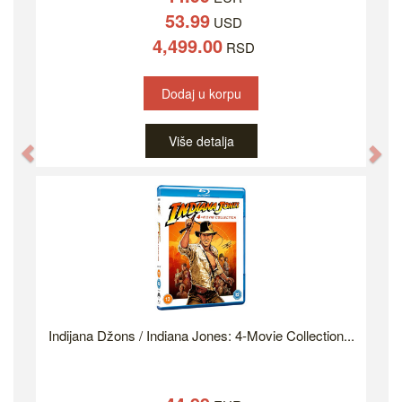
53.99
USD
4,499.00
RSD
Dodaj u korpu
Više detalja
Previous
Ne
Indijana Džons / Indiana Jones: 4-Movie Collection...