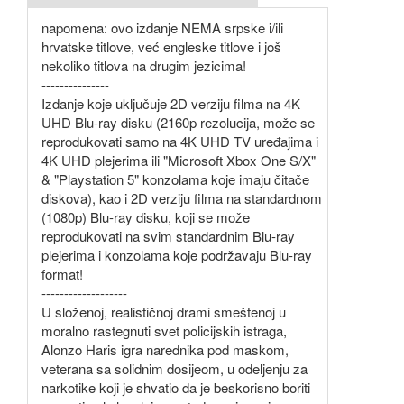
napomena: ovo izdanje NEMA srpske i/ili
hrvatske titlove, već engleske titlove i još
nekoliko titlova na drugim jezicima!
---------------
Izdanje koje uključuje 2D verziju filma na 4K
UHD Blu-ray disku (2160p rezolucija, može se
reprodukovati samo na 4K UHD TV uređajima i
4K UHD plejerima ili "Microsoft Xbox One S/X"
& "Playstation 5" konzolama koje imaju čitače
diskova), kao i 2D verziju filma na standardnom
(1080p) Blu-ray disku, koji se može
reprodukovati na svim standardnim Blu-ray
plejerima i konzolama koje podržavaju Blu-ray
format!
-------------------
U složenoj, realističnoj drami smeštenoj u
moralno rastegnuti svet policijskih istraga,
Alonzo Haris igra narednika pod maskom,
veterana sa solidnim dosijeom, u odeljenju za
narkotike koji je shvatio da je beskorisno boriti