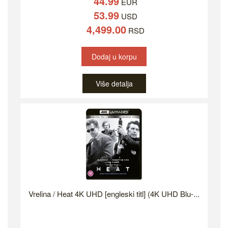
44.99
EUR
53.99
USD
4,499.00
RSD
Dodaj u korpu
Više detalja
Vrelina / Heat 4K UHD [engleski titl] (4K UHD Blu-...