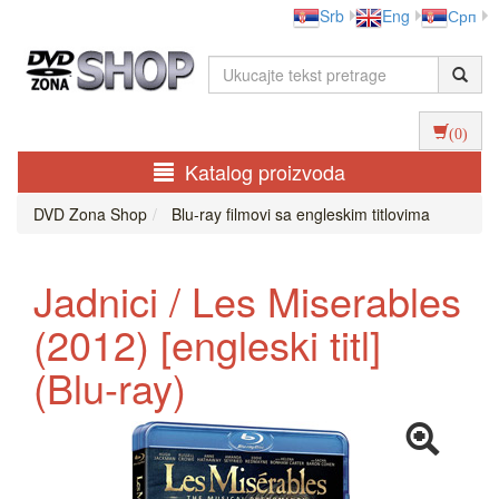
Srb
Eng
Срп
(0)
Katalog proizvoda
DVD Zona Shop
Blu-ray filmovi sa engleskim titlovima
Jadnici / Les Miserables
(2012) [engleski titl]
(Blu-ray)