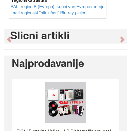
regionska zaštita
PAL, region B (Evropa) [kupci van Evrope moraju
imati regionski "otključan" Blu-ray plejer]
Slicni artikli
Previous
Ne
Najprodavanije
EKV / Ekatarina Velika – LP Diskografija box-set [...