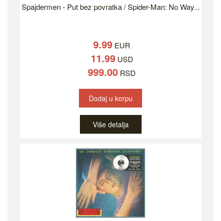
Spajdermen - Put bez povratka / Spider-Man: No Way...
9.99
EUR
11.99
USD
999.00
RSD
Dodaj u korpu
Više detalja