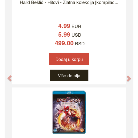
Halid Bešlić - Hitovi - Zlatna kolekcija [kompilac...
4.99
EUR
5.99
USD
499.00
RSD
Dodaj u korpu
Više detalja
Previous
Ne