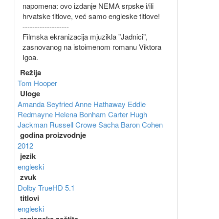
napomena: ovo izdanje NEMA srpske i/ili
hrvatske titlove, već samo engleske titlove!
-------------------
Filmska ekranizacija mjuzikla "Jadnici",
zasnovanog na istoimenom romanu Viktora
Igoa.
Režija
Tom Hooper
Uloge
Amanda Seyfried
Anne Hathaway
Eddie
Redmayne
Helena Bonham Carter
Hugh
Jackman
Russell Crowe
Sacha Baron Cohen
godina proizvodnje
2012
jezik
engleski
zvuk
Dolby TrueHD 5.1
titlovi
engleski