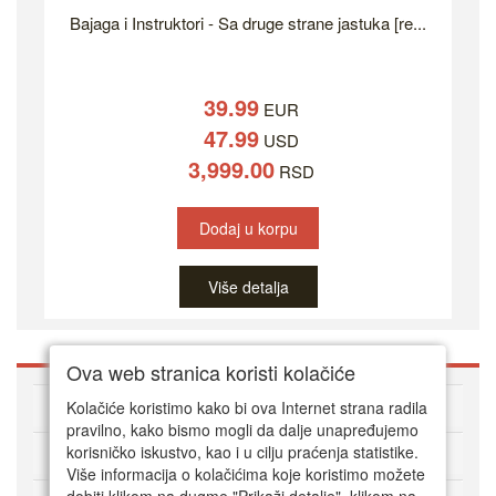
Bajaga i Instruktori - Sa druge strane jastuka [re...
39.99
EUR
47.99
USD
3,999.00
RSD
Dodaj u korpu
Više detalja
Ova web stranica koristi kolačiće
O DVD Zoni
Kolačiće koristimo kako bi ova Internet strana radila
pravilno, kako bismo mogli da dalje unapređujemo
korisničko iskustvo, kao i u cilju praćenja statistike.
Kako kupovati online
Više informacija o kolačićima koje koristimo možete