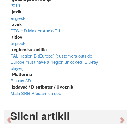
2019
jezik
engleski
zvuk
DTS-HD Master Audio 7.1
titlovi
engleski
regionska zaštita
PAL, region B (Europe) [customers outside
Europe must have a "region unlocked" Blu-ray
player]
Platforma
Blu-ray 3D
Izdavač / Distributer / Uvoznik
Mala SRB Prodavnica doo
Slicni artikli
Previous
Ne