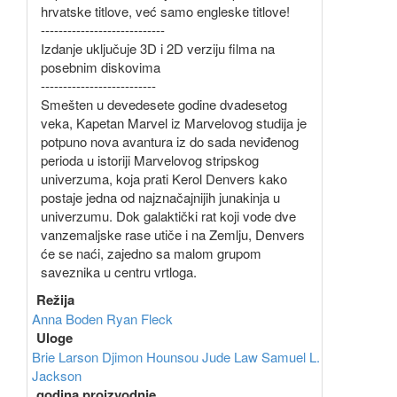
hrvatske titlove, već samo engleske titlove!
----------------------------
Izdanje uključuje 3D i 2D verziju filma na
posebnim diskovima
--------------------------
Smešten u devedesete godine dvadesetog
veka, Kapetan Marvel iz Marvelovog studija je
potpuno nova avantura iz do sada neviđenog
perioda u istoriji Marvelovog stripskog
univerzuma, koja prati Kerol Denvers kako
postaje jedna od najznačajnijih junakinja u
univerzumu. Dok galaktički rat koji vode dve
vanzemaljske rase utiče i na Zemlju, Denvers
će se naći, zajedno sa malom grupom
saveznika u centru vrtloga.
Režija
Anna Boden
Ryan Fleck
Uloge
Brie Larson
Djimon Hounsou
Jude Law
Samuel L.
Jackson
godina proizvodnje