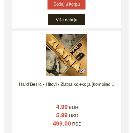
Dodaj u korpu
Više detalja
Halid Bešlić - Hitovi - Zlatna kolekcija [kompilac...
4.99
EUR
5.99
USD
499.00
RSD