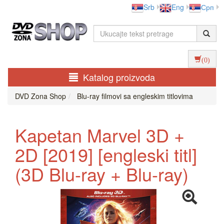
Srb
Eng
Срп
(0)
Katalog proizvoda
DVD Zona Shop
Blu-ray filmovi sa engleskim titlovima
Kapetan Marvel 3D +
2D [2019] [engleski titl]
(3D Blu-ray + Blu-ray)