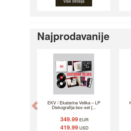
Više detalja
Najprodavanije
EKV / Ekatarina Velika – LP
H
Previous
Diskografija box-set [...
349.99
EUR
419.99
USD