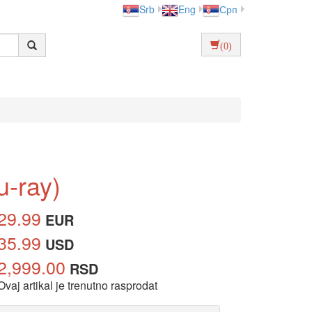
Srb
Eng
Срп
(0)
u-ray)
29.99
EUR
35.99
USD
2,999.00
RSD
Ovaj artikal je trenutno rasprodat