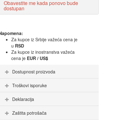
Obavestite me kada ponovo bude
dostupan
Napomena:
Za kupce iz Srbije važeća cena je
u
RSD
Za kupce iz inostranstva važeća
cena je
EUR / US$
Dostupnost proizvoda
Troškovi isporuke
Deklaracija
Zaštita potrošača