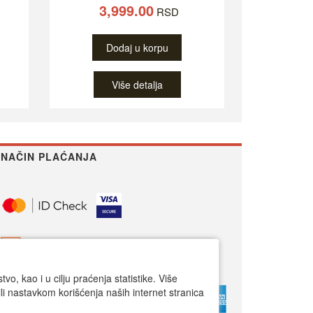
3,999.00
RSD
Dodaj u korpu
Više detalja
NAČIN PLAĆANJA
o, kao i u cilju praćenja statistike. Više
li nastavkom korišćenja naših internet stranica