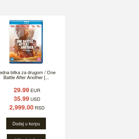
edna bitka za drugom / One
Battle After Another [...
29.99
EUR
35.99
USD
2,999.00
RSD
Dodaj u korpu