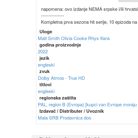
napomena: ovo izdanje NEMA srpske i/ili hrvatsk
---------------
Kompletna prva sezona hit serije, 10 epizoda na 
Uloge
Matt Smith
Olivia Cooke
Rhys Ifans
godina proizvodnje
2022
jezik
engleski
zvuk
Dolby Atmos - True HD
titlovi
engleski
regionska zaštita
PAL, region B (Evropa) [kupci van Evrope moraju im
Izdavač / Distributer / Uvoznik
Mala SRB Prodavnica doo