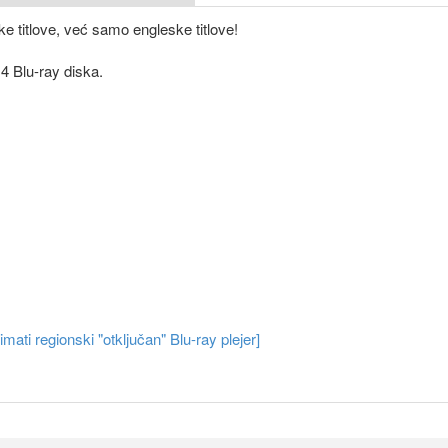
e titlove, već samo engleske titlove!
4 Blu-ray diska.
ati regionski "otključan" Blu-ray plejer]