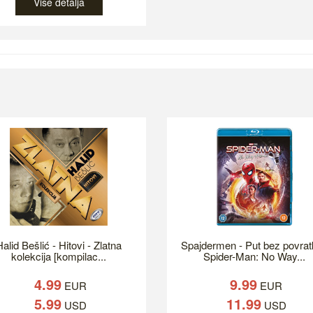
Više detalja
alid Bešlić - Hitovi - Zlatna
Spajdermen - Put bez povrat
kolekcija [kompilac...
Spider-Man: No Way...
4.99
9.99
EUR
EUR
5.99
11.99
USD
USD