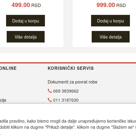
499.00
999.00
RSD
RSD
Dodaj u korpu
Dodaj u korpu
Više detalja
Više detalja
ONLINE
KORISNIČKI SERVIS
Dokumenti za povrat robe
069 3839662
cije
011 3187630
011 4029654
office@dvdzona.co.rs
adila pravilno, kako bismo mogli da dalje unapređujemo korisničko iskustv
dobiti klikom na dugme "Prikaži detalje". klikom na dugme "Slažem se" i
Radno vreme
.