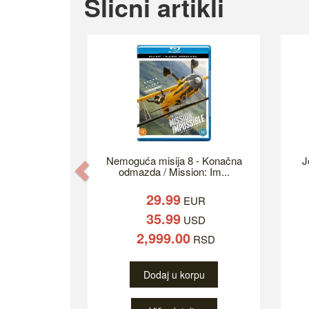
Slicni artikli
Nemoguća misija 8 - Konačna
J
Previous
odmazda / Mission: Im...
29.99
EUR
35.99
USD
2,999.00
RSD
Dodaj u korpu