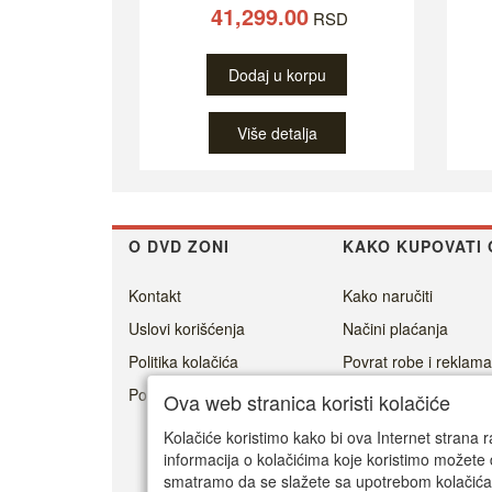
41,299.00
RSD
Dodaj u korpu
Više detalja
O DVD ZONI
KAKO KUPOVATI 
Kontakt
Kako naručiti
Uslovi korišćenja
Načini plaćanja
Politika kolačića
Povrat robe i reklama
Politika privatnosti
Cenovnik dostave
Ova web stranica koristi kolačiće
Isporuka
Kolačiće koristimo kako bi ova Internet strana r
informacija o kolačićima koje koristimo možete 
smatramo da se slažete sa upotrebom kolačića