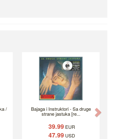
ka /
Bajaga i Instruktori - Sa druge
Next
strane jastuka [re...
39.99
EUR
47.99
USD