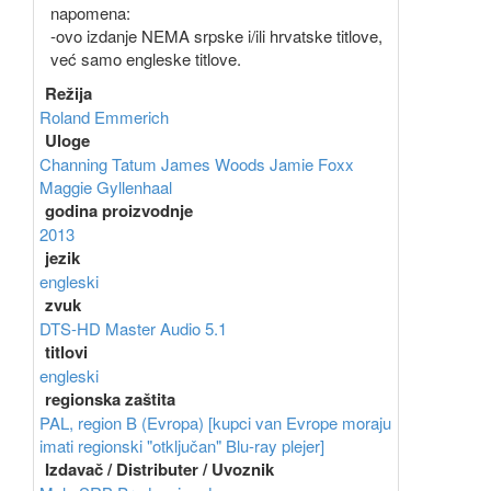
napomena:
-ovo izdanje NEMA srpske i/ili hrvatske titlove,
već samo engleske titlove.
Režija
Roland Emmerich
Uloge
Channing Tatum
James Woods
Jamie Foxx
Maggie Gyllenhaal
godina proizvodnje
2013
jezik
engleski
zvuk
DTS-HD Master Audio 5.1
titlovi
engleski
regionska zaštita
PAL, region B (Evropa) [kupci van Evrope moraju
imati regionski "otključan" Blu-ray plejer]
Izdavač / Distributer / Uvoznik