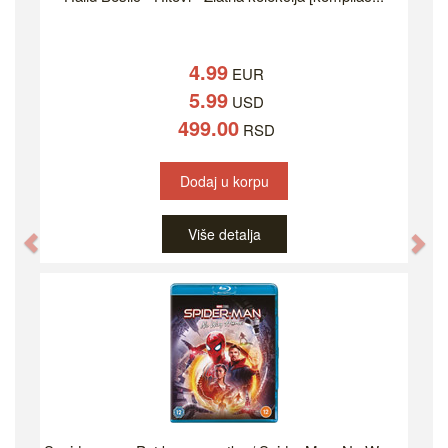
4.99
EUR
5.99
USD
499.00
RSD
Dodaj u korpu
Više detalja
Previous
Ne