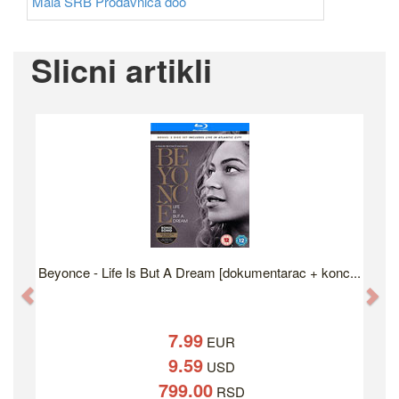
Mala SRB Prodavnica doo
Slicni artikli
Beyonce - Life Is But A Dream [dokumentarac + konc...
Previous
Ne
7.99
EUR
9.59
USD
799.00
RSD