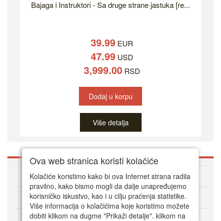
Bajaga i Instruktori - Sa druge strane jastuka [re...
39.99
EUR
47.99
USD
3,999.00
RSD
Dodaj u korpu
Više detalja
Ova web stranica koristi kolačiće
O DVD Zoni
Kolačiće koristimo kako bi ova Internet strana radila
pravilno, kako bismo mogli da dalje unapređujemo
korisničko iskustvo, kao i u cilju praćenja statistike.
Kako kupovati online
Više informacija o kolačićima koje koristimo možete
dobiti klikom na dugme "Prikaži detalje". klikom na
Korisnički servis