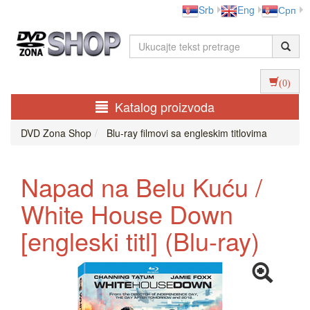
Srb
Eng
Срп
(0)
Katalog proizvoda
DVD Zona Shop
Blu-ray filmovi sa engleskim titlovima
Napad na Belu Kuću /
White House Down
[engleski titl] (Blu-ray)