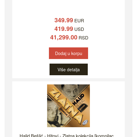
349.99
EUR
419.99
USD
41,299.00
RSD
Dodaj u korpu
Više detalja
Halid Bešlić - Hitovi - Zlatna kolekcija [kompilac...