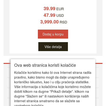
39.99
EUR
47.99
USD
3,999.00
RSD
Dodaj u korpu
Više detalja
Ova web stranica koristi kolačiće
O DVD Zoni
Kolačiće koristimo kako bi ova Internet strana radila
pravilno, kako bismo mogli da dalje unapređujemo
korisničko iskustvo, kao i u cilju praćenja statistike.
Kako kupovati online
Više informacija o kolačićima koje koristimo možete
dobiti klikom na dugme "Prikaži detalje". klikom na
Korisnički servis
dugme "Slažem se" ili nastavkom korišćenja naših
internet stranica smatramo da se slažete sa
Način plaćanja
upotrebom kolačića.