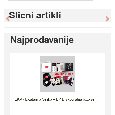
Slicni artikli
Previous
Ne
Najprodavanije
EKV / Ekatarina Velika – LP Diskografija box-set [...