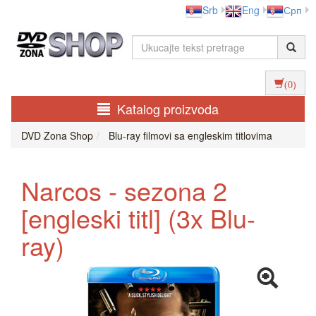
Srb
Eng
Срп
(0)
Katalog proizvoda
DVD Zona Shop
Blu-ray filmovi sa engleskim titlovima
Narcos - sezona 2
[engleski titl] (3x Blu-
ray)