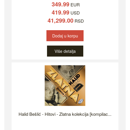
349.99
EUR
419.99
USD
41,299.00
RSD
Dodaj u korpu
Više detalja
Halid Bešlić - Hitovi - Zlatna kolekcija [kompilac...