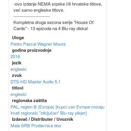
-ovo izdanje NEMA srpske i/ili hrvatske titlove,
već samo engleske titlove.
-------------------------
Kompletna druga sezona serije "House Of
Cards" - 13 epizoda na 4 Blu-ray diska!
Uloge
Pedro Pascal
Wagner Moura
godina proizvodnje
2016
jezik
engleski
zvuk
DTS-HD Master Audio 5.1
titlovi
engleski
regionska zaštita
PAL, region B (Evropa) [kupci van Evrope moraju
imati regionski "otključan" Blu-ray plejer]
Izdavač / Distributer / Uvoznik
Mala SRB Prodavnica doo