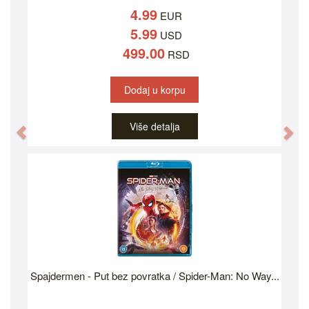
4.99
EUR
5.99
USD
499.00
RSD
Dodaj u korpu
Više detalja
Previous
Ne
Spajdermen - Put bez povratka / Spider-Man: No Way...