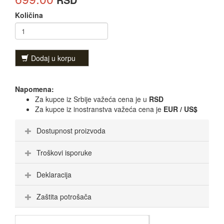
Količina
Dodaj u korpu
Napomena:
Za kupce iz Srbije važeća cena je u
RSD
Za kupce iz inostranstva važeća cena je
EUR / US$
Dostupnost proizvoda
Troškovi isporuke
Deklaracija
Zaštita potrošača