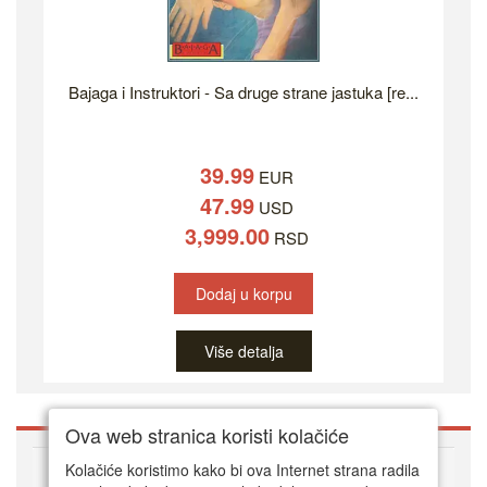
Bajaga i Instruktori - Sa druge strane jastuka [re...
39.99
EUR
47.99
USD
3,999.00
RSD
Dodaj u korpu
Više detalja
Ova web stranica koristi kolačiće
O DVD Zoni
Kolačiće koristimo kako bi ova Internet strana radila