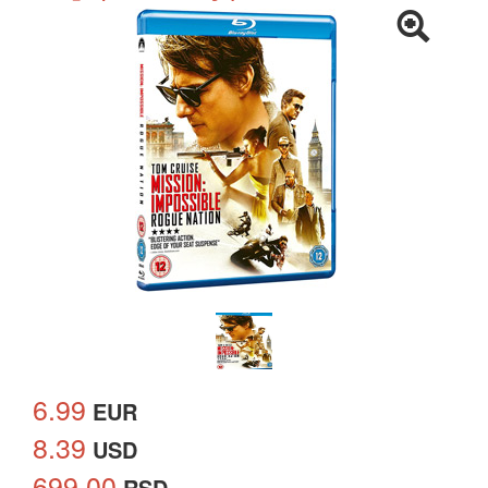
6.99
EUR
8.39
USD
699.00
RSD