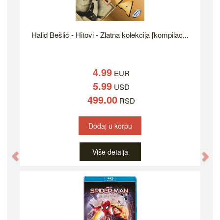
Halid Bešlić - Hitovi - Zlatna kolekcija [kompilac...
4.99
EUR
5.99
USD
499.00
RSD
Dodaj u korpu
Više detalja
Previous
Ne