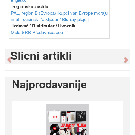
regionska zaštita
PAL, region B (Evropa) [kupci van Evrope moraju
imati regionski "otključan" Blu-ray plejer]
Izdavač / Distributer / Uvoznik
Mala SRB Prodavnica doo
Slicni artikli
Previous
Ne
Najprodavanije