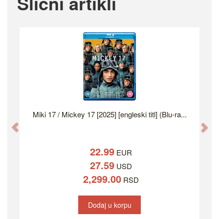
Slicni artikli
Miki 17 / Mickey 17 [2025] [engleski titl] (Blu-ra...
Previous
Ne
22.99
EUR
27.59
USD
2,299.00
RSD
Dodaj u korpu