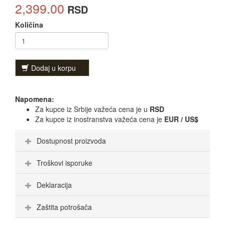
2,399.00
RSD
Količina
Dodaj u korpu
Napomena:
Za kupce iz Srbije važeća cena je u
RSD
Za kupce iz inostranstva važeća cena je
EUR / US$
Dostupnost proizvoda
Troškovi isporuke
Deklaracija
Zaštita potrošača