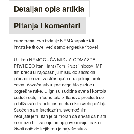
Detaljan opis artikla
Pitanja i komentari
napomena: ovo izdanje NEMA srpske i/ili
hrvatske titlove, već samo engleske titlove!
----------------------------
U filmu NEMOGUĆA MISIJA ODMAZDA –
PRVI DEO Itan Hant (Tom Kruz) i njegov IMF
tim kreću u najopasniju misiju do sada: da
pronađu novo, zastrašujuće oružje koje preti
celom čovečanstvu, pre nego što padne u
pogrešne ruke. U igri su sudbina sveta i kontola
budućnosti, mračne sile iz Itanove prošlosti se
približavaju i smrtonosna trka oko sveta počinje.
Suočen sa misterioznim, svemoćnim
neprijateljem, Itan je primoran da shvati da ništa
ne može biti važnije od njegove misije, čak ni
životi onih do kojih mu je najviše stalo.