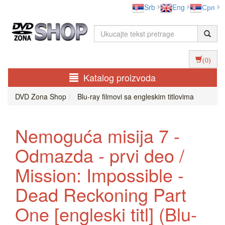
Srb
Eng
Срп
(0)
Katalog proizvoda
DVD Zona Shop
Blu-ray filmovi sa engleskim titlovima
Nemoguća misija 7 -
Odmazda - prvi deo /
Mission: Impossible -
Dead Reckoning Part
One [engleski titl] (Blu-