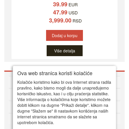
39.99
EUR
47.99
USD
3,999.00
RSD
Dodaj u korpu
Više detalja
Ova web stranica koristi kolačiće
O DVD Zoni
Kolačiće koristimo kako bi ova Internet strana radila
pravilno, kako bismo mogli da dalje unapređujemo
korisničko iskustvo, kao i u cilju praćenja statistike.
Kako kupovati online
Više informacija o kolačićima koje koristimo možete
dobiti klikom na dugme "Prikaži detalje". klikom na
Korisnički servis
dugme "Slažem se" ili nastavkom korišćenja naših
internet stranica smatramo da se slažete sa
Način plaćanja
upotrebom kolačića.