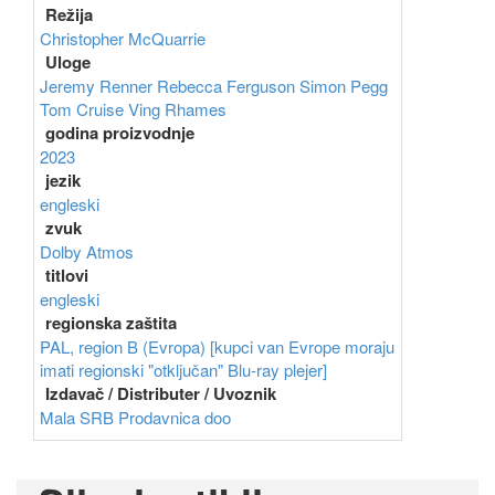
Režija
Christopher McQuarrie
Uloge
Jeremy Renner
Rebecca Ferguson
Simon Pegg
Tom Cruise
Ving Rhames
godina proizvodnje
2023
jezik
engleski
zvuk
Dolby Atmos
titlovi
engleski
regionska zaštita
PAL, region B (Evropa) [kupci van Evrope moraju
imati regionski "otključan" Blu-ray plejer]
Izdavač / Distributer / Uvoznik
Mala SRB Prodavnica doo