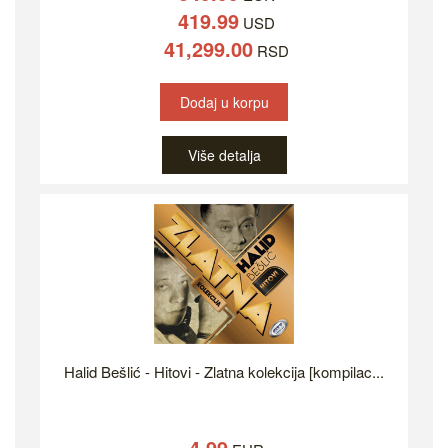
419.99
USD
41,299.00
RSD
Dodaj u korpu
Više detalja
Halid Bešlić - Hitovi - Zlatna kolekcija [kompilac...
4.99