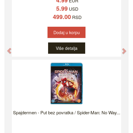
EUR
5.99
USD
499.00
RSD
Dodaj u korpu
Više detalja
Previous
Ne
Spajdermen - Put bez povratka / Spider-Man: No Way...