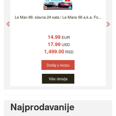
Le Man 66: slavna 24 sata / Le Mans 66 a.k.a. Fo...
Previous
Ne
14.99
EUR
17.99
USD
1,499.00
RSD
Dodaj u korpu
Više detalja
Najprodavanije