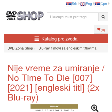
Srb
Eng
Срп
(0)
Katalog proizvoda
DVD Zona Shop
Blu-ray filmovi sa engleskim titlovima
Nije vreme za umiranje /
No Time To Die [007]
[2021] [engleski titl] (2x
Blu-ray)