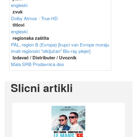
engleski
zvuk
Dolby Atmos - True HD
titlovi
engleski
regionska zaštita
PAL, region B (Evropa) [kupci van Evrope moraju
imati regionski "otključan" Blu-ray plejer]
Izdavač / Distributer / Uvoznik
Mala SRB Prodavnica doo
Slicni artikli