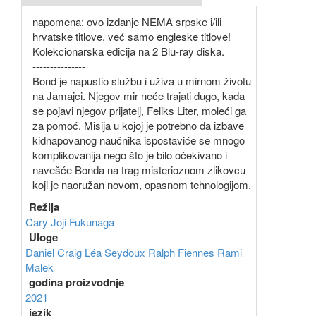
napomena: ovo izdanje NEMA srpske i/ili
hrvatske titlove, već samo engleske titlove!
Kolekcionarska edicija na 2 Blu-ray diska.
---------------
Bond je napustio službu i uživa u mirnom životu
na Jamajci. Njegov mir neće trajati dugo, kada
se pojavi njegov prijatelj, Feliks Liter, moleći ga
za pomoć. Misija u kojoj je potrebno da izbave
kidnapovanog naučnika ispostaviće se mnogo
komplikovanija nego što je bilo očekivano i
navešće Bonda na trag misterioznom zlikovcu
koji je naoružan novom, opasnom tehnologijom.
Režija
Cary Joji Fukunaga
Uloge
Daniel Craig
Léa Seydoux
Ralph Fiennes
Rami
Malek
godina proizvodnje
2021
jezik