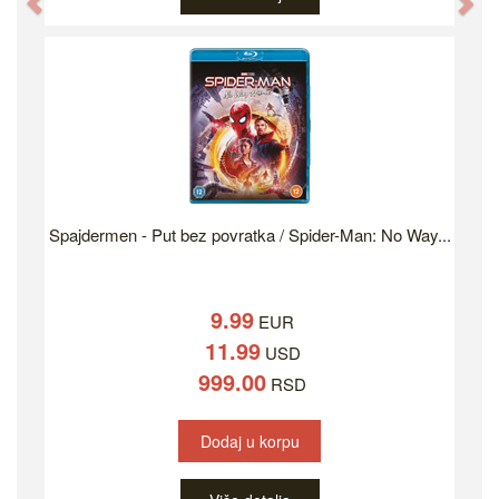
Previous
Ne
Spajdermen - Put bez povratka / Spider-Man: No Way...
9.99
EUR
11.99
USD
999.00
RSD
Dodaj u korpu