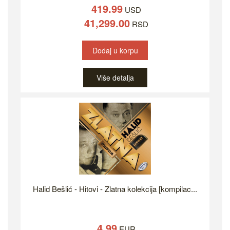
419.99
USD
41,299.00
RSD
Dodaj u korpu
Više detalja
Halid Bešlić - Hitovi - Zlatna kolekcija [kompilac...
4.99
EUR