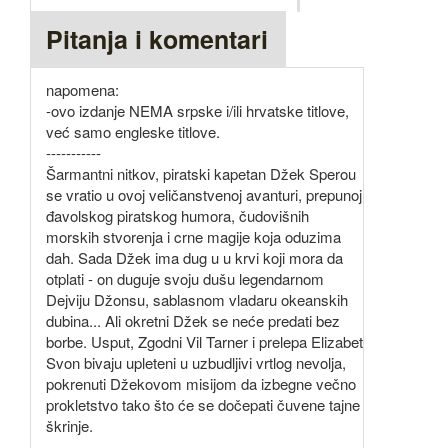
Pitanja i komentari
napomena:
-ovo izdanje NEMA srpske i/ili hrvatske titlove,
već samo engleske titlove.
-----------
Šarmantni nitkov, piratski kapetan Džek Sperou
se vratio u ovoj veličanstvenoj avanturi, prepunoj
đavolskog piratskog humora, čudovišnih
morskih stvorenja i crne magije koja oduzima
dah. Sada Džek ima dug u u krvi koji mora da
otplati - on duguje svoju dušu legendarnom
Dejviju Džonsu, sablasnom vladaru okeanskih
dubina... Ali okretni Džek se neće predati bez
borbe. Usput, Zgodni Vil Tarner i prelepa Elizabet
Svon bivaju upleteni u uzbudljivi vrtlog nevolja,
pokrenuti Džekovom misijom da izbegne večno
prokletstvo tako što će se dočepati čuvene tajne
škrinje.