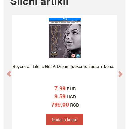
Slicni artikli
Beyonce - Life Is But A Dream [dokumentarac + konc...
Previous
Ne
7.99
EUR
9.59
USD
799.00
RSD
Dodaj u korpu