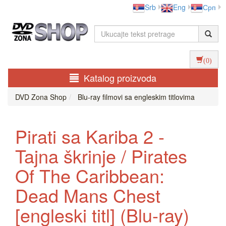
Srb
Eng
Срп
(0)
Katalog proizvoda
DVD Zona Shop
Blu-ray filmovi sa engleskim titlovima
Pirati sa Kariba 2 -
Tajna škrinje / Pirates
Of The Caribbean:
Dead Mans Chest
[engleski titl] (Blu-ray)