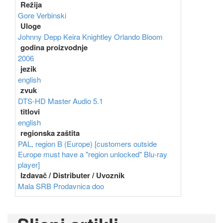
Režija
Gore Verbinski
Uloge
Johnny Depp
Keira Knightley
Orlando Bloom
godina proizvodnje
2006
jezik
english
zvuk
DTS-HD Master Audio 5.1
titlovi
english
regionska zaštita
PAL, region B (Europe) [customers outside
Europe must have a "region unlocked" Blu-ray
player]
Izdavač / Distributer / Uvoznik
Mala SRB Prodavnica doo