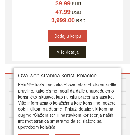
39.99
EUR
47.99
USD
3,999.00
RSD
Dodaj u korpu
Više detalja
Ova web stranica koristi kolačiće
O DVD Zoni
Kolačiće koristimo kako bi ova Internet strana radila
pravilno, kako bismo mogli da dalje unapređujemo
korisničko iskustvo, kao i u cilju praćenja statistike.
Kako kupovati online
Više informacija o kolačićima koje koristimo možete
dobiti klikom na dugme "Prikaži detalje". klikom na
Korisnički servis
dugme "Slažem se" ili nastavkom korišćenja naših
internet stranica smatramo da se slažete sa
Način plaćanja
upotrebom kolačića.