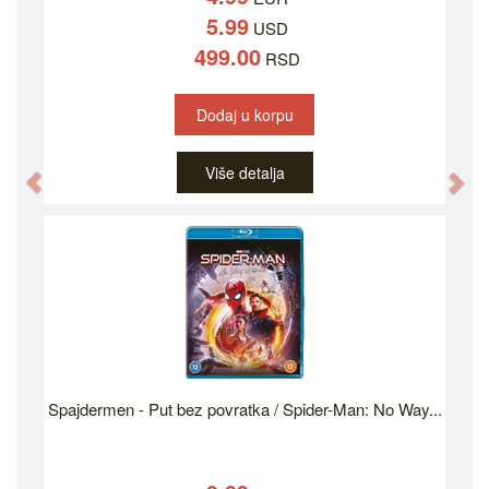
5.99
USD
499.00
RSD
Dodaj u korpu
Više detalja
Previous
Ne
Spajdermen - Put bez povratka / Spider-Man: No Way...