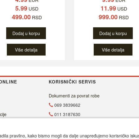
5.99
11.99
USD
USD
499.00
999.00
RSD
RSD
Dodaj u korpu
Dodaj u korpu
Više detalja
Više detalja
ONLINE
KORISNIČKI SERVIS
Dokumenti za povrat robe
069 3839662
cije
011 3187630
011 4029654
office@dvdzona.co.rs
adila pravilno, kako bismo mogli da dalje unapređujemo korisničko iskustv