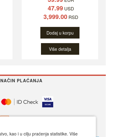
47.99
USD
3,999.00
RSD
Dodaj u korpu
Više detalja
NAČIN PLAĆANJA
o, kao i u cilju praćenja statistike. Više