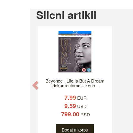
Slicni artikli
Beyonce - Life Is But A Dream
Previous
[dokumentarac + konc...
7.99
EUR
9.59
USD
799.00
RSD
Dodaj u korpu