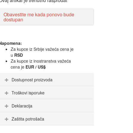
Ovaj artikal je trenutno rasprodat
Obavestite me kada ponovo bude
dostupan
Napomena:
Za kupce iz Srbije važeća cena je
u
RSD
Za kupce iz inostranstva važeća
cena je
EUR / US$
Dostupnost proizvoda
Troškovi isporuke
Deklaracija
Zaštita potrošača