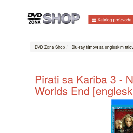
Katalog proizvoda
DVD Zona Shop
Blu-ray filmovi sa engleskim titl
Pirati sa Kariba 3 - 
Worlds End [engleski 