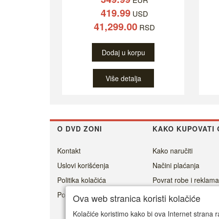
419.99
USD
41,299.00
RSD
Dodaj u korpu
Više detalja
O DVD ZONI
KAKO KUPOVATI 
Kontakt
Kako naručiti
Uslovi korišćenja
Načini plaćanja
Politika kolačića
Povrat robe i reklama
Politika privatnosti
Cenovnik dostave
Ova web stranica koristi kolačiće
Isporuka
Kolačiće koristimo kako bi ova Internet strana r