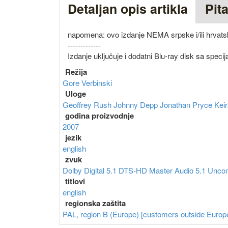
Detaljan opis artikla
Pit
napomena: ovo izdanje NEMA srpske i/ili hrvatsk
-------------
Izdanje uključuje i dodatni Blu-ray disk sa specij
Režija
Gore Verbinski
Uloge
Geoffrey Rush
Johnny Depp
Jonathan Pryce
Kei
godina proizvodnje
2007
jezik
english
zvuk
Dolby Digital 5.1
DTS-HD Master Audio 5.1
Unco
titlovi
english
regionska zaštita
PAL, region B (Europe) [customers outside Europe