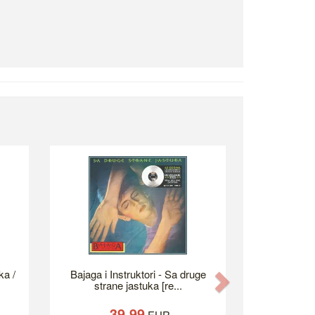
ka /
Bajaga i Instruktori - Sa druge
Next
strane jastuka [re...
39.99
EUR