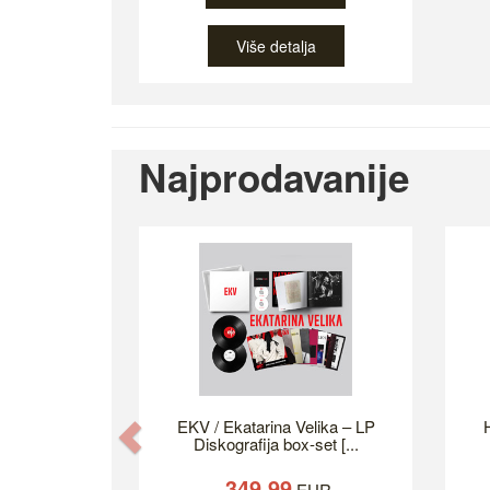
Više detalja
Najprodavanije
EKV / Ekatarina Velika – LP
H
Previous
Diskografija box-set [...
349.99
EUR