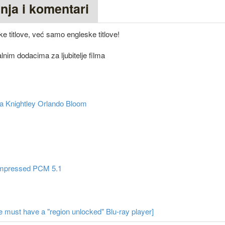
anja i komentari
e titlove, već samo engleske titlove!
alnim dodacima za ljubitelje filma
ra Knightley
Orlando Bloom
mpressed PCM 5.1
 must have a "region unlocked" Blu-ray player]