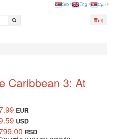
Srb
Eng
Срп
(0)
he Caribbean 3: At
7.99
EUR
9.59
USD
799.00
RSD