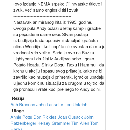
-ovo izdanje NEMA srpske i/ili hrvatske titlove i
zvuk, već samo engleski titl i zvuk
----------------------------------------
Nastavak animiranog hita iz 1995. godine.
Ovoga puta Andy odlazi u letnji kamp i igračke
su pepuštene same sebi. Stvari postaju
uzbudljivije kada opsesivni skupljač igračaka
otima Woodija - koji uopšte nije svestan da mu je
vrednost vrlo velika. Sada je sve na Buzzu
Lightyearu i družini iz Andijeve sobe - gosp.
Potato Headu, Slinky Dogu, Rexu i Hammu - da
krenu u akciju i spasu svog prijatelja kako ne bi
završio kao muzejski primerak. Igračke upadaju
u jednu komičnu situaciju za drugom u toj trci da
ga pronađu i vrate kući pre nego to Andy učini.
Režija
Ash Brannon
John Lasseter
Lee Unkrich
Uloge
Annie Potts
Don Rickles
Joan Cusack
John
Ratzenberger
Kelsey Grammer
Tim Allen
Tom
Hanks