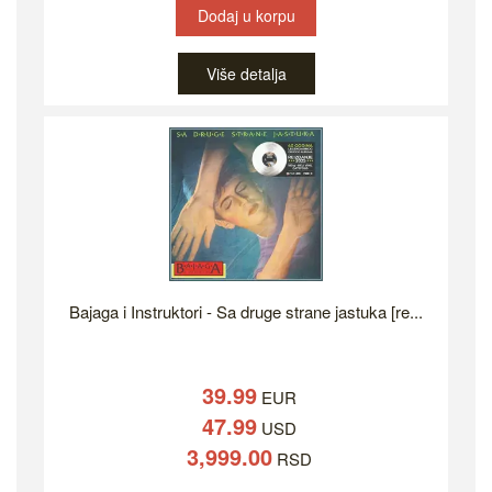
Dodaj u korpu
Više detalja
Bajaga i Instruktori - Sa druge strane jastuka [re...
39.99
EUR
47.99
USD
3,999.00
RSD