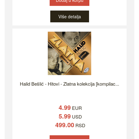
Dodaj u korpu
Više detalja
Halid Bešlić - Hitovi - Zlatna kolekcija [kompilac...
4.99
EUR
5.99
USD
499.00
RSD