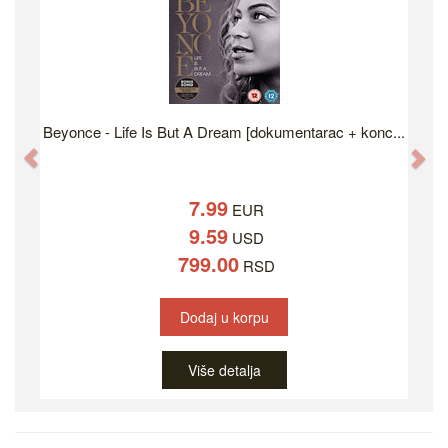
Beyonce - Life Is But A Dream [dokumentarac + konc...
Previous
Ne
7.99
EUR
9.59
USD
799.00
RSD
Dodaj u korpu
Više detalja