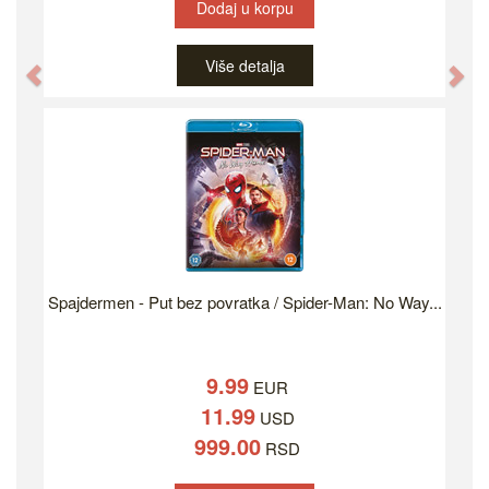
Dodaj u korpu
Više detalja
Previous
Ne
Spajdermen - Put bez povratka / Spider-Man: No Way...
9.99
EUR
11.99
USD
999.00
RSD