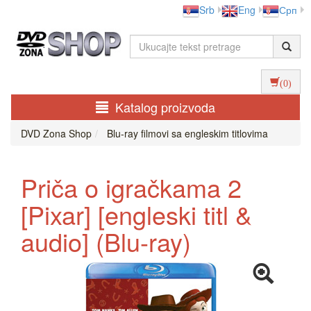
Srb
Eng
Срп
(0)
Katalog proizvoda
DVD Zona Shop
Blu-ray filmovi sa engleskim titlovima
Priča o igračkama 2
[Pixar] [engleski titl &
audio] (Blu-ray)