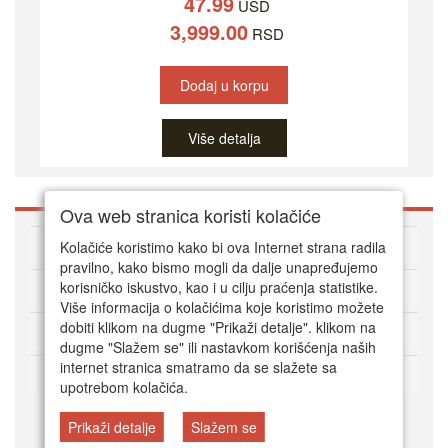
47.99
USD
3,999.00
RSD
Dodaj u korpu
Više detalja
Ova web stranica koristi kolačiće
O DVD Zoni
Kolačiće koristimo kako bi ova Internet strana radila
pravilno, kako bismo mogli da dalje unapređujemo
korisničko iskustvo, kao i u cilju praćenja statistike.
Kako kupovati online
Više informacija o kolačićima koje koristimo možete
dobiti klikom na dugme "Prikaži detalje". klikom na
Korisnički servis
dugme "Slažem se" ili nastavkom korišćenja naših
internet stranica smatramo da se slažete sa
Način plaćanja
upotrebom kolačića.
Prikaži detalje
Slažem se
© DVD Zona 2024.