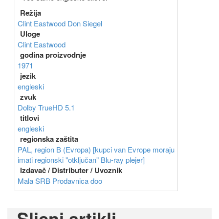
Režija
Clint Eastwood
Don Siegel
Uloge
Clint Eastwood
godina proizvodnje
1971
jezik
engleski
zvuk
Dolby TrueHD 5.1
titlovi
engleski
regionska zaštita
PAL, region B (Evropa) [kupci van Evrope moraju
imati regionski "otključan" Blu-ray plejer]
Izdavač / Distributer / Uvoznik
Mala SRB Prodavnica doo
Slicni artikli