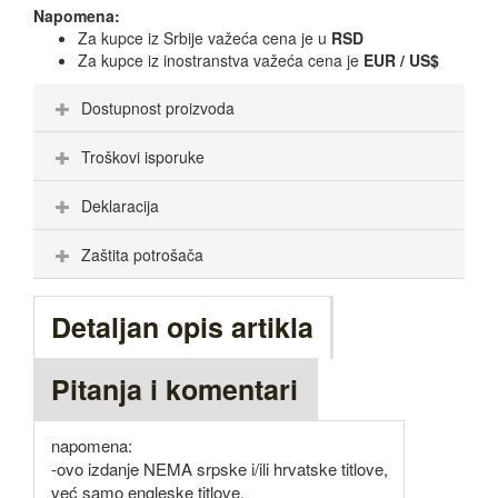
Napomena:
Za kupce iz Srbije važeća cena je u
RSD
Za kupce iz inostranstva važeća cena je
EUR / US$
Dostupnost proizvoda
Troškovi isporuke
Deklaracija
Zaštita potrošača
Detaljan opis artikla
Pitanja i komentari
napomena:
-ovo izdanje NEMA srpske i/ili hrvatske titlove,
već samo engleske titlove.