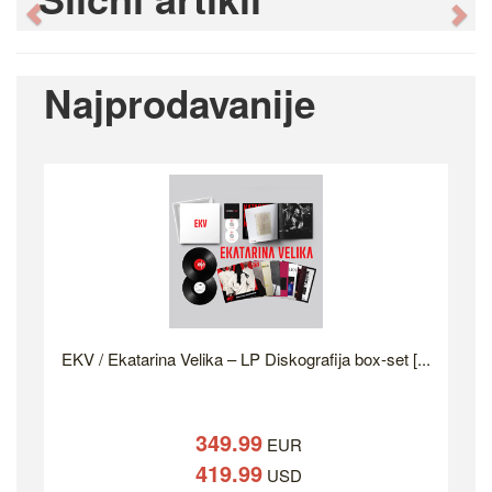
Previous
Ne
Najprodavanije
EKV / Ekatarina Velika – LP Diskografija box-set [...
349.99
EUR
419.99
USD