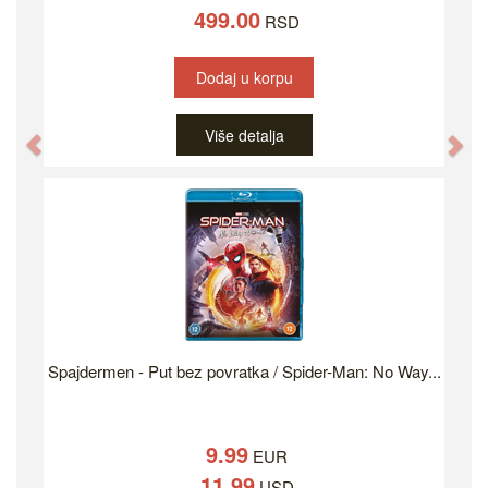
499.00
RSD
Dodaj u korpu
Više detalja
Previous
Ne
Spajdermen - Put bez povratka / Spider-Man: No Way...
9.99
EUR
11.99
USD