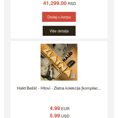
41,299.00
RSD
Dodaj u korpu
Više detalja
Halid Bešlić - Hitovi - Zlatna kolekcija [kompilac...
4.99
EUR
5.99
USD