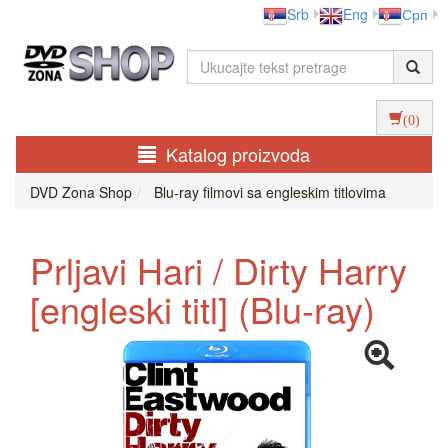
Srb
Eng
Срп
(0)
Katalog proizvoda
DVD Zona Shop
Blu-ray filmovi sa engleskim titlovima
Prljavi Hari / Dirty Harry
[engleski titl] (Blu-ray)