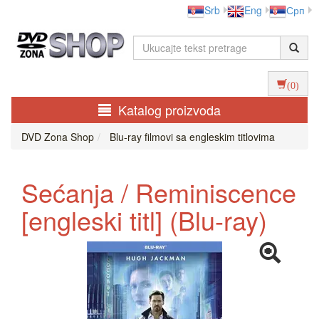
Srb
Eng
Срп
(0)
Katalog proizvoda
DVD Zona Shop
Blu-ray filmovi sa engleskim titlovima
Sećanja / Reminiscence
[engleski titl] (Blu-ray)