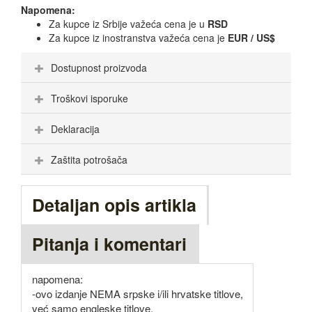
Napomena:
Za kupce iz Srbije važeća cena je u
RSD
Za kupce iz inostranstva važeća cena je
EUR / US$
Dostupnost proizvoda
Troškovi isporuke
Deklaracija
Zaštita potrošača
Detaljan opis artikla
Pitanja i komentari
napomena:
-ovo izdanje NEMA srpske i/ili hrvatske titlove,
već samo engleske titlove.