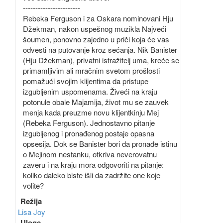
-----------------------
Rebeka Ferguson i za Oskara nominovani Hju
Džekman, nakon uspešnog muzikla Najveći
šoumen, ponovno zajedno u priči koja će vas
odvesti na putovanje kroz sećanja. Nik Banister
(Hju Džekman), privatni istražitelj uma, kreće se
primamljivim ali mračnim svetom prošlosti
pomažući svojim klijentima da pristupe
izgubljenim uspomenama. Živeći na kraju
potonule obale Majamija, život mu se zauvek
menja kada preuzme novu klijentkinju Mej
(Rebeka Ferguson). Jednostavno pitanje
izgubljenog i pronađenog postaje opasna
opsesija. Dok se Banister bori da pronađe istinu
o Mejinom nestanku, otkriva neverovatnu
zaveru i na kraju mora odgovoriti na pitanje:
koliko daleko biste išli da zadržite one koje
volite?
Režija
Lisa Joy
Uloge