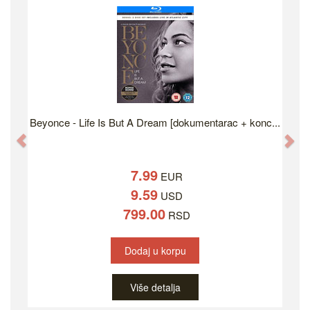
Beyonce - Life Is But A Dream [dokumentarac + konc...
Previous
Ne
7.99
EUR
9.59
USD
799.00
RSD
Dodaj u korpu
Više detalja