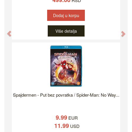
RSD
Dodaj u korpu
Više detalja
Previous
Ne
Spajdermen - Put bez povratka / Spider-Man: No Way...
9.99
EUR
11.99
USD