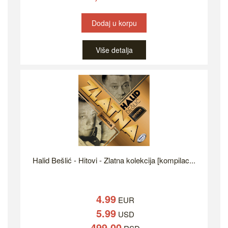
Dodaj u korpu
Više detalja
Halid Bešlić - Hitovi - Zlatna kolekcija [kompilac...
4.99
EUR
5.99
USD
499.00