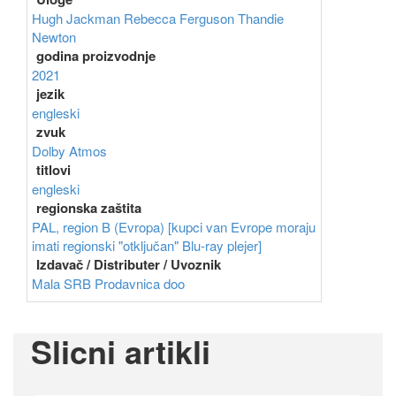
Hugh Jackman
Rebecca Ferguson
Thandie
Newton
godina proizvodnje
2021
jezik
engleski
zvuk
Dolby Atmos
titlovi
engleski
regionska zaštita
PAL, region B (Evropa) [kupci van Evrope moraju
imati regionski "otključan" Blu-ray plejer]
Izdavač / Distributer / Uvoznik
Mala SRB Prodavnica doo
Slicni artikli