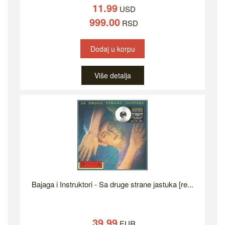
11.99
USD
999.00
RSD
Dodaj u korpu
Više detalja
Bajaga i Instruktori - Sa druge strane jastuka [re...
39.99
EUR