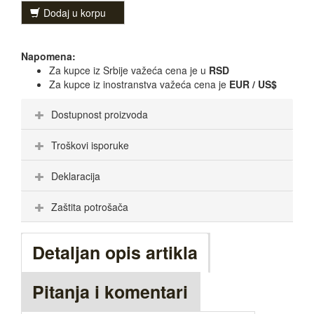
Dodaj u korpu
Napomena:
Za kupce iz Srbije važeća cena je u
RSD
Za kupce iz inostranstva važeća cena je
EUR / US$
Dostupnost proizvoda
Troškovi isporuke
Deklaracija
Zaštita potrošača
Detaljan opis artikla
Pitanja i komentari