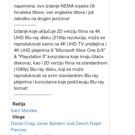
napomena: ovo izdanje NEMA srpske i/ili
hrvatske titlove, već engleske titlove i još
nekoliko na drugim jezicima!
---------------
Izdanje koje uključuje 2D verziju filma na 4K
UHD Blu-ray disku (2160p rezolucija, može se
reprodukovati samo na 4K UHD TV uređajima i
4K UHD plejerima ili "Microsoft Xbox One S/X"
& "Playstation 5" konzolama koje imaju čitače
diskova), kao i 2D verziju filma na standardnom
(1080p) Blu-ray disku, koji se može
reprodukovati na svim standardnim Blu-ray
plejerima i konzolama koje podržavaju Blu-ray
format!
-------------------------
Režija
Sam Mendes
Uloge
Daniel Craig
Javier Bardem
Judi Dench
Ralph
Fiennes