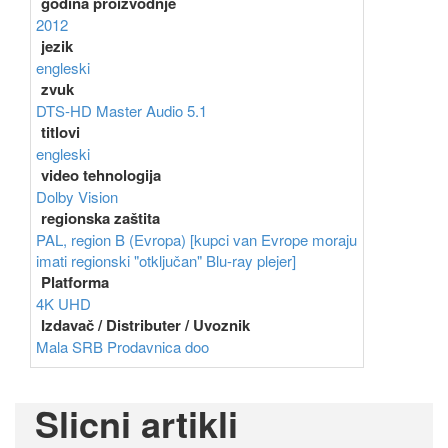
godina proizvodnje
2012
jezik
engleski
zvuk
DTS-HD Master Audio 5.1
titlovi
engleski
video tehnologija
Dolby Vision
regionska zaštita
PAL, region B (Evropa) [kupci van Evrope moraju
imati regionski "otključan" Blu-ray plejer]
Platforma
4K UHD
Izdavač / Distributer / Uvoznik
Mala SRB Prodavnica doo
Slicni artikli