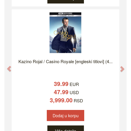
Kazino Rojal / Casino Royale [engleski titlovi] (4...
Previous
Ne
39.99
EUR
47.99
USD
3,999.00
RSD
Dodaj u korpu