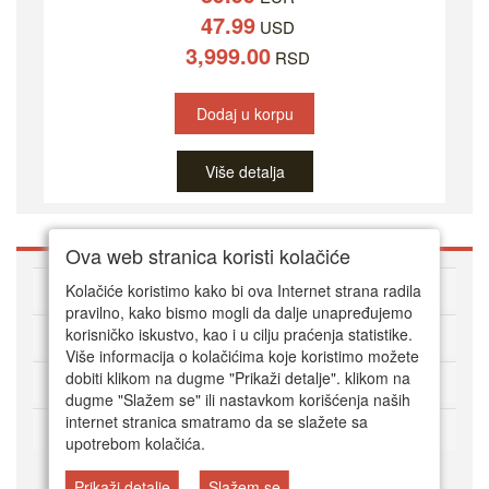
47.99
USD
3,999.00
RSD
Dodaj u korpu
Više detalja
Ova web stranica koristi kolačiće
O DVD Zoni
Kolačiće koristimo kako bi ova Internet strana radila
pravilno, kako bismo mogli da dalje unapređujemo
korisničko iskustvo, kao i u cilju praćenja statistike.
Kako kupovati online
Više informacija o kolačićima koje koristimo možete
dobiti klikom na dugme "Prikaži detalje". klikom na
Korisnički servis
dugme "Slažem se" ili nastavkom korišćenja naših
internet stranica smatramo da se slažete sa
Način plaćanja
upotrebom kolačića.
Prikaži detalje
Slažem se