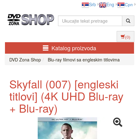
Srb
Eng
Срп
(0)
Katalog proizvoda
DVD Zona Shop
Blu-ray filmovi sa engleskim titlovima
Skyfall (007) [engleski
titlovi] (4K UHD Blu-ray
+ Blu-ray)