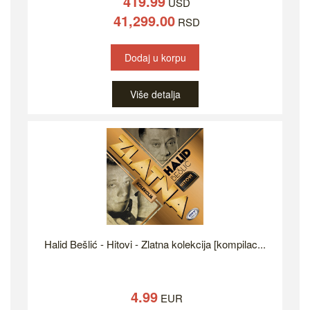
419.99
USD
41,299.00
RSD
Dodaj u korpu
Više detalja
Halid Bešlić - Hitovi - Zlatna kolekcija [kompilac...
4.99
EUR