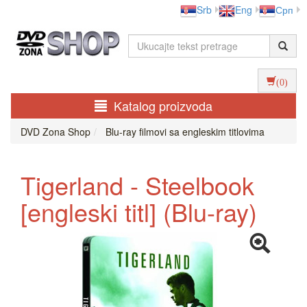
Srb
Eng
Срп
(0)
Katalog proizvoda
DVD Zona Shop
Blu-ray filmovi sa engleskim titlovima
Tigerland - Steelbook
[engleski titl] (Blu-ray)