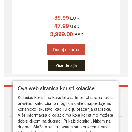
39.99
EUR
47.99
USD
3,999.00
RSD
Dodaj u korpu
Više detalja
Ova web stranica koristi kolačiće
O DVD Zoni
Kolačiće koristimo kako bi ova Internet strana radila
pravilno, kako bismo mogli da dalje unapređujemo
korisničko iskustvo, kao i u cilju praćenja statistike.
Kako kupovati online
Više informacija o kolačićima koje koristimo možete
dobiti klikom na dugme "Prikaži detalje". klikom na
Korisnički servis
dugme "Slažem se" ili nastavkom korišćenja naših