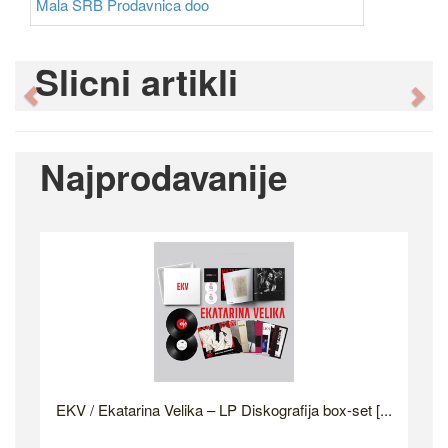
Mala SRB Prodavnica doo
Slicni artikli
Previous
Ne
Najprodavanije
EKV / Ekatarina Velika – LP Diskografija box-set [...