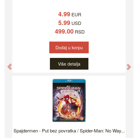
4.99
EUR
5.99
USD
499.00
RSD
Dodaj u korpu
Više detalja
Previous
Ne
Spajdermen - Put bez povratka / Spider-Man: No Way...