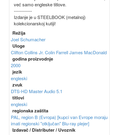
već samo engleske titlove.
------------
Izdanje je u STEELBOOK (metalnoj)
kolekcionarskoj kutiji!
Režija
Joel Schumacher
Uloge
Clifton Collins Jr.
Colin Farrell
James MacDonald
godina proizvodnje
2000
jezik
engleski
zvuk
DTS-HD Master Audio 5.1
titlovi
engleski
regionska zaštita
PAL, region B (Evropa) [kupci van Evrope moraju
imati regionski "otključan" Blu-ray plejer]
Izdavač / Distributer / Uvoznik