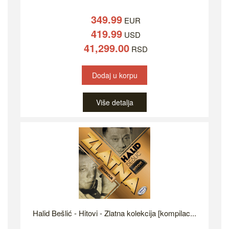
349.99
EUR
419.99
USD
41,299.00
RSD
Dodaj u korpu
Više detalja
Halid Bešlić - Hitovi - Zlatna kolekcija [kompilac...