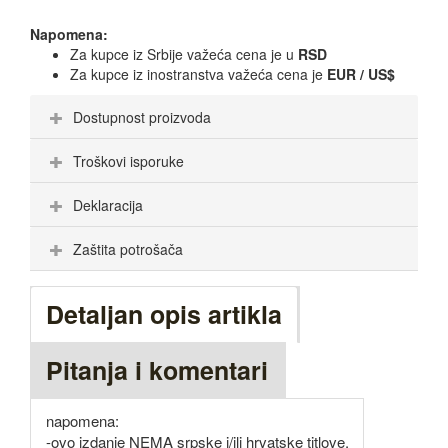
Napomena:
Za kupce iz Srbije važeća cena je u
RSD
Za kupce iz inostranstva važeća cena je
EUR / US$
Dostupnost proizvoda
Troškovi isporuke
Deklaracija
Zaštita potrošača
Detaljan opis artikla
Pitanja i komentari
napomena:
-ovo izdanje NEMA srpske i/ili hrvatske titlove,