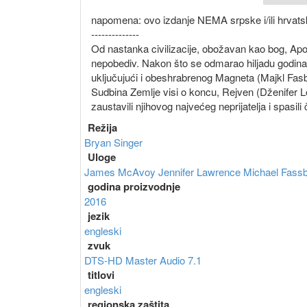
napomena: ovo izdanje NEMA srpske i/ili hrvatsk
--------------
Od nastanka civilizacije, obožavan kao bog, Ap
nepobediv. Nakon što se odmarao hiljadu godina,
uključujući i obeshrabrenog Magneta (Majkl Fasben
Sudbina Zemlje visi o koncu, Rejven (Dženifer
zaustavili njihovog najvećeg neprijatelja i spasi
Režija
Bryan Singer
Uloge
James McAvoy
Jennifer Lawrence
Michael Fass
godina proizvodnje
2016
jezik
engleski
zvuk
DTS-HD Master Audio 7.1
titlovi
engleski
regionska zaštita