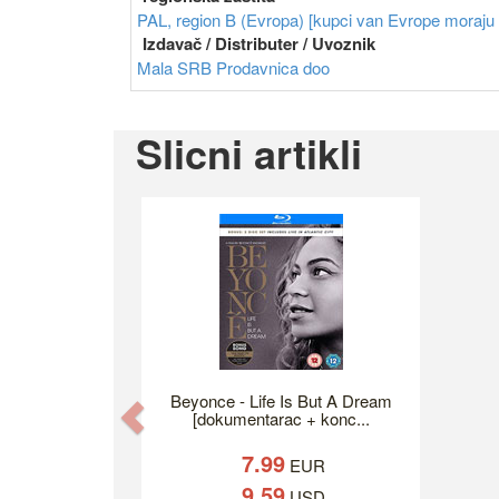
PAL, region B (Evropa) [kupci van Evrope moraju im
Izdavač / Distributer / Uvoznik
Mala SRB Prodavnica doo
Slicni artikli
Beyonce - Life Is But A Dream
Previous
[dokumentarac + konc...
7.99
EUR
9.59
USD