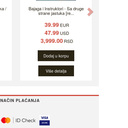
ka /
Bajaga i Instruktori - Sa druge
Next
strane jastuka [re...
39.99
EUR
47.99
USD
3,999.00
RSD
Dodaj u korpu
Više detalja
NAČIN PLAĆANJA