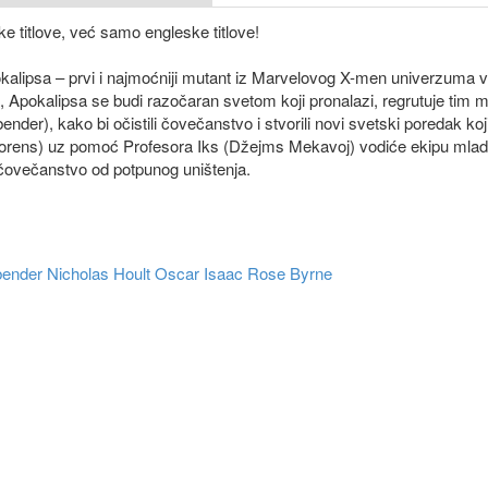
e titlove, već samo engleske titlove!
okalipsa – prvi i najmoćniji mutant iz Marvelovog X-men univerzuma 
 Apokalipsa se budi razočaran svetom koji pronalazi, regrutuje tim 
der), kako bi očistili čovečanstvo i stvorili novi svetski poredak koji
 Lorens) uz pomoć Profesora Iks (Džejms Mekavoj) vodiće ekipu mla
li čovečanstvo od potpunog uništenja.
bender
Nicholas Hoult
Oscar Isaac
Rose Byrne