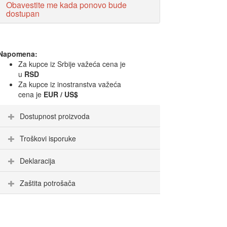
Obavestite me kada ponovo bude
dostupan
Napomena:
Za kupce iz Srbije važeća cena je
u
RSD
Za kupce iz inostranstva važeća
cena je
EUR / US$
Dostupnost proizvoda
Troškovi isporuke
Deklaracija
Zaštita potrošača