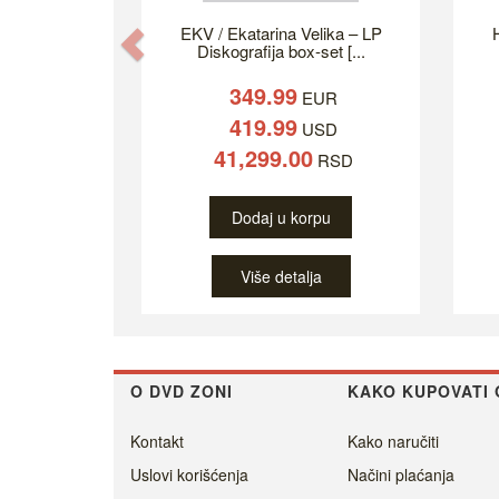
EKV / Ekatarina Velika – LP
H
Previous
Diskografija box-set [...
349.99
EUR
419.99
USD
41,299.00
RSD
Dodaj u korpu
Više detalja
O DVD ZONI
KAKO KUPOVATI 
Kontakt
Kako naručiti
Uslovi korišćenja
Načini plaćanja