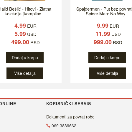
alid Bešlić - Hitovi - Zlatna
Spajdermen - Put bez povrat
kolekcija [kompilac...
Spider-Man: No Way...
4.99
9.99
EUR
EUR
5.99
11.99
USD
USD
499.00
999.00
RSD
RSD
Dodaj u korpu
Dodaj u korpu
Više detalja
Više detalja
ONLINE
KORISNIČKI SERVIS
Dokumenti za povrat robe
069 3839662