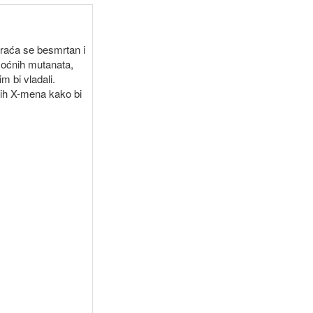
vraća se besmrtan i
moćnih mutanata,
m bi vladali.
dih X-mena kako bi