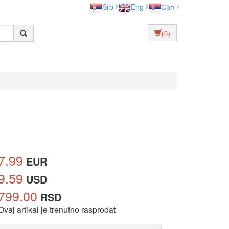
Srb
Eng
Срп
(0)
7.99
EUR
9.59
USD
799.00
RSD
Ovaj artikal je trenutno rasprodat