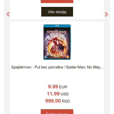
Više detalja
Previous
Ne
Spajdermen - Put bez povratka / Spider-Man: No Way...
9.99
EUR
11.99
USD
999.00
RSD