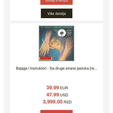
Dodaj u korpu
Više detalja
Bajaga i Instruktori - Sa druge strane jastuka [re...
39.99
EUR
47.99
USD
3,999.00
RSD