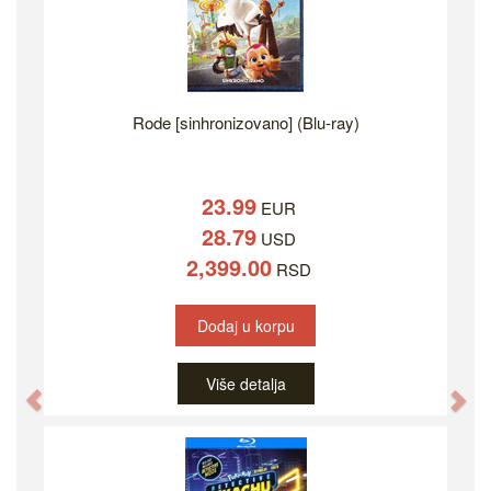
Rode [sinhronizovano] (Blu-ray)
23.99
EUR
28.79
USD
2,399.00
RSD
Dodaj u korpu
Više detalja
Previous
Ne