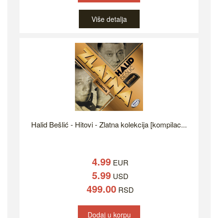
Više detalja
Halid Bešlić - Hitovi - Zlatna kolekcija [kompilac...
4.99
EUR
5.99
USD
499.00
RSD
Dodaj u korpu