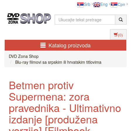
Srb
Eng
Срп
(0)
Katalog proizvoda
DVD Zona Shop
Blu-ray filmovi sa srpskim ili hrvatskim titlovima
Betmen protiv
Supermena: zora
pravednika - Ultimativno
izdanje [produžena
verzija] [Filmbook