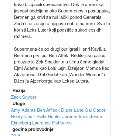
kako bi spasili čovečanstvo. Dok je američka
javnost podeljena oko Supermenovih postupaka,
Betmen ga krivi za rušilački pohod Generala
Zoda i ne veruje u njegove dobre namere. Sve to
koristi Leks Lutor koji podstiče sukob epskih
razmera.
Supermena će po drugi put igrati Henri Kavil, a
Betmena prvi put Ben Aflek. Rediteljsku palicu
preuzeo je Zek Snajder, a u filmu ćemo gledati i
Ejmi Adams kao Lois Lejn, Džejson Momoa kao
Akvamena, Gal Gadot kao „Wonder Woman“ i
Džesija Ajzenberga kao Leksa Lutora.
Režija
Zack Snyder
Uloge
Amy Adams
Ben Affleck
Diane Lane
Gal Gadot
Henry Cavill
Holly Hunter
Jeremy Irons
Jesse
Eisenberg
Laurence Fishburne
godina proizvodnje
2016