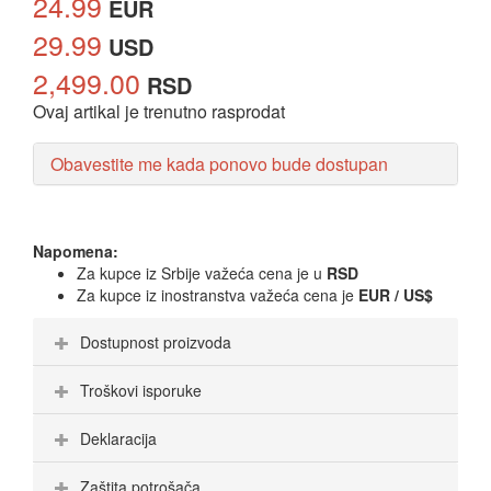
24.99
EUR
29.99
USD
2,499.00
RSD
Ovaj artikal je trenutno rasprodat
Obavestite me kada ponovo bude dostupan
Napomena:
Za kupce iz Srbije važeća cena je u
RSD
Za kupce iz inostranstva važeća cena je
EUR / US$
Dostupnost proizvoda
Troškovi isporuke
Deklaracija
Zaštita potrošača