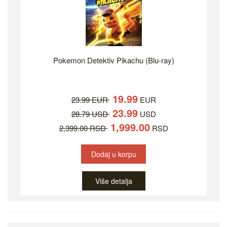
Pokemon Detektiv Pikachu (Blu-ray)
19.99
23.99 EUR
EUR
23.99
28.79 USD
USD
1,999.00
2,399.00 RSD
RSD
Dodaj u korpu
Više detalja