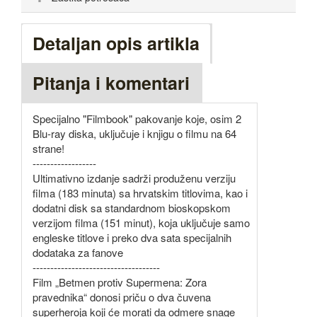
Detaljan opis artikla
Pitanja i komentari
Specijalno "Filmbook" pakovanje koje, osim 2
Blu-ray diska, uključuje i knjigu o filmu na 64
strane!
------------------
Ultimativno izdanje sadrži produženu verziju
filma (183 minuta) sa hrvatskim titlovima, kao i
dodatni disk sa standardnom bioskopskom
verzijom filma (151 minut), koja uključuje samo
engleske titlove i preko dva sata specijalnih
dodataka za fanove
------------------------------------
Film „Betmen protiv Supermena: Zora
pravednika“ donosi priču o dva čuvena
superheroja koji će morati da odmere snage