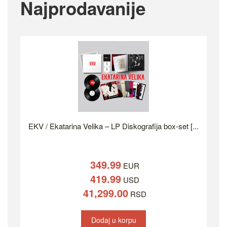
Najprodavanije
EKV / Ekatarina Velika – LP Diskografija box-set [...
349.99
EUR
419.99
USD
41,299.00
RSD
Dodaj u korpu