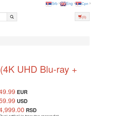
Srb
Eng
Срп
(0)
] (4K UHD Blu-ray +
49.99
EUR
59.99
USD
4,999.00
RSD