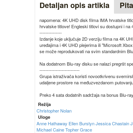
Detaljan opis artikla
Pit
napomena: 4K UHD disk filma IMA hrvatske titlov
hrvatske titlove! Engleski titlovi su dostupni i 
---------------
Izdanje koje uključuje 2D verziju filma na 4K 
uređajima i 4K UHD plejerima ili "Microsoft Xbo
se može reprodukovati na svim standardnim Blu-
Na dodatnom Blu-ray disku se nalazi pregršt speci
---------------------------
Grupa istraživača koristi novootkrivenu svemirs
udaljene prostore na međuzvezdanom putovanju
Preko 4 sata dodatnih sadržaja na bonus Blu-ray
Režija
Christopher Nolan
Uloge
Anne Hathaway
Ellen Burstyn
Jessica Chastain
J
Michael Caine
Topher Grace