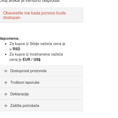
Ovaj artikal je trenutno rasprodat
Obavestite me kada ponovo bude
dostupan
Napomena:
Za kupce iz Srbije važeća cena je
u
RSD
Za kupce iz inostranstva važeća
cena je
EUR / US$
Dostupnost proizvoda
Troškovi isporuke
Deklaracija
Zaštita potrošača