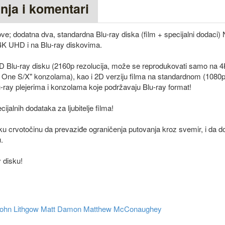
anja i komentari
e; dodatna dva, standardna Blu-ray diska (film + specijalni dodaci)
na 4K UHD i na Blu-ray diskovima.
UHD Blu-ray disku (2160p rezolucija, može se reprodukovati samo na
x One S/X" konzolama), kao i 2D verziju filma na standardnom (1080p)
ray plejerima i konzolama koje podržavaju Blu-ray format!
jalnih dodataka za ljubitelje filma!
ku crvotočinu da prevaziđe ograničenja putovanja kroz svemir, i da d
.
 disku!
ohn Lithgow
Matt Damon
Matthew McConaughey