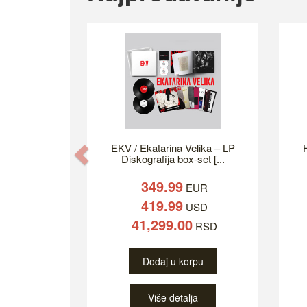
EKV / Ekatarina Velika – LP
H
Previous
Diskografija box-set [...
349.99
EUR
419.99
USD
41,299.00
RSD
Dodaj u korpu
Više detalja