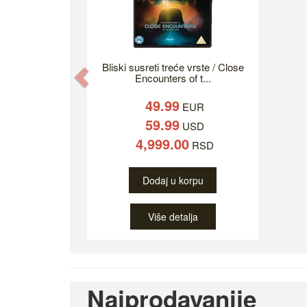
Bliski susreti treće vrste / Close
Previous
Encounters of t...
49.99
EUR
59.99
USD
4,999.00
RSD
Dodaj u korpu
Više detalja
Najprodavanije