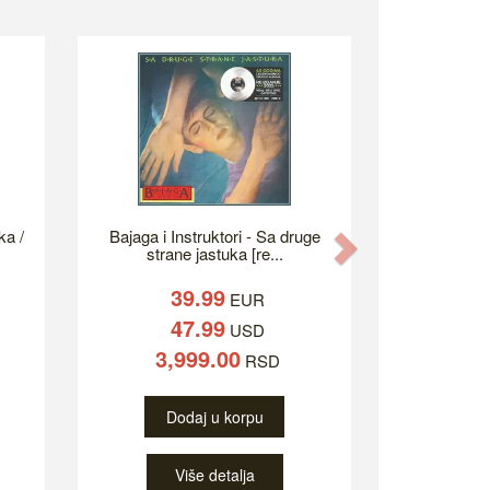
ka /
Bajaga i Instruktori - Sa druge
Next
strane jastuka [re...
39.99
EUR
47.99
USD
3,999.00
RSD
Dodaj u korpu
Više detalja