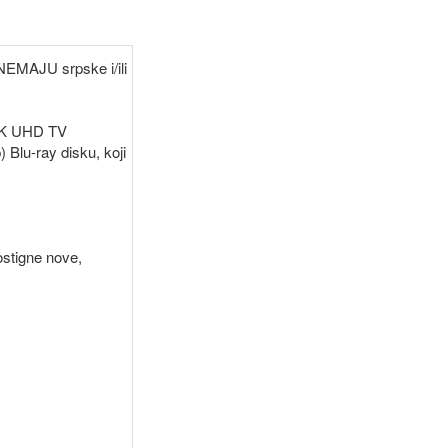
 NEMAJU srpske i/ili
 4K UHD TV
 Blu-ray disku, koji
ostigne nove,