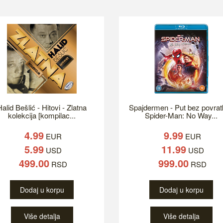
alid Bešlić - Hitovi - Zlatna
Spajdermen - Put bez povrat
kolekcija [kompilac...
Spider-Man: No Way...
4.99
9.99
EUR
EUR
5.99
11.99
USD
USD
499.00
999.00
RSD
RSD
Dodaj u korpu
Dodaj u korpu
Više detalja
Više detalja