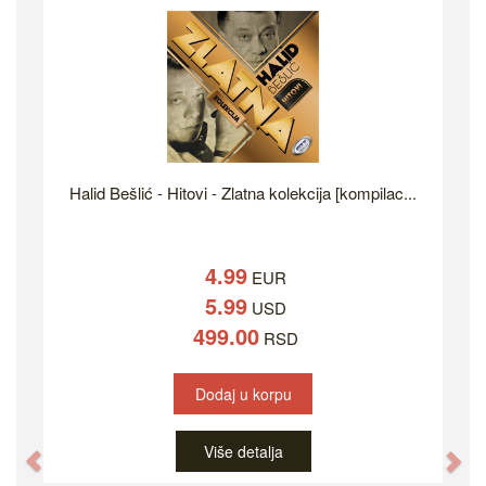
Halid Bešlić - Hitovi - Zlatna kolekcija [kompilac...
4.99
EUR
5.99
USD
499.00
RSD
Dodaj u korpu
Više detalja
Previous
Ne