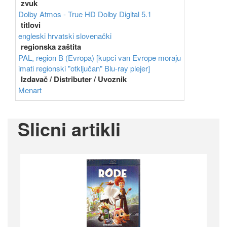
zvuk
Dolby Atmos - True HD
Dolby Digital 5.1
titlovi
engleski
hrvatski
slovenački
regionska zaštita
PAL, region B (Evropa) [kupci van Evrope moraju
imati regionski "otključan" Blu-ray plejer]
Izdavač / Distributer / Uvoznik
Menart
Slicni artikli