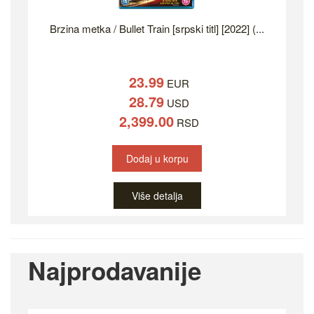
Brzina metka / Bullet Train [srpski titl] [2022] (...
23.99
EUR
28.79
USD
2,399.00
RSD
Dodaj u korpu
Više detalja
Najprodavanije