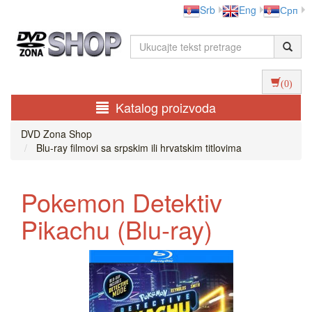
Srb
Eng
Срп
(0)
Katalog proizvoda
DVD Zona Shop
Blu-ray filmovi sa srpskim ili hrvatskim titlovima
Pokemon Detektiv
Pikachu (Blu-ray)