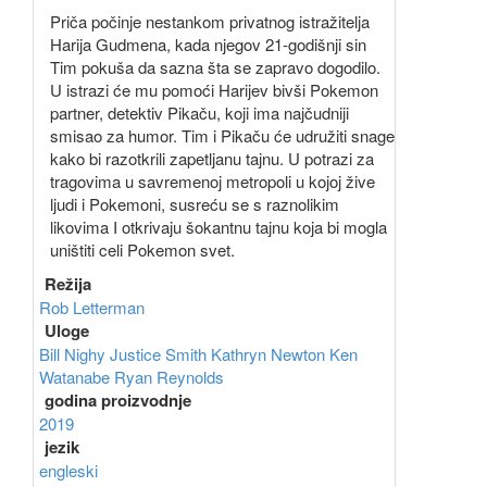
Priča počinje nestankom privatnog istražitelja
Harija Gudmena, kada njegov 21-godišnji sin
Tim pokuša da sazna šta se zapravo dogodilo.
U istrazi će mu pomoći Harijev bivši Pokemon
partner, detektiv Pikaču, koji ima najčudniji
smisao za humor. Tim i Pikaču će udružiti snage
kako bi razotkrili zapetljanu tajnu. U potrazi za
tragovima u savremenoj metropoli u kojoj žive
ljudi i Pokemoni, susreću se s raznolikim
likovima I otkrivaju šokantnu tajnu koja bi mogla
uništiti celi Pokemon svet.
Režija
Rob Letterman
Uloge
Bill Nighy
Justice Smith
Kathryn Newton
Ken
Watanabe
Ryan Reynolds
godina proizvodnje
2019
jezik
engleski