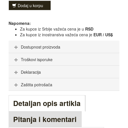
Dodaj u korpu
Napomena:
Za kupce iz Srbije važeća cena je u
RSD
Za kupce iz inostranstva važeća cena je
EUR / US$
Dostupnost proizvoda
Troškovi isporuke
Deklaracija
Zaštita potrošača
Detaljan opis artikla
Pitanja i komentari