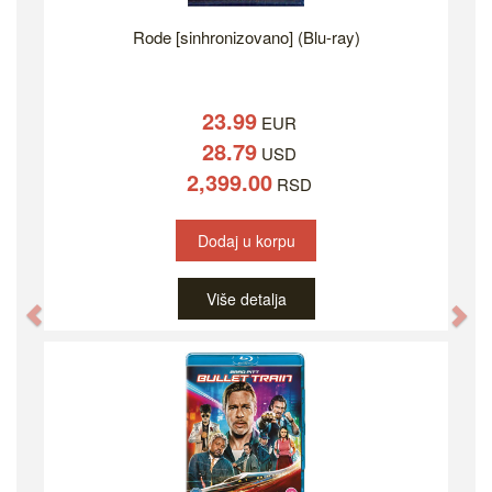
Rode [sinhronizovano] (Blu-ray)
23.99
EUR
28.79
USD
2,399.00
RSD
Dodaj u korpu
Više detalja
Previous
Ne