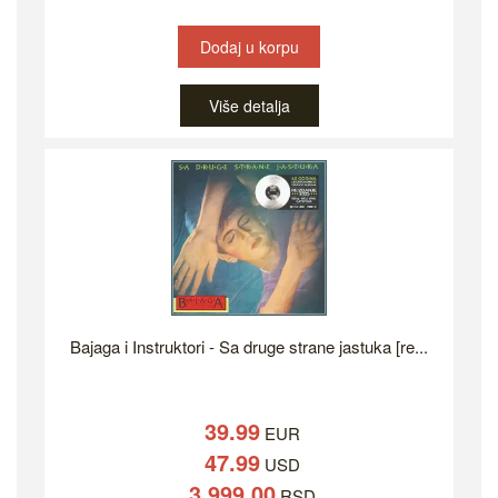
Dodaj u korpu
Više detalja
Bajaga i Instruktori - Sa druge strane jastuka [re...
39.99
EUR
47.99
USD
3,999.00
RSD