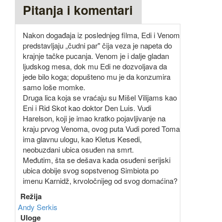
Pitanja i komentari
Nakon događaja iz poslednjeg filma, Edi i Venom
predstavljaju „čudni par" čija veza je napeta do
krajnje tačke pucanja. Venom je i dalje gladan
ljudskog mesa, dok mu Edi ne dozvoljava da
jede bilo koga; dopušteno mu je da konzumira
samo loše momke.
Druga lica koja se vraćaju su Mišel Vilijams kao
Eni i Rid Skot kao doktor Den Luis. Vudi
Harelson, koji je imao kratko pojavljivanje na
kraju prvog Venoma, ovog puta Vudi pored Toma
ima glavnu ulogu, kao Kletus Kesedi,
neobuzdani ubica osuđen na smrt.
Međutim, šta se dešava kada osuđeni serijski
ubica dobije svog sopstvenog Simbiota po
imenu Karnidž, krvoločnijeg od svog domaćina?
Režija
Andy Serkis
Uloge