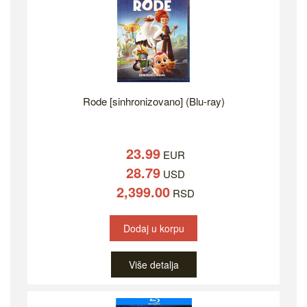
Rode [sinhronizovano] (Blu-ray)
23.99
EUR
28.79
USD
2,399.00
RSD
Dodaj u korpu
Više detalja