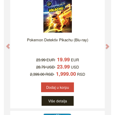
Pokemon Detektiv Pikachu (Blu-ray)
Previous
Ne
19.99
23.99 EUR
EUR
23.99
28.79 USD
USD
1,999.00
2,399.00 RSD
RSD
Dodaj u korpu
Više detalja