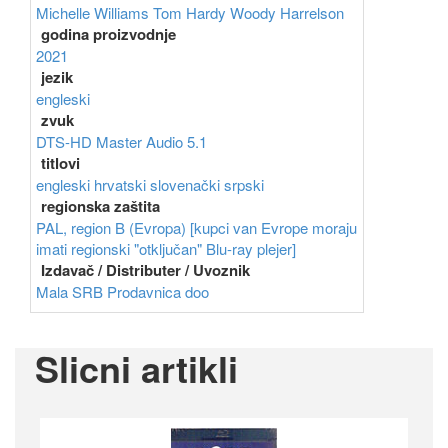
Michelle Williams
Tom Hardy
Woody Harrelson
godina proizvodnje
2021
jezik
engleski
zvuk
DTS-HD Master Audio 5.1
titlovi
engleski
hrvatski
slovenački
srpski
regionska zaštita
PAL, region B (Evropa) [kupci van Evrope moraju
imati regionski "otključan" Blu-ray plejer]
Izdavač / Distributer / Uvoznik
Mala SRB Prodavnica doo
Slicni artikli