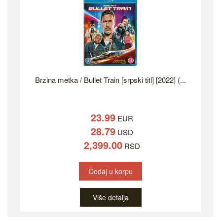
Brzina metka / Bullet Train [srpski titl] [2022] (...
23.99
EUR
28.79
USD
2,399.00
RSD
Dodaj u korpu
Više detalja