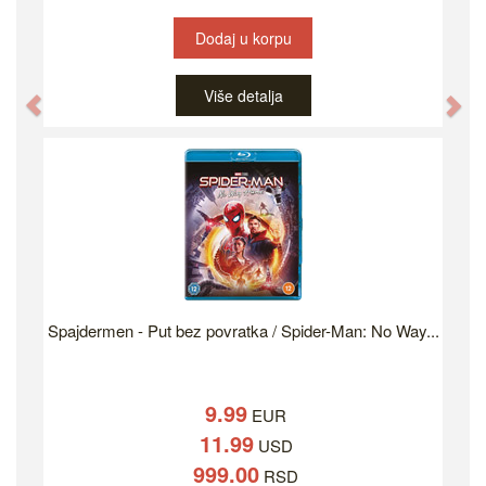
Dodaj u korpu
Više detalja
Previous
Ne
Spajdermen - Put bez povratka / Spider-Man: No Way...
9.99
EUR
11.99
USD
999.00
RSD