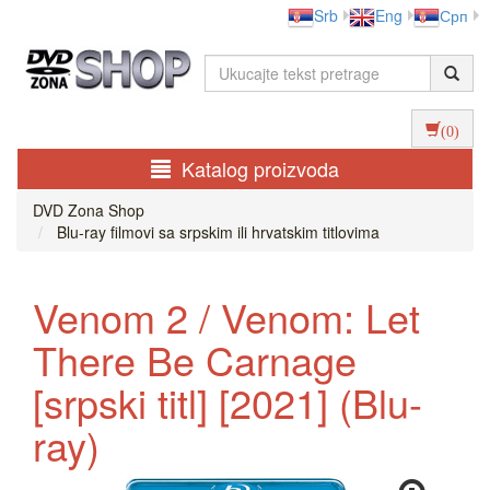
Srb
Eng
Срп
(0)
Katalog proizvoda
DVD Zona Shop
Blu-ray filmovi sa srpskim ili hrvatskim titlovima
Venom 2 / Venom: Let
There Be Carnage
[srpski titl] [2021] (Blu-
ray)