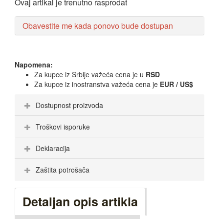
Ovaj artikal je trenutno rasprodat
Obavestite me kada ponovo bude dostupan
Napomena:
Za kupce iz Srbije važeća cena je u
RSD
Za kupce iz inostranstva važeća cena je
EUR / US$
Dostupnost proizvoda
Troškovi isporuke
Deklaracija
Zaštita potrošača
Detaljan opis artikla