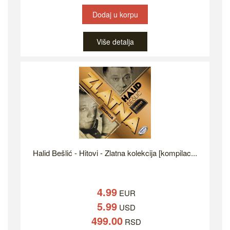
Dodaj u korpu
Više detalja
Halid Bešlić - Hitovi - Zlatna kolekcija [kompilac...
4.99
EUR
5.99
USD
499.00
RSD