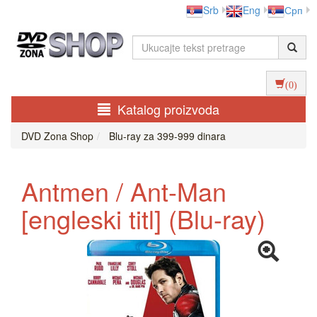
Srb
Eng
Срп
(0)
Katalog proizvoda
DVD Zona Shop
Blu-ray za 399-999 dinara
Antmen / Ant-Man
[engleski titl] (Blu-ray)