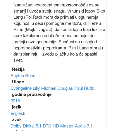
Naoružan neverovatnom sposobnošću da se
smanji i uveća svoju snagu, vrhunski lopov Skot
Lang (Pol Rad) mora da prihvati ulogu heroja
koju nosi u sebi i pomogne mentoru, dr Henku
Pimu (Majkl Daglas), da zaštiti tajnu koja leži iza
spektakularnog odela Antmena od najezde
pretnji nove generacije. Suočeni sa naizgled
nepremostivim preprekama, Pim i Lang moraju
da isplaniraju i izvedu pljačku koja će spasiti
svet.
Režija
Peyton Reed
Uloge
Evangeline Lilly
Michael Douglas
Paul Rudd
godina proizvodnje
2015
jezik
engleski
zvuk
Dolby Digital 5.1
DTS-HD Master Audio 7.1