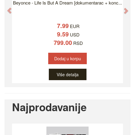
Beyonce - Life Is But A Dream [dokumentarac + konc...
Previous
Ne
7.99
EUR
9.59
USD
799.00
RSD
Dodaj u korpu
Više detalja
Najprodavanije