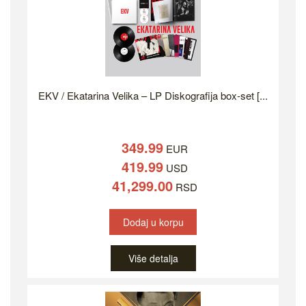
EKV / Ekatarina Velika – LP Diskografija box-set [...
349.99
EUR
419.99
USD
41,299.00
RSD
Dodaj u korpu
Više detalja