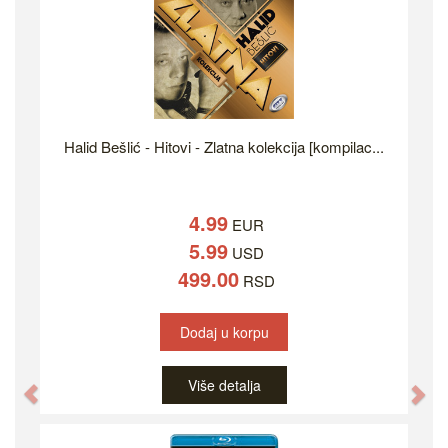
Halid Bešlić - Hitovi - Zlatna kolekcija [kompilac...
4.99
EUR
5.99
USD
499.00
RSD
Dodaj u korpu
Više detalja
Previous
Ne