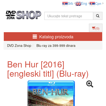
Srb
Eng
Срп
(0)
Katalog proizvoda
DVD Zona Shop
Blu-ray za 399-999 dinara
Ben Hur [2016]
[engleski titl] (Blu-ray)