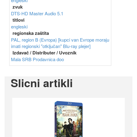
engleski
zvuk
DTS-HD Master Audio 5.1
titlovi
engleski
regionska zaštita
PAL, region B (Evropa) [kupci van Evrope moraju
imati regionski "otključan" Blu-ray plejer]
Izdavač / Distributer / Uvoznik
Mala SRB Prodavnica doo
Slicni artikli