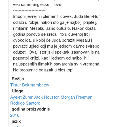
već samo engleske titlove.
-----------------------
Imućni jevrejin i plemeniti čovek, Juda Ben-Hur
odlazi u roblje, nakon što ga je najbolji prijatelj,
rimljanin Mesala, lažno optužio. Nakon dosta
godina ponovo se sreću i to u čuvenoj trci
dvokolica, u kojoj će Juda poraziti Mesalu i
povratiti ugled koji mu je jednom davno svirepo
oduzeti. Ovaj istorijski spektakl zasnovan je na
poznatoj knjizi, kao i jednom od najboljih i
najuspešnijih filmskih ostvarenja svih vremena.
Ne propustite odlazak u bioskop!
Režija
Timur Bekmambetov
Uloge
Ayelet Zurer
Jack Houston
Morgan Freeman
Rodrigo Santoro
godina proizvodnje
2016
jezik