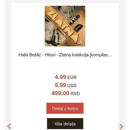
Halid Bešlić - Hitovi - Zlatna kolekcija [kompilac...
4.99
EUR
5.99
USD
499.00
RSD
Dodaj u korpu
Više detalja
Previous
Ne