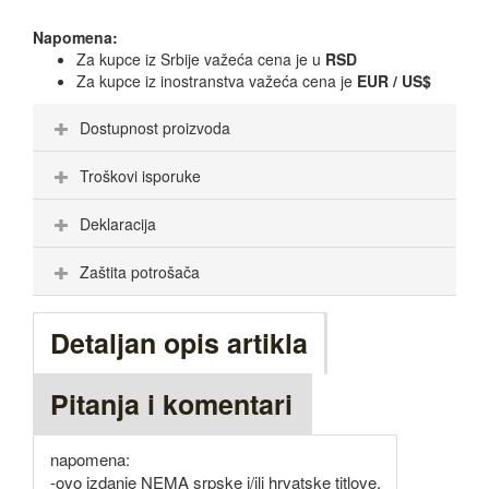
Napomena:
Za kupce iz Srbije važeća cena je u
RSD
Za kupce iz inostranstva važeća cena je
EUR / US$
Dostupnost proizvoda
Troškovi isporuke
Deklaracija
Zaštita potrošača
Detaljan opis artikla
Pitanja i komentari
napomena:
-ovo izdanje NEMA srpske i/ili hrvatske titlove,