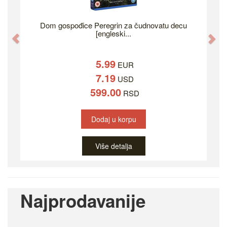
Dom gospođice Peregrin za čudnovatu decu
[engleski...
Previous
Ne
5.99
EUR
7.19
USD
599.00
RSD
Dodaj u korpu
Više detalja
Najprodavanije