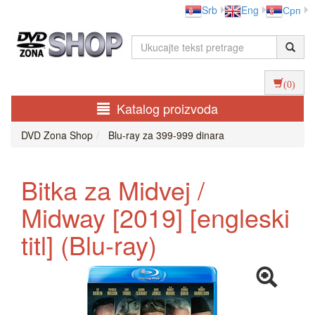
Srb
Eng
Срп
(0)
Katalog proizvoda
DVD Zona Shop
Blu-ray za 399-999 dinara
Bitka za Midvej /
Midway [2019] [engleski
titl] (Blu-ray)