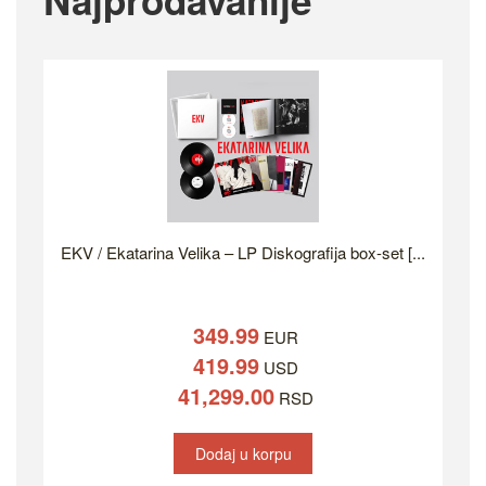
Najprodavanije
EKV / Ekatarina Velika – LP Diskografija box-set [...
349.99
EUR
419.99
USD
41,299.00
RSD
Dodaj u korpu