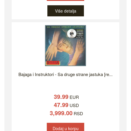
Više detalja
Bajaga i Instruktori - Sa druge strane jastuka [re...
39.99
EUR
47.99
USD
3,999.00
RSD
Dodaj u korpu