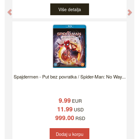
Više detalja
Previous
Ne
Spajdermen - Put bez povratka / Spider-Man: No Way...
9.99
EUR
11.99
USD
999.00
RSD
Dodaj u korpu