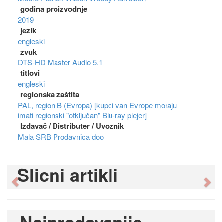
godina proizvodnje
2019
jezik
engleski
zvuk
DTS-HD Master Audio 5.1
titlovi
engleski
regionska zaštita
PAL, region B (Evropa) [kupci van Evrope moraju
imati regionski "otključan" Blu-ray plejer]
Izdavač / Distributer / Uvoznik
Mala SRB Prodavnica doo
Slicni artikli
Previous
Ne