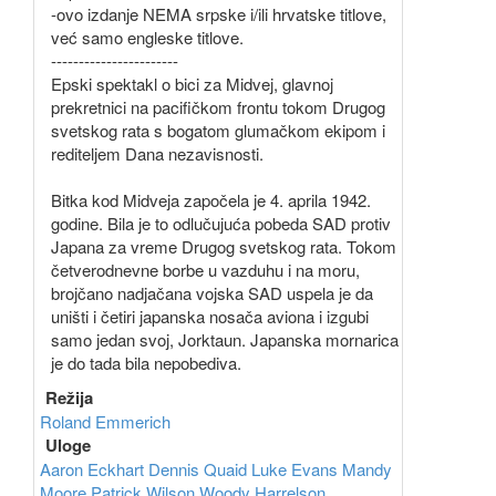
-ovo izdanje NEMA srpske i/ili hrvatske titlove,
već samo engleske titlove.
-----------------------
Epski spektakl o bici za Midvej, glavnoj
prekretnici na pacifičkom frontu tokom Drugog
svetskog rata s bogatom glumačkom ekipom i
rediteljem Dana nezavisnosti.
Bitka kod Midveja započela je 4. aprila 1942.
godine. Bila je to odlučujuća pobeda SAD protiv
Japana za vreme Drugog svetskog rata. Tokom
četverodnevne borbe u vazduhu i na moru,
brojčano nadjačana vojska SAD uspela je da
uništi i četiri japanska nosača aviona i izgubi
samo jedan svoj, Jorktaun. Japanska mornarica
je do tada bila nepobediva.
Režija
Roland Emmerich
Uloge
Aaron Eckhart
Dennis Quaid
Luke Evans
Mandy
Moore
Patrick Wilson
Woody Harrelson