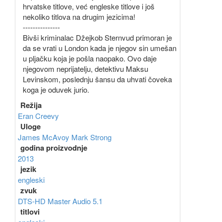
hrvatske titlove, već engleske titlove i još
nekoliko titlova na drugim jezicima!
---------------
Bivši kriminalac Džejkob Sternvud primoran je
da se vrati u London kada je njegov sin umešan
u pljačku koja je pošla naopako. Ovo daje
njegovom neprijatelju, detektivu Maksu
Levinskom, poslednju šansu da uhvati čoveka
koga je oduvek jurio.
Režija
Eran Creevy
Uloge
James McAvoy
Mark Strong
godina proizvodnje
2013
jezik
engleski
zvuk
DTS-HD Master Audio 5.1
titlovi