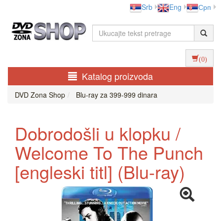
Srb
Eng
Срп
(0)
Katalog proizvoda
DVD Zona Shop
Blu-ray za 399-999 dinara
Dobrodošli u klopku /
Welcome To The Punch
[engleski titl] (Blu-ray)