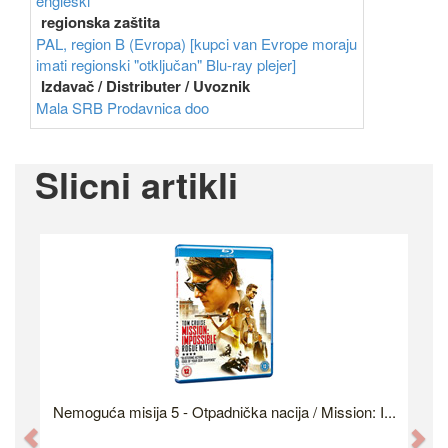
engleski
regionska zaštita
PAL, region B (Evropa) [kupci van Evrope moraju
imati regionski "otključan" Blu-ray plejer]
Izdavač / Distributer / Uvoznik
Mala SRB Prodavnica doo
Slicni artikli
Nemoguća misija 5 - Otpadnička nacija / Mission: I...
Previous
Ne