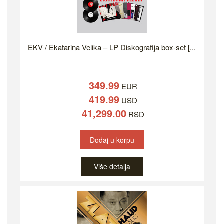
EKV / Ekatarina Velika – LP Diskografija box-set [...
349.99
EUR
419.99
USD
41,299.00
RSD
Dodaj u korpu
Više detalja