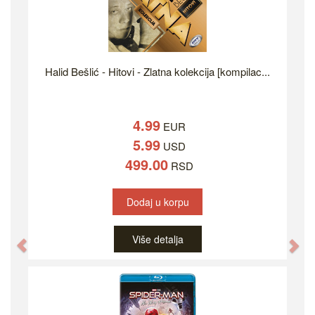
Halid Bešlić - Hitovi - Zlatna kolekcija [kompilac...
4.99
EUR
5.99
USD
499.00
RSD
Dodaj u korpu
Više detalja
Previous
Ne